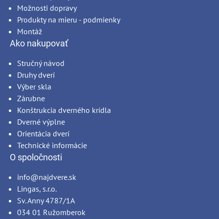
Možnosti dopravy
Produkty na mieru - podmienky
Montáž
Ako nakupovať
Stručný návod
Druhy dverí
Výber skla
Zárubne
Konštrukcia dverného krídla
Dverné výplne
Orientácia dverí
Technické informácie
O spoločnosti
info@najdvere.sk
Lingas, s.r.o.
Sv. Anny 4787/1A
034 01 Ružomberok