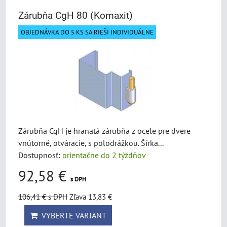
Zárubňa CgH 80 (Komaxit)
OBJEDNÁVKA DO 5 KS SA RIEŠI INDIVIDUÁLNE
Zárubňa CgH je hranatá zárubňa z ocele pre dvere
vnútorné, otváracie, s polodrážkou. Šírka...
Dostupnosť:
orientačne do 2 týždňov
92,58 €
s DPH
106,41 €
s DPH
Zľava 13,83 €
VYBERTE VARIANT