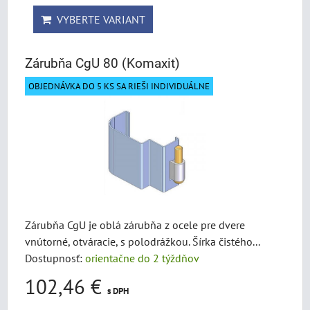
VYBERTE VARIANT
Zárubňa CgU 80 (Komaxit)
OBJEDNÁVKA DO 5 KS SA RIEŠI INDIVIDUÁLNE
Zárubňa CgU je oblá zárubňa z ocele pre dvere
vnútorné, otváracie, s polodrážkou. Šírka čistého...
Dostupnosť:
orientačne do 2 týždňov
102,46 €
s DPH