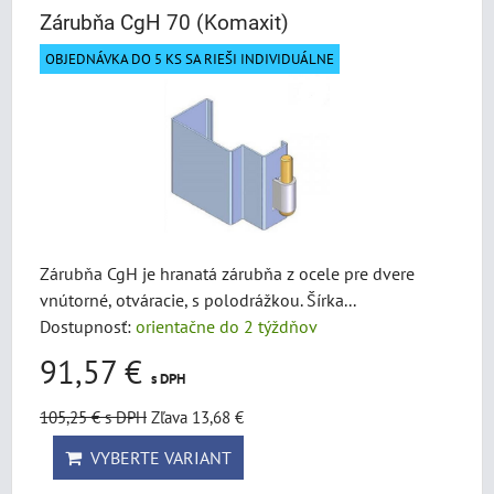
Zárubňa CgH 70 (Komaxit)
OBJEDNÁVKA DO 5 KS SA RIEŠI INDIVIDUÁLNE
Zárubňa CgH je hranatá zárubňa z ocele pre dvere
vnútorné, otváracie, s polodrážkou. Šírka...
Dostupnosť:
orientačne do 2 týždňov
91,57 €
s DPH
105,25 €
s DPH
Zľava 13,68 €
VYBERTE VARIANT