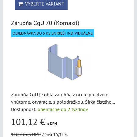
VYBERTE VARIANT
Zárubňa CgU 70 (Komaxit)
OBJEDNÁVKA DO 5 KS SA RIEŠI INDIVIDUÁLNE
Zárubňa CgU je oblá zárubňa z ocele pre dvere
vnútorné, otváracie, s polodrážkou. Šírka čistého...
Dostupnosť:
orientačne do 2 týždňov
101,12 €
s DPH
116,23 €
s DPH
Zľava 15,11 €