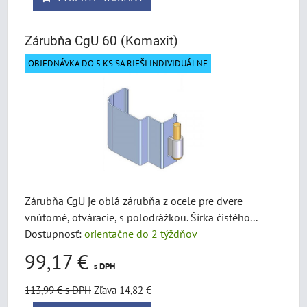
Zárubňa CgU 60 (Komaxit)
OBJEDNÁVKA DO 5 KS SA RIEŠI INDIVIDUÁLNE
Zárubňa CgU je oblá zárubňa z ocele pre dvere
vnútorné, otváracie, s polodrážkou. Šírka čistého...
Dostupnosť:
orientačne do 2 týždňov
99,17 €
s DPH
113,99 €
s DPH
Zľava 14,82 €