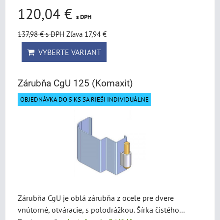
120,04 €
s DPH
137,98 €
s DPH
Zľava 17,94 €
VYBERTE VARIANT
Zárubňa CgU 125 (Komaxit)
OBJEDNÁVKA DO 5 KS SA RIEŠI INDIVIDUÁLNE
Zárubňa CgU je oblá zárubňa z ocele pre dvere
vnútorné, otváracie, s polodrážkou. Šírka čistého...