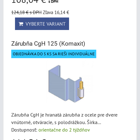
s DPH
124,18 €
s DPH
Zľava 16,14 €
VYBERTE VARIANT
Zárubňa CgH 125 (Komaxit)
OBJEDNÁVKA DO 5 KS SA RIEŠI INDIVIDUÁLNE
Zárubňa CgH je hranatá zárubňa z ocele pre dvere
vnútorné, otváracie, s polodrážkou. Šírka...
Dostupnosť:
orientačne do 2 týždňov