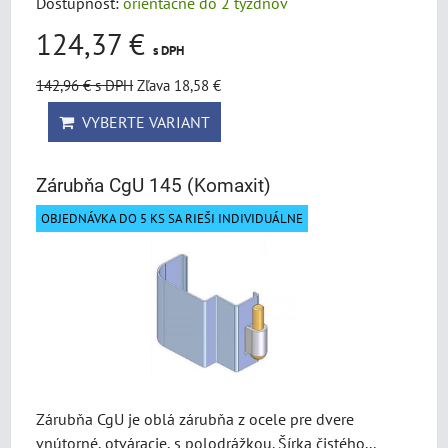
Dostupnosť:
orientačne do 2 týždňov
124,37 €
s DPH
142,96 €
s DPH
Zľava 18,58 €
VYBERTE VARIANT
Zárubňa CgU 145 (Komaxit)
OBJEDNÁVKA DO 5 KS SA RIEŠI INDIVIDUÁLNE
Zárubňa CgU je oblá zárubňa z ocele pre dvere
vnútorné, otváracie, s polodrážkou. Šírka čistého...