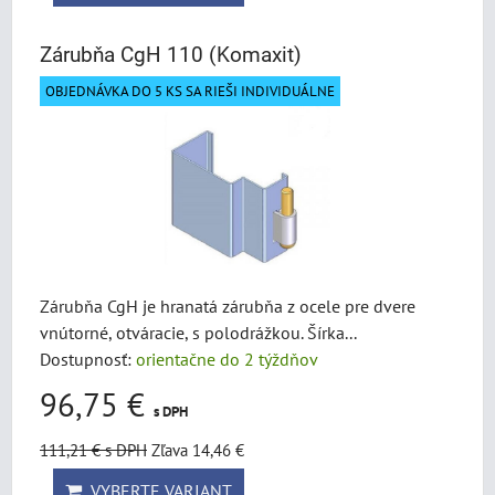
Zárubňa CgH 110 (Komaxit)
OBJEDNÁVKA DO 5 KS SA RIEŠI INDIVIDUÁLNE
Zárubňa CgH je hranatá zárubňa z ocele pre dvere
vnútorné, otváracie, s polodrážkou. Šírka...
Dostupnosť:
orientačne do 2 týždňov
96,75 €
s DPH
111,21 €
s DPH
Zľava 14,46 €
VYBERTE VARIANT