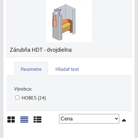
Zárubňa HDT - dvojdielna
Parametre
Hľadať text
Výrobca:
HOBES (24)
Mriežka
Zoznam
Tabuľka