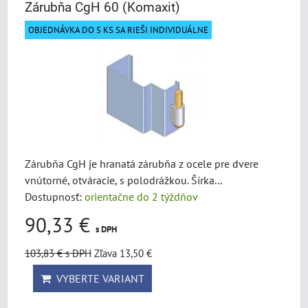
Zárubňa CgH 60 (Komaxit)
OBJEDNÁVKA DO 5 KS SA RIEŠI INDIVIDUÁLNE
Zárubňa CgH je hranatá zárubňa z ocele pre dvere
vnútorné, otváracie, s polodrážkou. Šírka...
Dostupnosť:
orientačne do 2 týždňov
90,33 €
s DPH
103,83 €
s DPH
Zľava 13,50 €
VYBERTE VARIANT