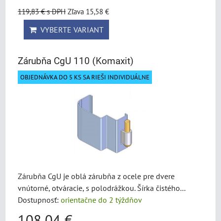
119,83 €
s DPH
Zľava 15,58 €
VYBERTE VARIANT
Zárubňa CgU 110 (Komaxit)
OBJEDNÁVKA DO 5 KS SA RIEŠI INDIVIDUÁLNE
Zárubňa CgU je oblá zárubňa z ocele pre dvere
vnútorné, otváracie, s polodrážkou. Šírka čistého...
Dostupnosť:
orientačne do 2 týždňov
108,04 €