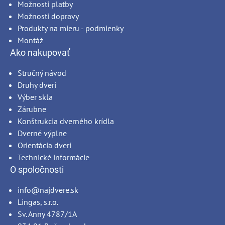
Možnosti platby
Možnosti dopravy
Produkty na mieru - podmienky
Montáž
Ako nakupovať
Stručný návod
Druhy dverí
Výber skla
Zárubne
Konštrukcia dverného krídla
Dverné výplne
Orientácia dverí
Technické informácie
O spoločnosti
info@najdvere.sk
Lingas, s.r.o.
Sv. Anny 4787/1A