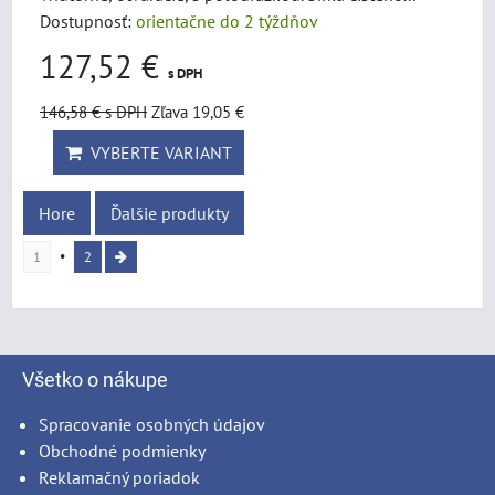
Dostupnosť:
orientačne do 2 týždňov
127,52 €
s DPH
146,58 €
s DPH
Zľava 19,05 €
VYBERTE VARIANT
Hore
Ďalšie produkty
1
2
Všetko o nákupe
Spracovanie osobných údajov
Obchodné podmienky
Reklamačný poriadok