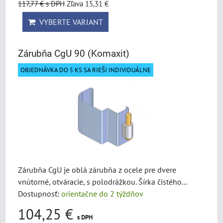
117,77 €
s DPH
Zľava 15,31 €
VYBERTE VARIANT
Zárubňa CgU 90 (Komaxit)
OBJEDNÁVKA DO 5 KS SA RIEŠI INDIVIDUÁLNE
Zárubňa CgU je oblá zárubňa z ocele pre dvere
vnútorné, otváracie, s polodrážkou. Šírka čistého...
Dostupnosť:
orientačne do 2 týždňov
104,25 €
s DPH