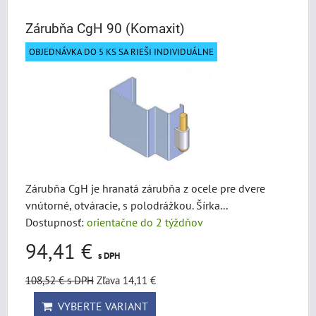
Zárubňa CgH 90 (Komaxit)
OBJEDNÁVKA DO 5 KS SA RIEŠI INDIVIDUÁLNE
Zárubňa CgH je hranatá zárubňa z ocele pre dvere
vnútorné, otváracie, s polodrážkou. Šírka...
Dostupnosť:
orientačne do 2 týždňov
94,41 €
s DPH
108,52 €
s DPH
Zľava 14,11 €
VYBERTE VARIANT