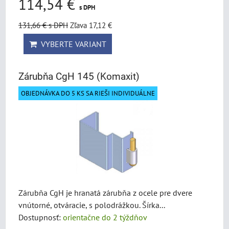
114,54 €
s DPH
131,66 €
s DPH
Zľava 17,12 €
VYBERTE VARIANT
Zárubňa CgH 145 (Komaxit)
OBJEDNÁVKA DO 5 KS SA RIEŠI INDIVIDUÁLNE
Zárubňa CgH je hranatá zárubňa z ocele pre dvere
vnútorné, otváracie, s polodrážkou. Šírka...
Dostupnosť:
orientačne do 2 týždňov