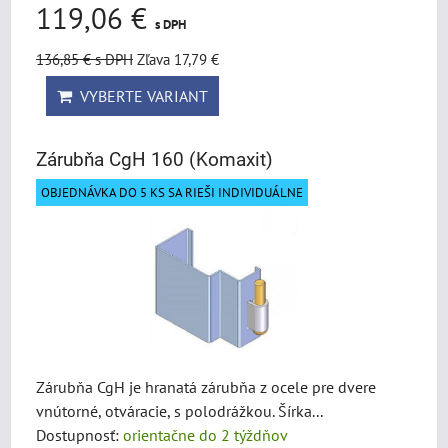
119,06 €
s DPH
136,85 €
s DPH
Zľava 17,79 €
VYBERTE VARIANT
Zárubňa CgH 160 (Komaxit)
OBJEDNÁVKA DO 5 KS SA RIEŠI INDIVIDUÁLNE
Zárubňa CgH je hranatá zárubňa z ocele pre dvere
vnútorné, otváracie, s polodrážkou. Šírka...
Dostupnosť:
orientačne do 2 týždňov