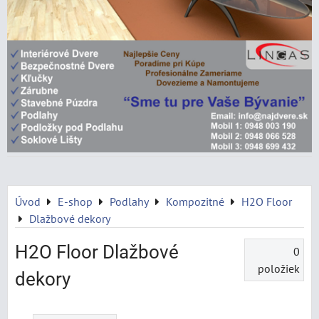
Úvod
E-shop
Podlahy
Kompozitné
H2O Floor
Dlažbové dekory
H2O Floor Dlažbové
0
položiek
dekory