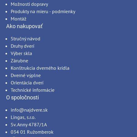
Možnosti dopravy
Produkty na mieru - podmienky
Montáž
Ako nakupovať
Stručný návod
Druhy dverí
Výber skla
Zárubne
Konštrukcia dverného krídla
Dverné výplne
Orientácia dverí
Technické informácie
O spoločnosti
info@najdvere.sk
Lingas, s.r.o.
Sv. Anny 4787/1A
034 01 Ružomberok