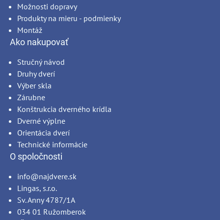
Možnosti dopravy
Produkty na mieru - podmienky
Montáž
Ako nakupovať
Stručný návod
Druhy dverí
Výber skla
Zárubne
Konštrukcia dverného krídla
Dverné výplne
Orientácia dverí
Technické informácie
O spoločnosti
info@najdvere.sk
Lingas, s.r.o.
Sv. Anny 4787/1A
034 01 Ružomberok