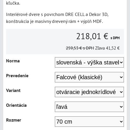
kľučka.
Interiérové dvere s povrchom DRE CELL a Dekor 3D,
konštrukcia je masívny drevený rám + výplň MDF.
218,01 €
s DPH
259,53 €
s DPH
Zľava
41,52 €
Norma
Prevedenie
Variant
Orientácia
Rozmer