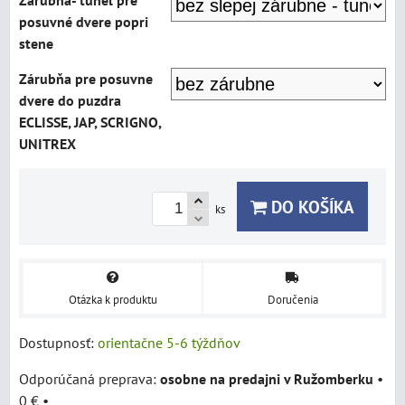
Zárubňa- tunel pre
posuvné dvere popri
stene
Zárubňa pre posuvne
dvere do puzdra
ECLISSE, JAP, SCRIGNO,
UNITREX
DO KOŠÍKA
ks
Otázka k produktu
Doručenia
Dostupnosť:
orientačne 5-6 týždňov
osobne na predajni v Ružomberku
•
0 €
•