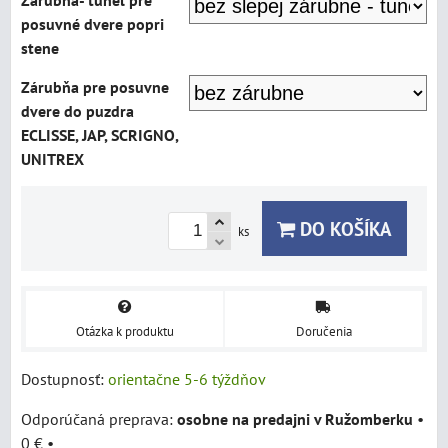
Zárubňa- tunel pre
posuvné dvere popri
stene
Zárubňa pre posuvne
dvere do puzdra
ECLISSE, JAP, SCRIGNO,
UNITREX
DO KOŠÍKA
ks
Otázka k produktu
Doručenia
Dostupnosť:
orientačne 5-6 týždňov
osobne na predajni v Ružomberku
•
0 €
•