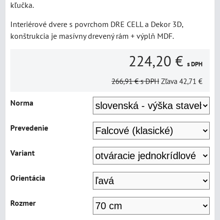
kľučka.
Interiérové dvere s povrchom DRE CELL a Dekor 3D,
konštrukcia je masívny drevený rám + výplň MDF.
224,20 €
s DPH
266,91 €
s DPH
Zľava
42,71 €
Norma
Prevedenie
Variant
Orientácia
Rozmer