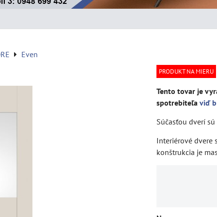
DRE
Even
PRODUKT NA MIERU
Tento tovar je vyr
spotrebiteľa
viď b
Súčasťou dverí sú 
Interiérové dvere
konštrukcia je ma