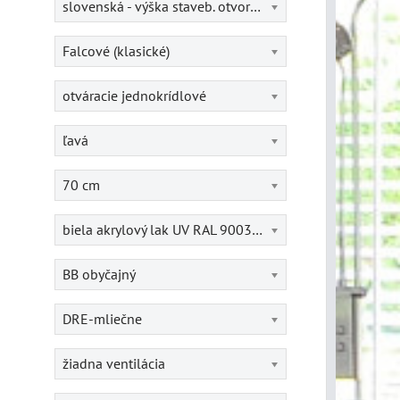
slovenská - výška staveb. otvoru = 202 cm
Falcové (klasické)
otváracie jednokrídlové
ľavá
70 cm
biela akrylový lak UV RAL 9003- maľované
BB obyčajný
DRE-mliečne
žiadna ventilácia