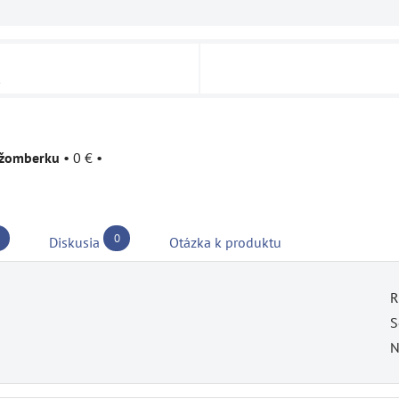
u
užomberku
•
0 €
•
0
Diskusia
Otázka k produktu
R
S
N