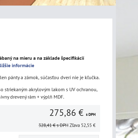
ábaný na mieru a na základe špecifikácií
ližšie informácie
len pánty a zámok, súčasťou dverí nie je kľučka.
 so striekaným akrylovým lakom s UV ochranou,
sívny drevený rám + výplň MDF.
275,86 €
s DPH
328,41 €
s DPH
Zľava
52,55 €