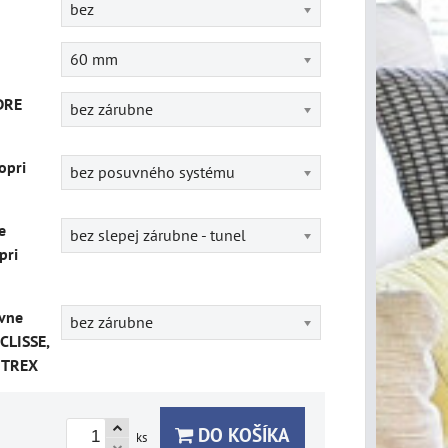
bez
60 mm
DRE
bez zárubne
opri
bez posuvného systému
e
bez slepej zárubne - tunel
pri
vne
bez zárubne
CLISSE,
ITREX
DO KOŠÍKA
ks