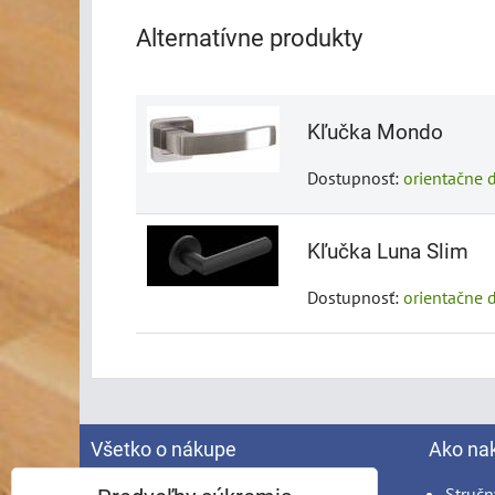
Alternatívne produkty
Kľučka Mondo
Dostupnosť:
orientačne 
Kľučka Luna Slim
Dostupnosť:
orientačne 
Všetko o nákupe
Ako na
Spracovanie osobných údajov
Stručn