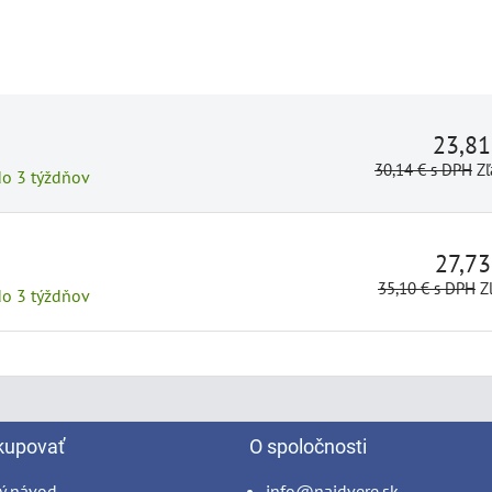
23,8
30,14 €
s DPH
Zľ
do 3 týždňov
27,7
35,10 €
s DPH
Z
do 3 týždňov
kupovať
O spoločnosti
ý návod
info@najdvere.sk