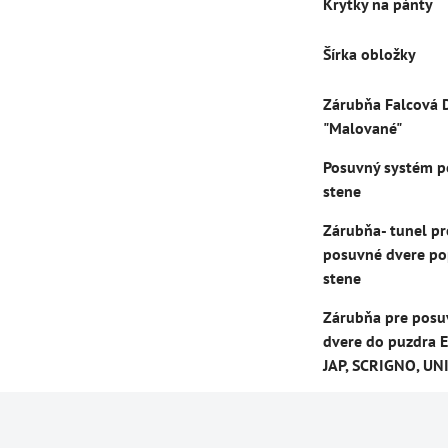
Krytky na pánty
Šírka obložky
Zárubňa Falcová 
"Malované"
Posuvný systém p
stene
Zárubňa- tunel pr
posuvné dvere po
stene
Zárubňa pre posu
dvere do puzdra E
JAP, SCRIGNO, UN