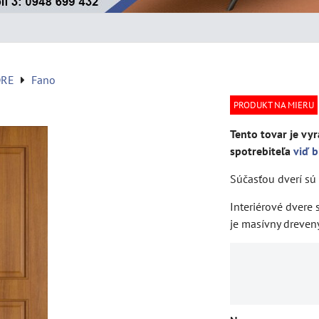
DRE
Fano
PRODUKT NA MIERU
Tento tovar je vyr
spotrebiteľa
viď b
Súčasťou dverí sú 
Interiérové dvere
je masívny drevený