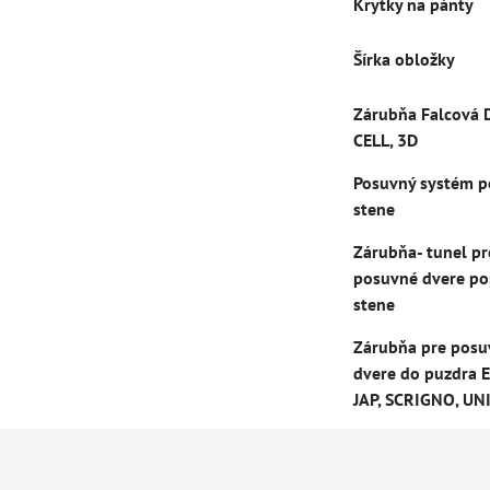
Krytky na pánty
Šírka obložky
Zárubňa Falcová 
CELL, 3D
Posuvný systém p
stene
Zárubňa- tunel pr
posuvné dvere po
stene
Zárubňa pre posu
dvere do puzdra E
JAP, SCRIGNO, UN