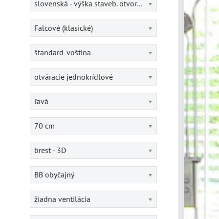
slovenská - výška staveb. otvoru = 202 cm
Falcové (klasické)
štandard-voština
otváracie jednokrídlové
ľavá
70 cm
brest - 3D
BB obyčajný
žiadna ventilácia