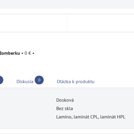
u
užomberku
•
0 €
•
0
Diskusia
Otázka k produktu
Dosková
Bez skla
Lamino, laminát CPL, laminát HPL