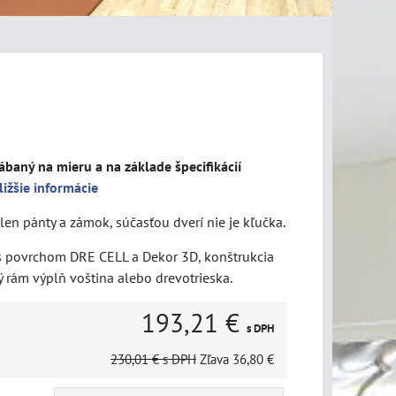
ábaný na mieru a na základe špecifikácií
ližšie informácie
len pánty a zámok, súčasťou dverí nie je kľučka.
 s povrchom DRE CELL a Dekor 3D, konštrukcia
 rám výplň voština alebo drevotrieska.
193,21 €
s DPH
230,01 €
s DPH
Zľava
36,80 €