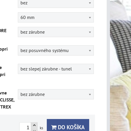
bez
60 mm
DRE
bez zárubne
opri
bez posuvného systému
e
bez slepej zárubne - tunel
pri
vne
bez zárubne
CLISSE,
ITREX
DO KOŠÍKA
ks