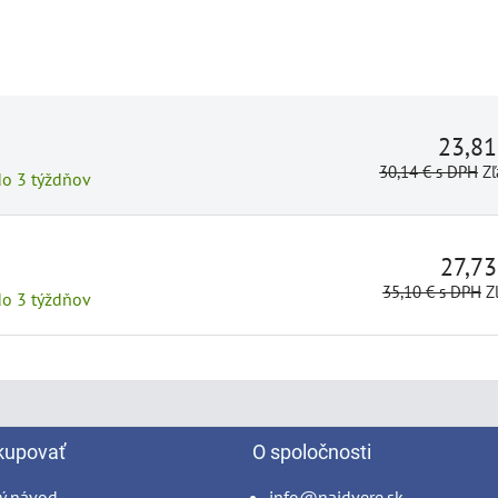
23,8
30,14 €
s DPH
Zľ
do 3 týždňov
27,7
35,10 €
s DPH
Z
do 3 týždňov
kupovať
O spoločnosti
ý návod
info@najdvere.sk