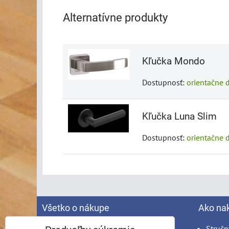
Alternatívne produkty
Kľučka Mondo
Dostupnosť:
orientačne 
Kľučka Luna Slim
Dostupnosť:
orientačne 
Všetko o nákupe
Ako na
Spracovanie osobných údajov
Stručn