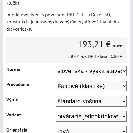
kľučka.
Interiérové dvere s povrchom DRE CELL a Dekor 3D,
konštrukcia je masívny drevený rám výplň voština alebo
drevotrieska.
193,21 €
s DPH
230,01 €
s DPH
Zľava
36,80 €
Norma
Prevedenie
Výplň
Variant
Orientácia