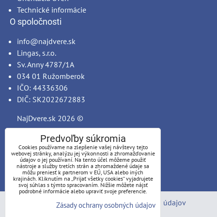
Technické informácie
O spoločnosti
info@najdvere.sk
Lingas, s.r.o.
Sv. Anny 4787/1A
034 01 Ružomberok
IČO: 44336306
DIČ: SK2022672883
NajDvere.sk
2026 ©
Predvoľby súkromia
Cookies používame na zlepšenie vašej návštevy tejto
webovej stránky, analýzu jej výkonnosti a zhromažďovanie
údajov o jej používaní. Na tento účel môžeme použiť
nástroje a služby tretích strán a zhromaždené údaje sa
môžu preniesť k partnerom v EÚ, USA alebo iných
krajinách. Kliknutím na „Prijať všetky cookies“ vyjadrujete
svoj súhlas s týmto spracovaním. Nižšie môžete nájsť
podrobné informácie alebo upraviť svoje preferencie.
Predvoľby súkromia
Zásady ochrany osobných údajov
Zásady ochrany osobných údajov