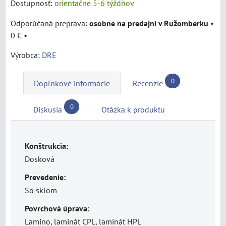
Dostupnosť:
orientačne 5-6 týždňov
osobne na predajni v Ružomberku
•
0 €
•
Výrobca:
DRE
0
Doplnkové informácie
Recenzie
0
Diskusia
Otázka k produktu
Konštrukcia:
Dosková
Prevedenie:
So sklom
Povrchová úprava:
Lamino, laminát CPL, laminát HPL