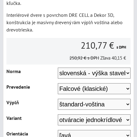
kľučka.
Interiérové dvere s povrchom DRE CELL a Dekor 3D,
konštrukcia je masívny drevený rám výplň voština alebo
drevotrieska.
210,77 €
s DPH
250,92 €
s DPH
Zľava
40,15 €
Norma
Prevedenie
Výplň
Variant
Orientácia