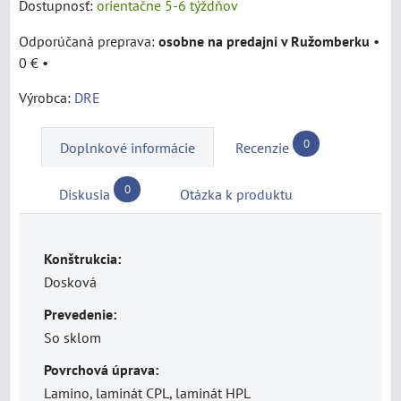
Dostupnosť:
orientačne 5-6 týždňov
osobne na predajni v Ružomberku
•
0 €
•
Výrobca:
DRE
0
Doplnkové informácie
Recenzie
0
Diskusia
Otázka k produktu
Konštrukcia:
Dosková
Prevedenie:
So sklom
Povrchová úprava:
Lamino, laminát CPL, laminát HPL