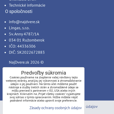
Technické informácie
O spoločnosti
info@najdvere.sk
Lingas, s.r.o.
Sv. Anny 4787/1A
034 01 Ružomberok
IČO: 44336306
DIČ: SK2022672883
NajDvere.sk
2026 ©
Predvoľby súkromia
Cookies používame na zlepšenie vašej návštevy tejto
webovej stránky, analýzu jej výkonnosti a zhromažďovanie
údajov o jej používaní. Na tento účel môžeme použiť
nástroje a služby tretích strán a zhromaždené údaje sa
môžu preniesť k partnerom v EÚ, USA alebo iných
krajinách. Kliknutím na „Prijať všetky cookies“ vyjadrujete
svoj súhlas s týmto spracovaním. Nižšie môžete nájsť
podrobné informácie alebo upraviť svoje preferencie.
Predvoľby súkromia
Zásady ochrany osobných údajov
Zásady ochrany osobných údajov