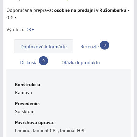
osobne na predajni v Ružomberku
•
0 €
•
Výrobca:
DRE
0
Doplnkové informácie
Recenzie
0
Diskusia
Otázka k produktu
Konštrukcia:
Rámová
Prevedenie:
So sklom
Povrchová úprava:
Lamino, laminát CPL, laminát HPL