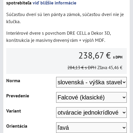
spotrebiteľa
viď bližšie informácie
Súčasťou dverí sú len pánty a zámok, súčasťou dverí nie je
kľučka.
Interiérové dvere s povrchom DRE CELL a Dekor 3D,
konštrukcia je masívny drevený rám + výplň MDF.
238,67 €
s DPH
284,13 €
s DPH
Zľava
45,46 €
Norma
Prevedenie
Variant
Orientácia