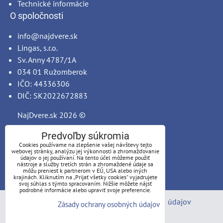
Technické informácie
O spoločnosti
info@najdvere.sk
Lingas, s.r.o.
Sv. Anny 4787/1A
034 01 Ružomberok
IČO: 44336306
DIČ: SK2022672883
NajDvere.sk
2026 ©
Predvoľby súkromia
Cookies používame na zlepšenie vašej návštevy tejto
webovej stránky, analýzu jej výkonnosti a zhromažďovanie
údajov o jej používaní. Na tento účel môžeme použiť
nástroje a služby tretích strán a zhromaždené údaje sa
môžu preniesť k partnerom v EÚ, USA alebo iných
krajinách. Kliknutím na „Prijať všetky cookies“ vyjadrujete
svoj súhlas s týmto spracovaním. Nižšie môžete nájsť
podrobné informácie alebo upraviť svoje preferencie.
Predvoľby súkromia
Zásady ochrany osobných údajov
Zásady ochrany osobných údajov
Stav objednávky