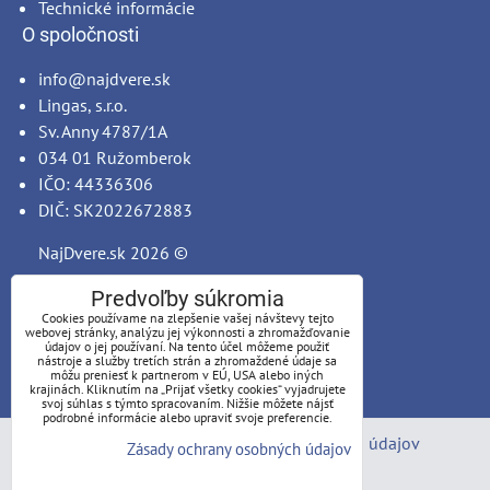
Technické informácie
O spoločnosti
info@najdvere.sk
Lingas, s.r.o.
Sv. Anny 4787/1A
034 01 Ružomberok
IČO: 44336306
DIČ: SK2022672883
NajDvere.sk
2026 ©
Predvoľby súkromia
Cookies používame na zlepšenie vašej návštevy tejto
webovej stránky, analýzu jej výkonnosti a zhromažďovanie
údajov o jej používaní. Na tento účel môžeme použiť
nástroje a služby tretích strán a zhromaždené údaje sa
môžu preniesť k partnerom v EÚ, USA alebo iných
krajinách. Kliknutím na „Prijať všetky cookies“ vyjadrujete
svoj súhlas s týmto spracovaním. Nižšie môžete nájsť
podrobné informácie alebo upraviť svoje preferencie.
Predvoľby súkromia
Zásady ochrany osobných údajov
Zásady ochrany osobných údajov
Stav objednávky