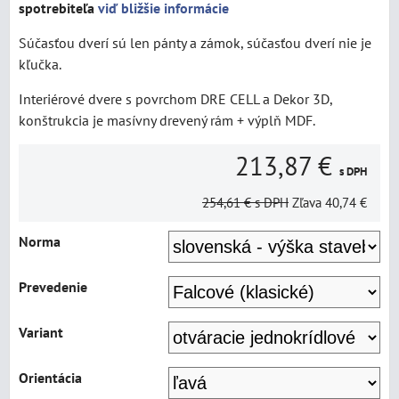
spotrebiteľa
viď bližšie informácie
Súčasťou dverí sú len pánty a zámok, súčasťou dverí nie je
kľučka.
Interiérové dvere s povrchom DRE CELL a Dekor 3D,
konštrukcia je masívny drevený rám + výplň MDF.
213,87 €
s DPH
254,61 €
s DPH
Zľava
40,74 €
Norma
Prevedenie
Variant
Orientácia