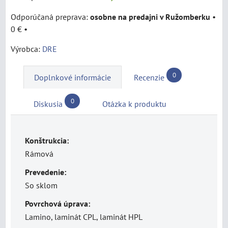
osobne na predajni v Ružomberku
•
0 €
•
Výrobca:
DRE
0
Doplnkové informácie
Recenzie
0
Diskusia
Otázka k produktu
Konštrukcia:
Rámová
Prevedenie:
So sklom
Povrchová úprava:
Lamino, laminát CPL, laminát HPL