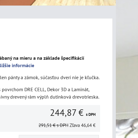
ábaný na mieru a na základe špecifikácií
ližšie informácie
len pánty a zámok, súčasťou dverí nie je kľučka.
 s povrchom DRE CELL, Dekor 3D a Laminát,
sívny drevený rám výplň dutinková drevotrieska.
244,87 €
s DPH
291,51 €
s DPH
Zľava
46,64 €