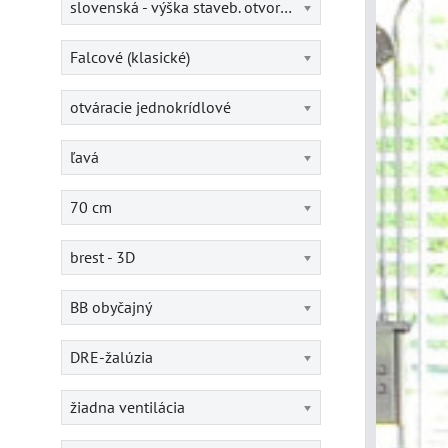
slovenská - výška staveb. otvoru = 202 cm
Falcové (klasické)
otváracie jednokrídlové
ľavá
70 cm
brest - 3D
BB obyčajný
DRE-žalúzia
žiadna ventilácia