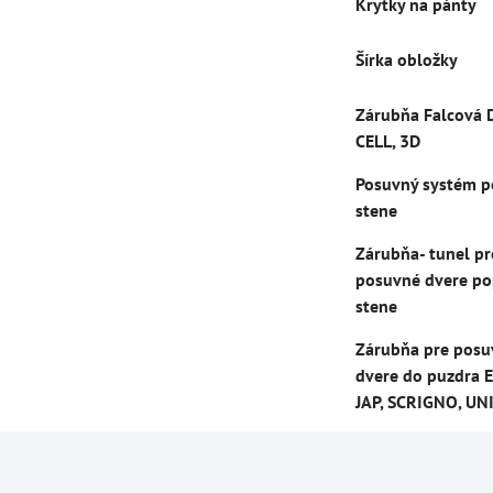
Krytky na pánty
Šírka obložky
Zárubňa Falcová 
CELL, 3D
Posuvný systém p
stene
Zárubňa- tunel pr
posuvné dvere po
stene
Zárubňa pre posu
dvere do puzdra E
JAP, SCRIGNO, UN