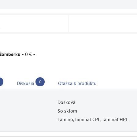
u
užomberku
•
0 €
•
0
Diskusia
Otázka k produktu
Dosková
So sklom
Lamino, laminát CPL, laminát HPL