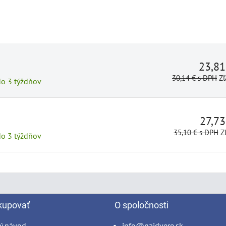
23,8
30,14 €
s DPH
Zľ
do 3 týždňov
27,7
35,10 €
s DPH
Z
do 3 týždňov
kupovať
O spoločnosti
ý návod
info@najdvere.sk