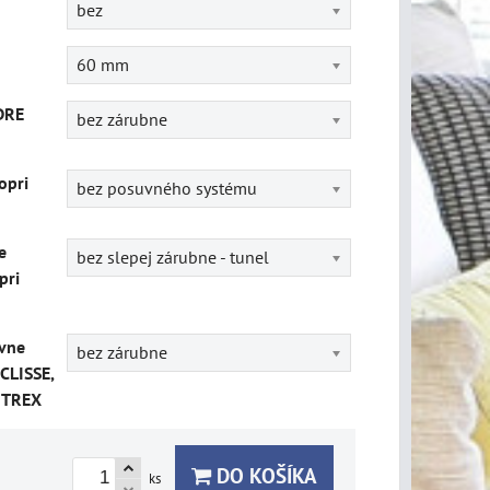
bez
60 mm
DRE
bez zárubne
opri
bez posuvného systému
e
bez slepej zárubne - tunel
pri
vne
bez zárubne
CLISSE,
ITREX
DO KOŠÍKA
ks