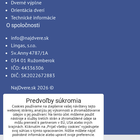
Dverné výplne
Orientácia dverí
Technické informácie
O spoločnosti
info@najdvere.sk
Lingas, s.r.o.
Sv. Anny 4787/1A
034 01 Ružomberok
IČO: 44336306
DIČ: SK2022672883
NajDvere.sk
2026 ©
Predvoľby súkromia
Cookies používame na zlepšenie vašej návštevy tejto
webovej stránky, analýzu jej výkonnosti a zhromažďovanie
údajov o jej používaní. Na tento účel môžeme použiť
nástroje a služby tretích strán a zhromaždené údaje sa
môžu preniesť k partnerom v EÚ, USA alebo iných
krajinách. Kliknutím na „Prijať všetky cookies“ vyjadrujete
svoj súhlas s týmto spracovaním. Nižšie môžete nájsť
podrobné informácie alebo upraviť svoje preferencie.