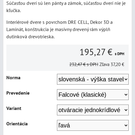
Súčasťou dverí sú len pánty a zámok, súčasťou dverí nie je
kľučka.
Interiérové dvere s povrchom DRE CELL, Dekor 3D a
Laminát, konštrukcia je masívny drevený rám výplň
dutinková drevotrieska.
195,27 €
s DPH
232,47 €
s DPH
Zľava
37,20 €
Norma
Prevedenie
Variant
Orientácia