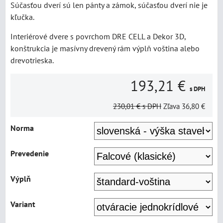
Súčasťou dverí sú len pánty a zámok, súčasťou dverí nie je
kľučka.
Interiérové dvere s povrchom DRE CELL a Dekor 3D,
konštrukcia je masívny drevený rám výplň voština alebo
drevotrieska.
193,21 €
s DPH
230,01 €
s DPH
Zľava
36,80 €
Norma
Prevedenie
Výplň
Variant