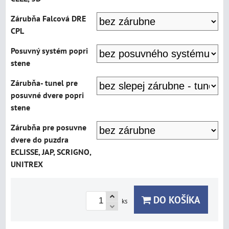
Zárubňa Falcová DRE
CPL
Posuvný systém popri
stene
Zárubňa- tunel pre
posuvné dvere popri
stene
Zárubňa pre posuvne
dvere do puzdra
ECLISSE, JAP, SCRIGNO,
UNITREX
DO KOŠÍKA
ks