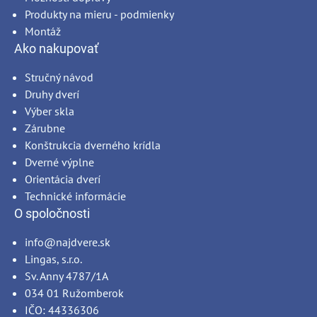
Produkty na mieru - podmienky
Montáž
Ako nakupovať
Stručný návod
Druhy dverí
Výber skla
Zárubne
Konštrukcia dverného krídla
Dverné výplne
Orientácia dverí
Technické informácie
O spoločnosti
info@najdvere.sk
Lingas, s.r.o.
Sv. Anny 4787/1A
034 01 Ružomberok
IČO: 44336306