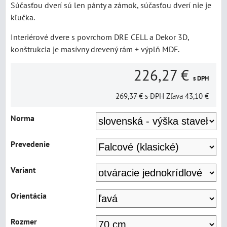
Súčasťou dverí sú len pánty a zámok, súčasťou dverí nie je
kľučka.
Interiérové dvere s povrchom DRE CELL a Dekor 3D,
konštrukcia je masívny drevený rám + výplň MDF.
226,27 €
s DPH
269,37 €
s DPH
Zľava
43,10 €
Norma
Prevedenie
Variant
Orientácia
Rozmer