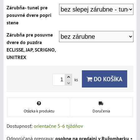
Zárubňa- tunel pre
posuvné dvere popri
stene
Zárubňa pre posuvne
dvere do puzdra
ECLISSE, JAP, SCRIGNO,
UNITREX
DO KOŠÍKA
ks
Otázka k produktu
Doručenia
Dostupnosť:
orientačne 5-6 týždňov
osobne na predajni v Ružomberku
•