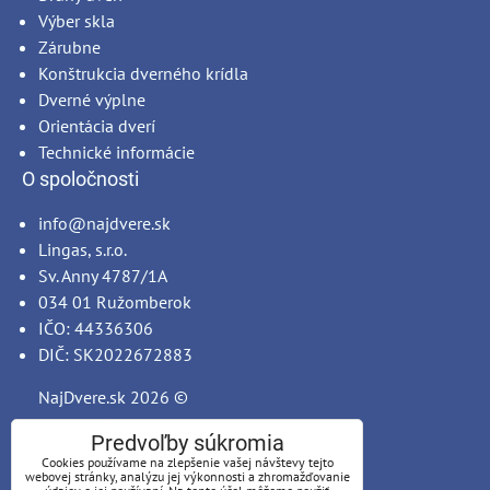
Výber skla
Zárubne
Konštrukcia dverného krídla
Dverné výplne
Orientácia dverí
Technické informácie
O spoločnosti
info@najdvere.sk
Lingas, s.r.o.
Sv. Anny 4787/1A
034 01 Ružomberok
IČO: 44336306
DIČ: SK2022672883
NajDvere.sk
2026 ©
Predvoľby súkromia
Cookies používame na zlepšenie vašej návštevy tejto
webovej stránky, analýzu jej výkonnosti a zhromažďovanie