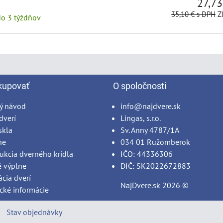
27,7
35,10 €
s DPH
Z
do 3 týždňov
kupovať
O spoločnosti
ý návod
info@najdvere.sk
dverí
Lingas, s.r.o.
skla
Sv. Anny 4787/1A
ne
034 01 Ružomberok
ukcia dverného krídla
IČO: 44336306
é výplne
DIČ: SK2022672883
ácia dverí
NajDvere.sk
2026 ©
cké informácie
Stav objednávky