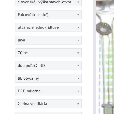
slovenská - výška staveb. otvoru = 202 cm
Falcové (klasické)
otváracie jednokrídlové
ľavá
70 cm
dub poľský - 3D
BB obyčajný
DRE-mliečne
žiadna ventilácia