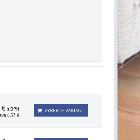
1 €
s DPH
VYBERTE VARIANT
ava 6,33 €