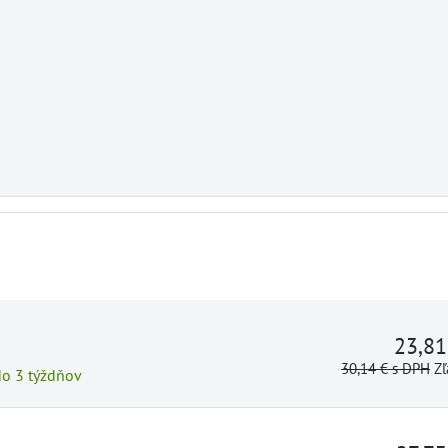
23,8
30,14 €
s DPH
Zľ
do 3 týždňov