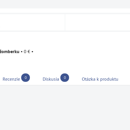
u
užomberku
•
0 €
•
0
0
Recenzie
Diskusia
Otázka k produktu