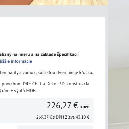
ábaný na mieru a na základe špecifikácií
ližšie informácie
len pánty a zámok, súčasťou dverí nie je kľučka.
 s povrchom DRE CELL a Dekor 3D, konštrukcia
ý rám + výplň MDF.
226,27 €
s DPH
269,37 €
s DPH
Zľava
43,10 €