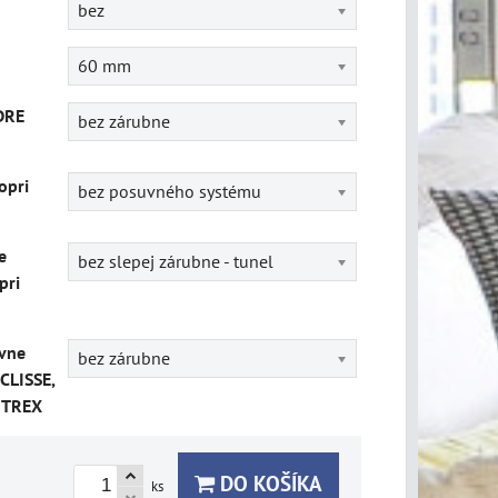
bez
60 mm
DRE
bez zárubne
opri
bez posuvného systému
e
bez slepej zárubne - tunel
pri
vne
bez zárubne
CLISSE,
ITREX
DO KOŠÍKA
ks