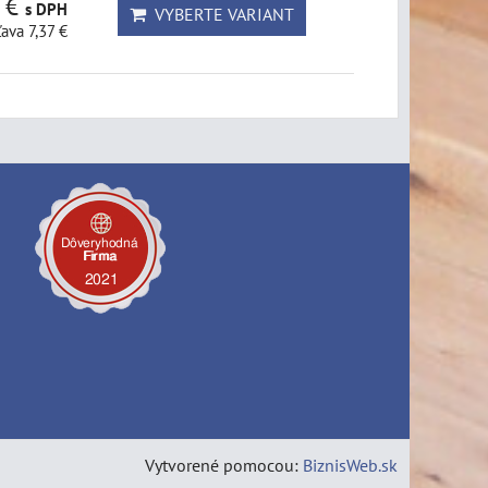
3 €
s DPH
VYBERTE VARIANT
ľava 7,37 €
Vytvorené pomocou:
BiznisWeb.sk