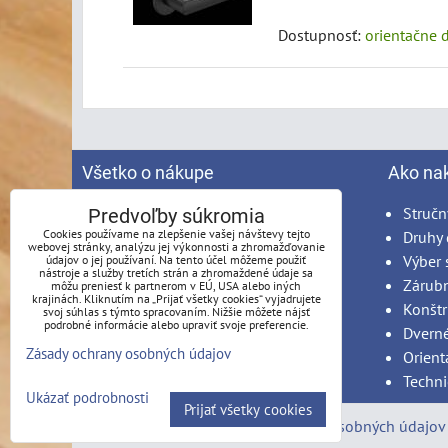
Dostupnosť:
orientačne 
Všetko o nákupe
Ako na
Spracovanie osobných údajov
Stručn
Predvoľby súkromia
Cookies používame na zlepšenie vašej návštevy tejto
Obchodné podmienky
Druhy 
webovej stránky, analýzu jej výkonnosti a zhromažďovanie
Reklamačný poriadok
Výber 
údajov o jej používaní. Na tento účel môžeme použiť
nástroje a služby tretích strán a zhromaždené údaje sa
Možnosti platby
Zárub
môžu preniesť k partnerom v EÚ, USA alebo iných
krajinách. Kliknutím na „Prijať všetky cookies“ vyjadrujete
Možnosti dopravy
Konštr
svoj súhlas s týmto spracovaním. Nižšie môžete nájsť
podrobné informácie alebo upraviť svoje preferencie.
Produkty na mieru - podmienky
Dvern
Zásady ochrany osobných údajov
Montáž
Orient
Techni
Ukázať podrobnosti
Prijať všetky cookies
Predvoľby súkromia
Zásady ochrany osobných údajov