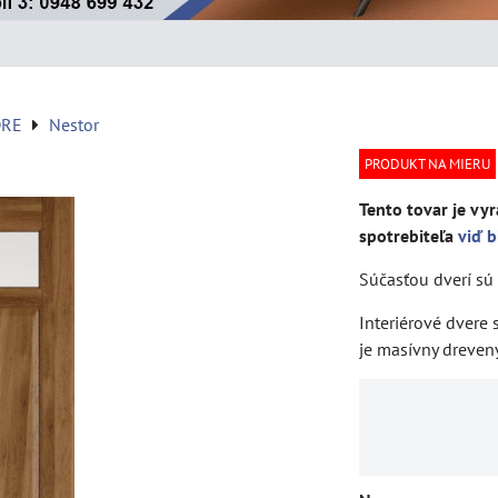
DRE
Nestor
PRODUKT NA MIERU
Tento tovar je vyr
spotrebiteľa
viď b
Súčasťou dverí sú 
Interiérové dvere
je masívny dreven