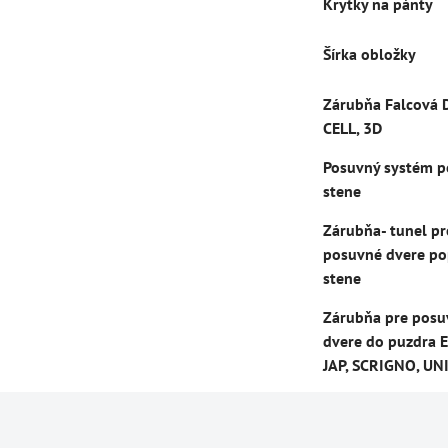
Krytky na pánty
Šírka obložky
Zárubňa Falcová 
CELL, 3D
Posuvný systém p
stene
Zárubňa- tunel pr
posuvné dvere po
stene
Zárubňa pre posu
dvere do puzdra E
JAP, SCRIGNO, UN