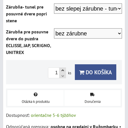
Zárubňa- tunel pre
posuvné dvere popri
stene
Zárubňa pre posuvne
dvere do puzdra
ECLISSE, JAP, SCRIGNO,
UNITREX
DO KOŠÍKA
ks
Otázka k produktu
Doručenia
Dostupnosť:
orientačne 5-6 týždňov
osobne na predajni v Ružomberku
•