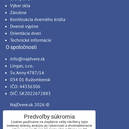
Výber skla
Zárubne
Konštrukcia dverného krídla
Dverné výplne
Orientácia dverí
Technické informácie
O spoločnosti
info@najdvere.sk
Lingas, s.r.o.
Sv. Anny 4787/1A
034 01 Ružomberok
IČO: 44336306
DIČ: SK2022672883
NajDvere.sk
2026 ©
Predvoľby súkromia
Cookies používame na zlepšenie vašej návštevy tejto
webovej stránky, analýzu jej výkonnosti a zhromažďovanie