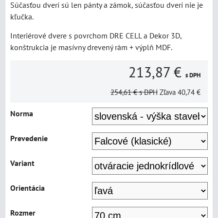
Súčasťou dverí sú len pánty a zámok, súčasťou dverí nie je
kľučka.
Interiérové dvere s povrchom DRE CELL a Dekor 3D,
konštrukcia je masívny drevený rám + výplň MDF.
213,87 €
s DPH
254,61 €
s DPH
Zľava
40,74 €
Norma
Prevedenie
Variant
Orientácia
Rozmer