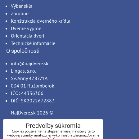
Výber skla
Zárubne
Konštrukcia dverného krídla
Dverné výplne
Orientácia dverí
Technické informácie
O spoločnosti
info@najdvere.sk
Lingas, s.r.o.
Sv. Anny 4787/1A
034 01 Ružomberok
IČO: 44336306
DIČ: SK2022672883
NajDvere.sk
2026 ©
Predvoľby súkromia
Cookies používame na zlepšenie vašej návštevy tejto
webovej stránky, analýzu jej výkonnosti a zhromažďovanie