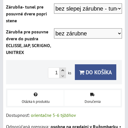
Zárubňa- tunel pre
posuvné dvere popri
stene
Zárubňa pre posuvne
dvere do puzdra
ECLISSE, JAP, SCRIGNO,
UNITREX
DO KOŠÍKA
ks
Otázka k produktu
Doručenia
Dostupnosť:
orientačne 5-6 týždňov
osobne na predajni v Ružomberku
•