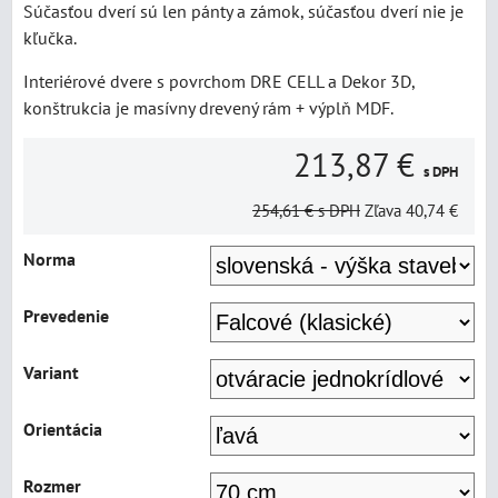
Súčasťou dverí sú len pánty a zámok, súčasťou dverí nie je
kľučka.
Interiérové dvere s povrchom DRE CELL a Dekor 3D,
konštrukcia je masívny drevený rám + výplň MDF.
213,87 €
s DPH
254,61 €
s DPH
Zľava
40,74 €
Norma
Prevedenie
Variant
Orientácia
Rozmer