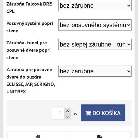
Zárubňa Falcová DRE
CPL
Posuvný systém popri
stene
Zárubňa- tunel pre
posuvné dvere popri
stene
Zárubňa pre posuvne
dvere do puzdra
ECLISSE, JAP, SCRIGNO,
UNITREX
DO KOŠÍKA
ks