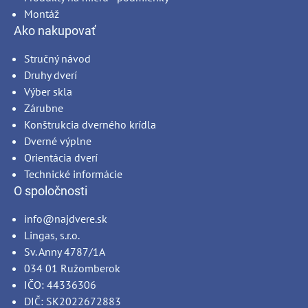
Montáž
Ako nakupovať
Stručný návod
Druhy dverí
Výber skla
Zárubne
Konštrukcia dverného krídla
Dverné výplne
Orientácia dverí
Technické informácie
O spoločnosti
info@najdvere.sk
Lingas, s.r.o.
Sv. Anny 4787/1A
034 01 Ružomberok
IČO: 44336306
DIČ: SK2022672883