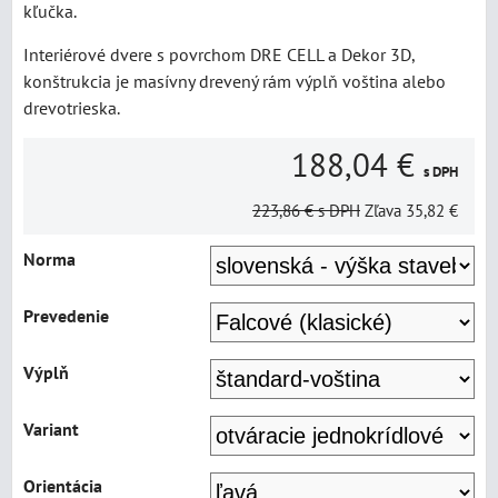
kľučka.
Interiérové dvere s povrchom DRE CELL a Dekor 3D,
konštrukcia je masívny drevený rám výplň voština alebo
drevotrieska.
188,04 €
s DPH
223,86 €
s DPH
Zľava
35,82 €
Norma
Prevedenie
Výplň
Variant
Orientácia