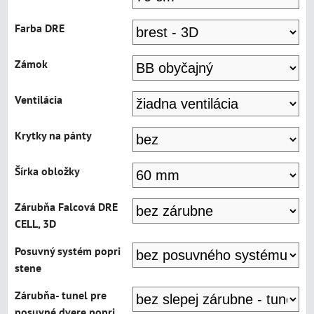
Farba DRE
Zámok
Ventilácia
Krytky na pánty
Šírka obložky
Zárubňa Falcová DRE
CELL, 3D
Posuvný systém popri
stene
Zárubňa- tunel pre
posuvné dvere popri