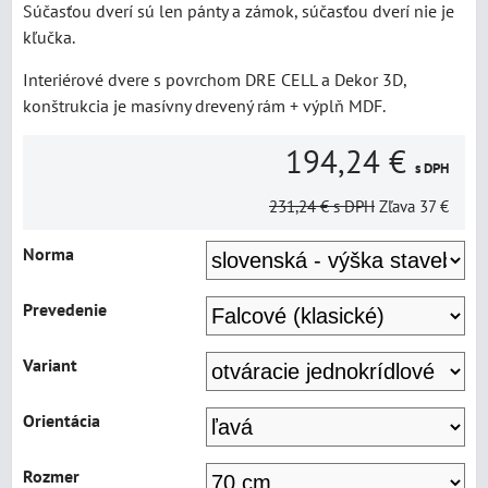
Súčasťou dverí sú len pánty a zámok, súčasťou dverí nie je
kľučka.
Interiérové dvere s povrchom DRE CELL a Dekor 3D,
konštrukcia je masívny drevený rám + výplň MDF.
194,24 €
s DPH
231,24 €
s DPH
Zľava
37 €
Norma
Prevedenie
Variant
Orientácia
Rozmer