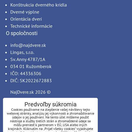
Konštrukcia dverného krídla
Dverné výplne
Orientácia dverí
Technické informácie
O spoločnosti
info@najdvere.sk
Lingas, s.r.o.
Sv. Anny 4787/1A
034 01 Ružomberok
IČO: 44336306
DIČ: SK2022672883
NajDvere.sk
2026 ©
Predvoľby súkromia
Cookies používame na zlepšenie vašej návštevy tejto
webovej stránky, analýzu jej výkonnosti a zhromažďovanie
údajov o jej používaní. Na tento účel môžeme použiť
nástroje a služby tretích strán a zhromaždené údaje sa
môžu preniesť k partnerom v EÚ, USA alebo iných
krajinách. Kliknutím na „Prijať všetky cookies“ vyjadrujete