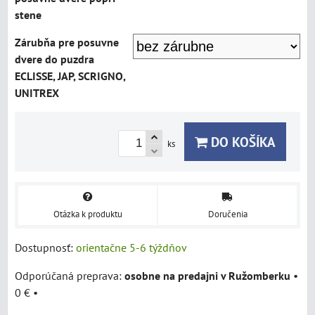
stene
Zárubňa pre posuvne
dvere do puzdra
ECLISSE, JAP, SCRIGNO,
UNITREX
DO KOŠÍKA
ks
Otázka k produktu
Doručenia
Dostupnosť:
orientačne 5-6 týždňov
osobne na predajni v Ružomberku
•
0 €
•