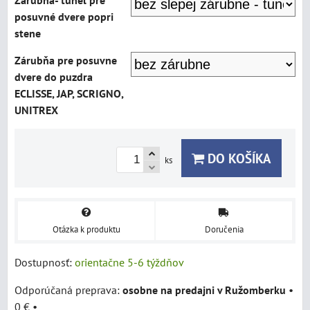
Zárubňa- tunel pre
posuvné dvere popri
stene
Zárubňa pre posuvne
dvere do puzdra
ECLISSE, JAP, SCRIGNO,
UNITREX
DO KOŠÍKA
ks
Otázka k produktu
Doručenia
Dostupnosť:
orientačne 5-6 týždňov
osobne na predajni v Ružomberku
•
0 €
•