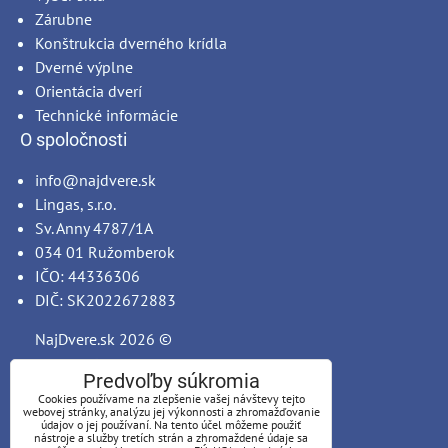
Zárubne
Konštrukcia dverného krídla
Dverné výplne
Orientácia dverí
Technické informácie
O spoločnosti
info@najdvere.sk
Lingas, s.r.o.
Sv. Anny 4787/1A
034 01 Ružomberok
IČO: 44336306
DIČ: SK2022672883
NajDvere.sk
2026 ©
Predvoľby súkromia
Cookies používame na zlepšenie vašej návštevy tejto
webovej stránky, analýzu jej výkonnosti a zhromažďovanie
údajov o jej používaní. Na tento účel môžeme použiť
nástroje a služby tretích strán a zhromaždené údaje sa