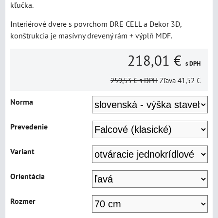
kľučka.
Interiérové dvere s povrchom DRE CELL a Dekor 3D,
konštrukcia je masívny drevený rám + výplň MDF.
218,01 €
s DPH
259,53 €
s DPH
Zľava
41,52 €
Norma
Prevedenie
Variant
Orientácia
Rozmer