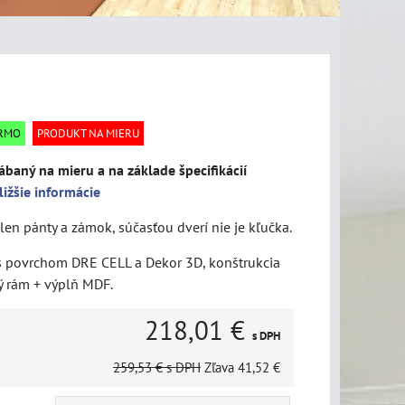
ARMO
PRODUKT NA MIERU
ábaný na mieru a na základe špecifikácií
ližšie informácie
len pánty a zámok, súčasťou dverí nie je kľučka.
 s povrchom DRE CELL a Dekor 3D, konštrukcia
ý rám + výplň MDF.
218,01 €
s DPH
259,53 €
s DPH
Zľava
41,52 €