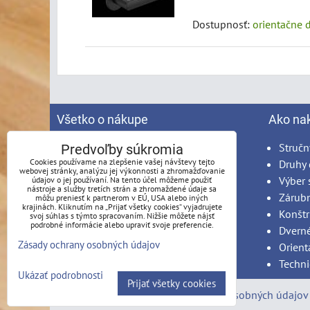
Dostupnosť:
orientačne 
Všetko o nákupe
Ako na
Spracovanie osobných údajov
Stručn
Predvoľby súkromia
Cookies používame na zlepšenie vašej návštevy tejto
Obchodné podmienky
Druhy 
webovej stránky, analýzu jej výkonnosti a zhromažďovanie
Reklamačný poriadok
Výber 
údajov o jej používaní. Na tento účel môžeme použiť
nástroje a služby tretích strán a zhromaždené údaje sa
Možnosti platby
Zárub
môžu preniesť k partnerom v EÚ, USA alebo iných
krajinách. Kliknutím na „Prijať všetky cookies“ vyjadrujete
Možnosti dopravy
Konštr
svoj súhlas s týmto spracovaním. Nižšie môžete nájsť
podrobné informácie alebo upraviť svoje preferencie.
Produkty na mieru - podmienky
Dvern
Zásady ochrany osobných údajov
Montáž
Orient
Techni
Ukázať podrobnosti
Prijať všetky cookies
Predvoľby súkromia
Zásady ochrany osobných údajov