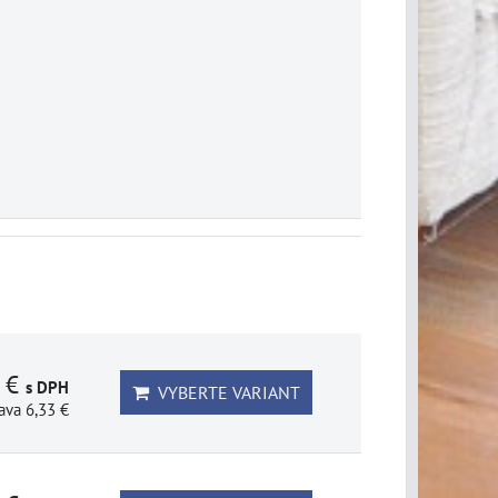
1 €
s DPH
VYBERTE VARIANT
ava 6,33 €