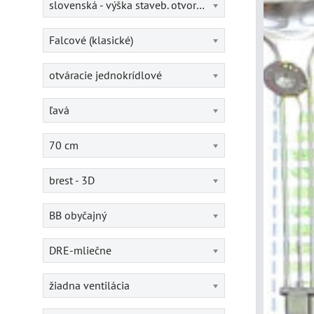
slovenská - výška staveb. otvoru = 202 cm
Falcové (klasické)
otváracie jednokrídlové
ľavá
70 cm
brest - 3D
BB obyčajný
DRE-mliečne
žiadna ventilácia