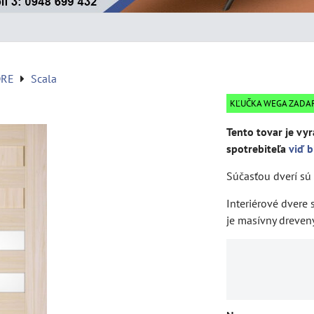
DRE
Scala
KĽUČKA WEGA ZAD
Tento tovar je vyr
spotrebiteľa
viď b
Súčasťou dverí sú 
Interiérové dvere
je masívny dreven