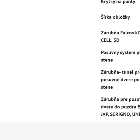
Krytky na pánty
Šírka obložky
Zárubňa Falcová 
CELL, 3D
Posuvný systém p
stene
Zárubňa- tunel pr
posuvné dvere po
stene
Zárubňa pre posu
dvere do puzdra E
JAP, SCRIGNO, UN