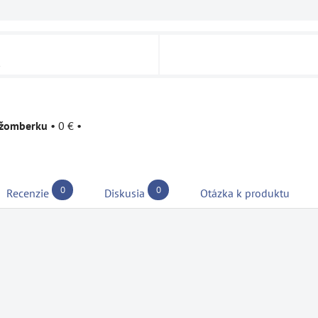
u
užomberku
•
0 €
•
0
0
Recenzie
Diskusia
Otázka k produktu