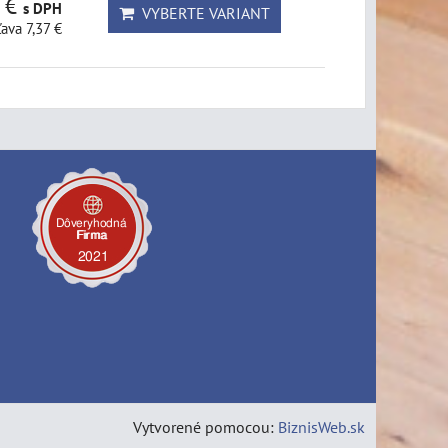
3 €
s DPH
VYBERTE VARIANT
ľava 7,37 €
Vytvorené pomocou:
BiznisWeb.sk