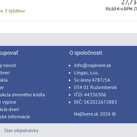
27,7
35,10 €
s DPH
Z
do 3 týždňov
kupovať
O spoločnosti
ý návod
info@najdvere.sk
dverí
Lingas, s.r.o.
skla
Sv. Anny 4787/1A
ne
034 01 Ružomberok
ukcia dverného krídla
IČO: 44336306
é výplne
DIČ: SK2022672883
ácia dverí
NajDvere.sk
2026 ©
cké informácie
Stav objednávky