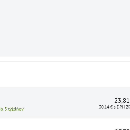
23,8
30,14 €
s DPH
Zľ
do 3 týždňov