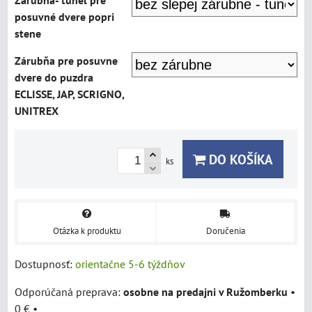
Zárubňa- tunel pre
posuvné dvere popri
stene
Zárubňa pre posuvne
dvere do puzdra
ECLISSE, JAP, SCRIGNO,
UNITREX
DO KOŠÍKA
ks
Otázka k produktu
Doručenia
Dostupnosť:
orientačne 5-6 týždňov
osobne na predajni v Ružomberku
•
0 €
•