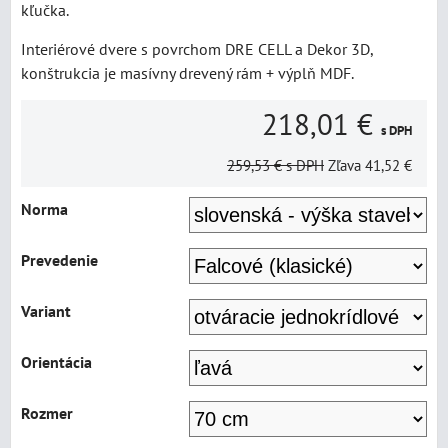
kľučka.
Interiérové dvere s povrchom DRE CELL a Dekor 3D,
konštrukcia je masívny drevený rám + výplň MDF.
218,01 €
s DPH
259,53 €
s DPH
Zľava
41,52 €
Norma
Prevedenie
Variant
Orientácia
Rozmer