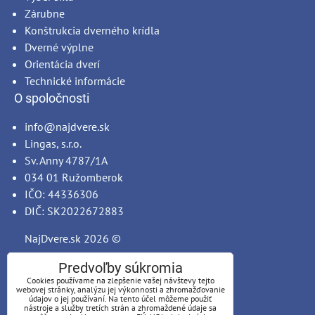
Zárubne
Konštrukcia dverného krídla
Dverné výplne
Orientácia dverí
Technické informácie
O spoločnosti
info@najdvere.sk
Lingas, s.r.o.
Sv. Anny 4787/1A
034 01 Ružomberok
IČO: 44336306
DIČ: SK2022672883
NajDvere.sk
2026 ©
Predvoľby súkromia
Cookies používame na zlepšenie vašej návštevy tejto
webovej stránky, analýzu jej výkonnosti a zhromažďovanie
údajov o jej používaní. Na tento účel môžeme použiť
nástroje a služby tretích strán a zhromaždené údaje sa