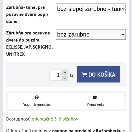
Zárubňa- tunel pre
posuvné dvere popri
stene
Zárubňa pre posuvne
dvere do puzdra
ECLISSE, JAP, SCRIGNO,
UNITREX
DO KOŠÍKA
ks
Otázka k produktu
Doručenia
Dostupnosť:
orientačne 5-6 týždňov
osobne na predajni v Ružomberku
•