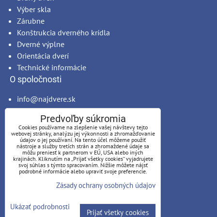
Výber skla
Zárubne
Konštrukcia dverného krídla
Dverné výplne
Orientácia dverí
Technické informácie
O spoločnosti
info@najdvere.sk
Lingas, s.r.o.
Predvoľby súkromia
Sv. Anny 4787/1A
Cookies používame na zlepšenie vašej návštevy tejto
034 01 Ružomberok
webovej stránky, analýzu jej výkonnosti a zhromažďovanie
údajov o jej používaní. Na tento účel môžeme použiť
IČO: 44336306
nástroje a služby tretích strán a zhromaždené údaje sa
môžu preniesť k partnerom v EÚ, USA alebo iných
DIČ: SK2022672883
krajinách. Kliknutím na „Prijať všetky cookies“ vyjadrujete
svoj súhlas s týmto spracovaním. Nižšie môžete nájsť
podrobné informácie alebo upraviť svoje preferencie.
NajDvere.sk
2026 ©
Zásady ochrany osobných údajov
Ukázať podrobnosti
Prijať všetky cookies