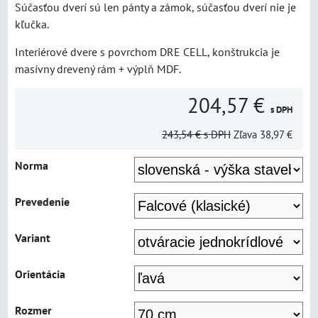
Súčasťou dverí sú len pánty a zámok, súčasťou dverí nie je
kľučka.
Interiérové dvere s povrchom DRE CELL, konštrukcia je
masívny drevený rám + výplň MDF.
204,57 €
s DPH
243,54 €
s DPH
Zľava
38,97 €
Norma
Prevedenie
Variant
Orientácia
Rozmer