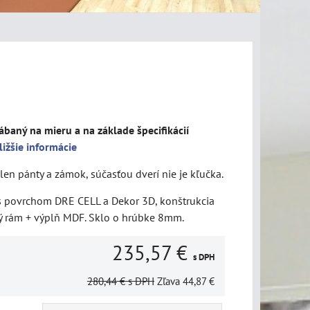
ábaný na mieru a na základe špecifikácií
ližšie informácie
len pánty a zámok, súčasťou dverí nie je kľučka.
 s povrchom DRE CELL a Dekor 3D, konštrukcia
ý rám + výplň MDF. Sklo o hrúbke 8mm.
235,57 €
s DPH
280,44 €
s DPH
Zľava
44,87 €