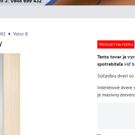
DRE
Vetro B
y
PRODUKT NA MIERU
Tento tovar je vyr
spotrebiteľa
viď b
Súčasťou dverí sú 
Interiérové dvere
je masívny dreven