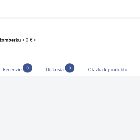
u
užomberku
•
0 €
•
0
0
Recenzie
Diskusia
Otázka k produktu