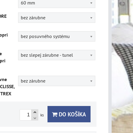
60 mm
DRE
bez zárubne
opri
bez posuvného systému
e
bez slepej zárubne - tunel
pri
vne
bez zárubne
CLISSE,
ITREX
DO KOŠÍKA
ks