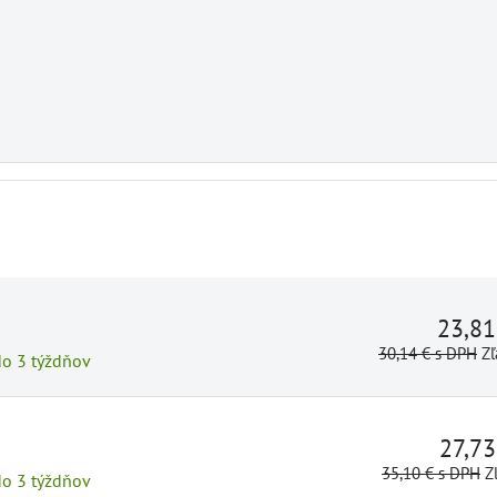
23,8
30,14 €
s DPH
Zľ
do 3 týždňov
27,7
35,10 €
s DPH
Z
do 3 týždňov