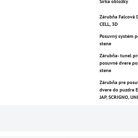
Šírka obložky
Zárubňa Falcová 
CELL, 3D
Posuvný systém p
stene
Zárubňa- tunel pr
posuvné dvere po
stene
Zárubňa pre posu
dvere do puzdra E
JAP, SCRIGNO, UN