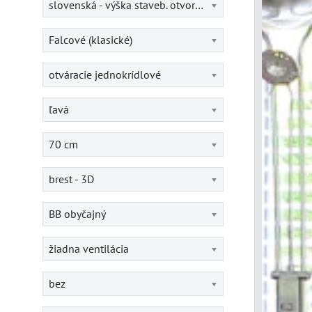
slovenská - výška staveb. otvoru = 202 cm
Falcové (klasické)
otváracie jednokrídlové
ľavá
70 cm
brest - 3D
BB obyčajný
žiadna ventilácia
bez