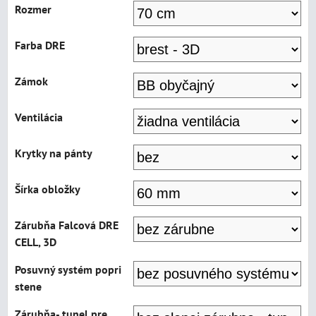
Rozmer
Farba DRE
Zámok
Ventilácia
Krytky na pánty
Šírka obložky
Zárubňa Falcová DRE
CELL, 3D
Posuvný systém popri
stene
Zárubňa- tunel pre