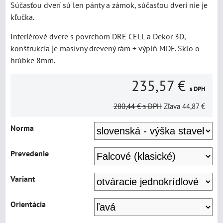
Súčasťou dverí sú len pánty a zámok, súčasťou dverí nie je
kľučka.
Interiérové dvere s povrchom DRE CELL a Dekor 3D,
konštrukcia je masívny drevený rám + výplň MDF. Sklo o
hrúbke 8mm.
235,57 €
s DPH
280,44 €
s DPH
Zľava
44,87 €
Norma
Prevedenie
Variant
Orientácia