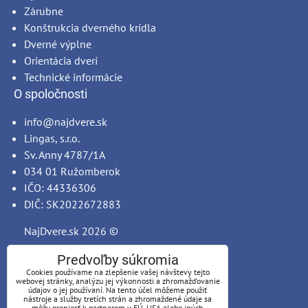
Zárubne
Konštrukcia dverného krídla
Dverné výplne
Orientácia dverí
Technické informácie
O spoločnosti
info@najdvere.sk
Lingas, s.r.o.
Sv. Anny 4787/1A
034 01 Ružomberok
IČO: 44336306
DIČ: SK2022672883
NajDvere.sk
2026 ©
Predvoľby súkromia
Cookies používame na zlepšenie vašej návštevy tejto
webovej stránky, analýzu jej výkonnosti a zhromažďovanie
údajov o jej používaní. Na tento účel môžeme použiť
nástroje a služby tretích strán a zhromaždené údaje sa
môžu preniesť k partnerom v EÚ, USA alebo iných