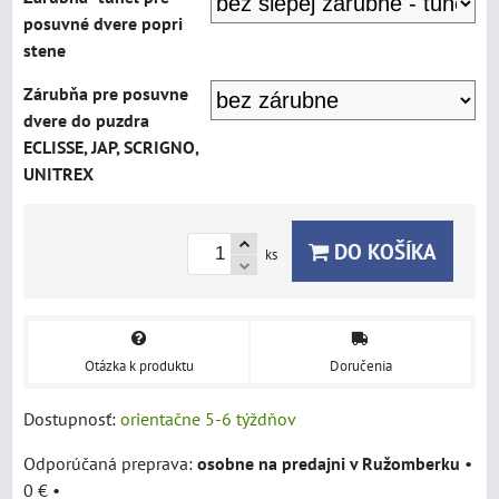
posuvné dvere popri
stene
Zárubňa pre posuvne
dvere do puzdra
ECLISSE, JAP, SCRIGNO,
UNITREX
DO KOŠÍKA
ks
Otázka k produktu
Doručenia
Dostupnosť:
orientačne 5-6 týždňov
osobne na predajni v Ružomberku
•
0 €
•