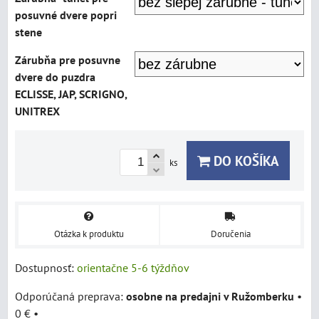
posuvné dvere popri
stene
Zárubňa pre posuvne
dvere do puzdra
ECLISSE, JAP, SCRIGNO,
UNITREX
DO KOŠÍKA
ks
Otázka k produktu
Doručenia
Dostupnosť:
orientačne 5-6 týždňov
osobne na predajni v Ružomberku
•
0 €
•