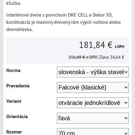
kľučka.
Interiérové dvere s povrchom DRE CELL a Dekor 3D,
konštrukcia je masívny drevený rám výplň voština alebo
drevotrieska.
181,84 €
s DPH
216,48 €
s DPH
Zľava
34,64 €
Norma
Prevedenie
Variant
Orientácia
Rozmer