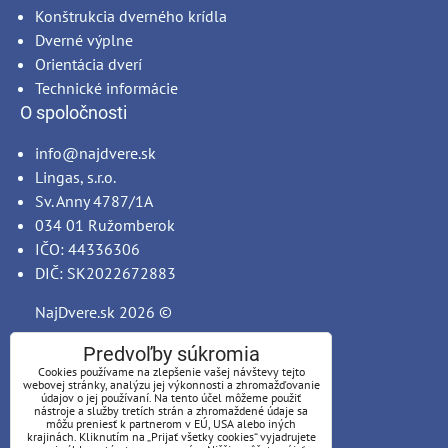
Konštrukcia dverného krídla
Dverné výplne
Orientácia dverí
Technické informácie
O spoločnosti
info@najdvere.sk
Lingas, s.r.o.
Sv. Anny 4787/1A
034 01 Ružomberok
IČO: 44336306
DIČ: SK2022672883
NajDvere.sk
2026 ©
Predvoľby súkromia
Cookies používame na zlepšenie vašej návštevy tejto
webovej stránky, analýzu jej výkonnosti a zhromažďovanie
údajov o jej používaní. Na tento účel môžeme použiť
nástroje a služby tretích strán a zhromaždené údaje sa
môžu preniesť k partnerom v EÚ, USA alebo iných
krajinách. Kliknutím na „Prijať všetky cookies“ vyjadrujete