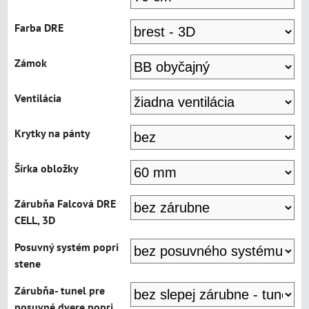
Farba DRE
Zámok
Ventilácia
Krytky na pánty
Šírka obložky
Zárubňa Falcová DRE
CELL, 3D
Posuvný systém popri
stene
Zárubňa- tunel pre
posuvné dvere popri