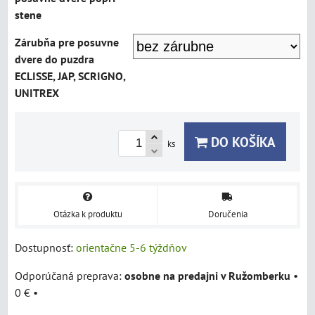
stene
Zárubňa pre posuvne
dvere do puzdra
ECLISSE, JAP, SCRIGNO,
UNITREX
DO KOŠÍKA
ks
Otázka k produktu
Doručenia
Dostupnosť:
orientačne 5-6 týždňov
osobne na predajni v Ružomberku
•
0 €
•