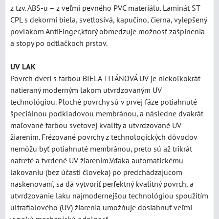
z tzv. ABS-u – z veľmi pevného PVC materiálu. Laminát ST
CPL s dekormi biela, svetlosivá, kapučíno, čierna, vylepšený
povlakom AntiFinger,ktorý obmedzuje možnosť zašpinenia
a stopy po odtlačkoch prstov.
UV LAK
Povrch dverí s farbou BIELA TITÁNOVÁ UV je niekoľkokrát
natieraný moderným lakom utvrdzovaným UV
technológiou. Ploché povrchy sú v prvej fáze potiahnuté
špeciálnou podkladovou membránou, a následne dvakrát
maľované farbou svetovej kvality a utvrdzované UV
žiarením. Frézované povrchy z technologických dôvodov
nemôžu byť potiahnuté membránou, preto sú až trikrát
natreté a tvrdené UV žiarením.Vďaka automatickému
lakovaniu (bez účasti človeka) po predchádzajúcom
naskenovaní, sa dá vytvoriť perfektný kvalitný povrch, a
utvrdzovanie laku najmodernejšou technológiou spoužitím
ultrafialového (UV) žiarenia umožňuje dosiahnuť veľmi
vysokú mechanickú odolnosť.