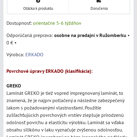
Otázka k produktu
Doručenia
Dostupnosť:
orientačne 5-6 týždňov
osobne na predajni v Ružomberku
•
0 €
•
Výrobca:
ERKADO
Povrchové úpravy ERKADO (klasifikácia):
GREKO
Laminát
GREKO je tiež vopred impregnovaný laminát, to
znamená, že je najprv potlačený a následne zabezpečený
lakom s požadovanými vlastnosťami. Použitie
zušľachťujúcich povrchových vrstiev zlepšuje prirodzenú
odolnosť povrchu a elasticitu výrobku. Laminát sa vďaka
obsahu silikónu v laku vyznačuje zvýšenou odolnosťou.
Laminát GREKO jevyrobený na báze japonského podkladu