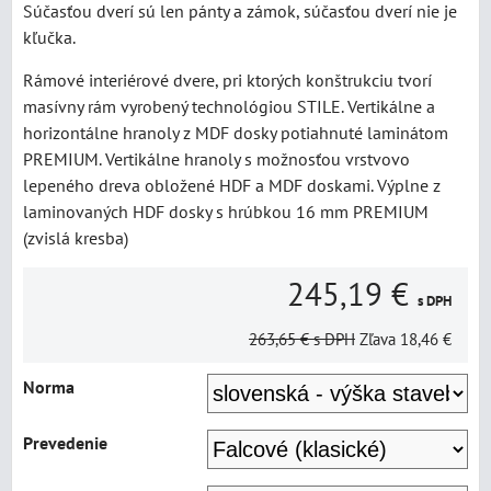
Súčasťou dverí sú len pánty a zámok, súčasťou dverí nie je
kľučka.
Rámové interiérové dvere, pri ktorých konštrukciu tvorí
masívny rám vyrobený technológiou STILE. Vertikálne a
horizontálne hranoly z MDF dosky potiahnuté laminátom
PREMIUM. Vertikálne hranoly s možnosťou vrstvovo
lepeného dreva obložené HDF a MDF doskami. Výplne z
laminovaných HDF dosky s hrúbkou 16 mm PREMIUM
(zvislá kresba)
245,19 €
s DPH
263,65 €
s DPH
Zľava
18,46 €
Norma
Prevedenie