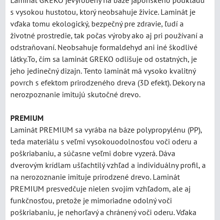
s vysokou hustotou, ktorý neobsahuje živice. Laminát je
vďaka tomu ekologický, bezpečný pre zdravie, ľudí a
životné prostredie, tak počas výroby ako aj pri používaní a
odstraňovaní. Neobsahuje formaldehyd ani iné škodlivé
látky.To, čím sa laminát GREKO odlišuje od ostatných, je
jeho jedinečný dizajn. Tento laminát má vysoko kvalitný
povrch s efektom prirodzeného dreva (3D efekt). Dekory na
nerozpoznanie imitujú skutočné drevo.
PREMIUM
Laminát PREMIUM sa vyrába na báze polypropylénu (PP),
teda materiálu s veľmi vysokouodolnosťou voči oderu a
poškriabaniu, a súčasne veľmi dobre vyzerá. Dáva
dverovým krídlam ušľachtilý vzhľad a individuálny profil, a
na nerozoznanie imituje prirodzené drevo. Laminát
PREMIUM presvedčuje nielen svojím vzhľadom, ale aj
funkčnosťou, pretože je mimoriadne odolný voči
poškriabaniu, je nehorľavý a chránený voči oderu. Vďaka