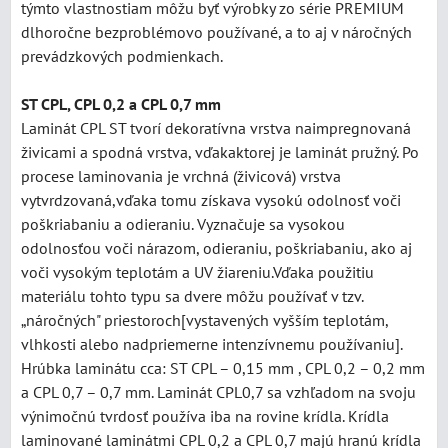
týmto vlastnostiam môžu byť výrobky zo série PREMIUM
dlhoročne bezproblémovo používané, a to aj v náročných
prevádzkových podmienkach.
ST CPL, CPL 0,2 a CPL 0,7 mm
Laminát CPL ST tvorí dekoratívna vrstva naimpregnovaná
živicami a spodná vrstva, vďakaktorej je laminát pružný. Po
procese laminovania je vrchná (živicová) vrstva
vytvrdzovaná,vďaka tomu získava vysokú odolnosť voči
poškriabaniu a odieraniu. Vyznačuje sa vysokou
odolnosťou voči nárazom, odieraniu, poškriabaniu, ako aj
voči vysokým teplotám a UV žiareniu.Vďaka použitiu
materiálu tohto typu sa dvere môžu používať v tzv.
„náročných" priestoroch[vystavených vyšším teplotám,
vlhkosti alebo nadpriemerne intenzívnemu používaniu].
Hrúbka laminátu cca: ST CPL – 0,15 mm , CPL 0,2 – 0,2 mm
a CPL 0,7 – 0,7 mm. Laminát CPL0,7 sa vzhľadom na svoju
výnimočnú tvrdosť používa iba na rovine krídla. Krídla
laminované laminátmi CPL 0,2 a CPL 0,7 majú hranú krídla