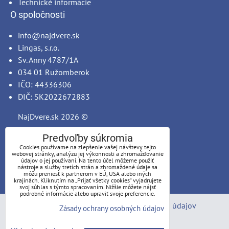
Technické informácie
O spoločnosti
info@najdvere.sk
Lingas, s.r.o.
Sv. Anny 4787/1A
034 01 Ružomberok
IČO: 44336306
DIČ: SK2022672883
NajDvere.sk
2026 ©
Predvoľby súkromia
Cookies používame na zlepšenie vašej návštevy tejto
webovej stránky, analýzu jej výkonnosti a zhromažďovanie
údajov o jej používaní. Na tento účel môžeme použiť
nástroje a služby tretích strán a zhromaždené údaje sa
môžu preniesť k partnerom v EÚ, USA alebo iných
krajinách. Kliknutím na „Prijať všetky cookies“ vyjadrujete
svoj súhlas s týmto spracovaním. Nižšie môžete nájsť
podrobné informácie alebo upraviť svoje preferencie.
Predvoľby súkromia
Zásady ochrany osobných údajov
Zásady ochrany osobných údajov
Stav objednávky