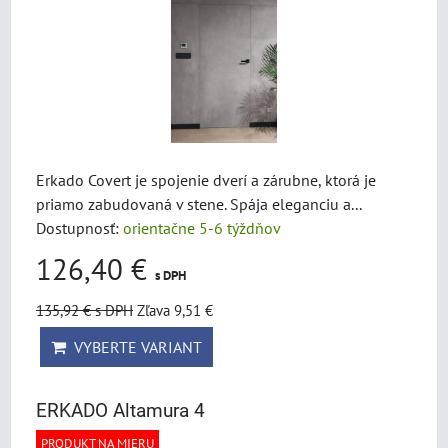
Erkado Covert je spojenie dverí a zárubne, ktorá je
priamo zabudovaná v stene. Spája eleganciu a...
Dostupnosť:
orientačne 5-6 týždňov
126,40 €
s DPH
135,92 €
s DPH
Zľava 9,51 €
VYBERTE VARIANT
ERKADO Altamura 4
PRODUKT NA MIERU