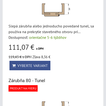
Slepá zárubňa alebo jednoducho povedané tunel, sa
používa na prekrytie stavebného otvoru pri...
Dostupnosť:
orientačne 5-6 týždňov
111,07 €
s DPH
119,43 €
s DPH
Zľava 8,36 €
VYBERTE VARIANT
Zárubňa 80 - Tunel
PRODUKT NA MIERU