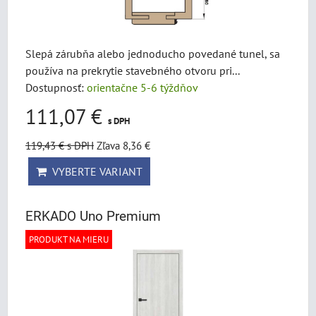
Slepá zárubňa alebo jednoducho povedané tunel, sa
používa na prekrytie stavebného otvoru pri...
Dostupnosť:
orientačne 5-6 týždňov
111,07 €
s DPH
119,43 €
s DPH
Zľava 8,36 €
VYBERTE VARIANT
ERKADO Uno Premium
PRODUKT NA MIERU