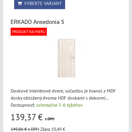
VYBERTE VARIANT
ERKADO Ansedonia 5
PRODUKT NA MIERU
Doskové interiérové dvere, súčasťou je hranol z MDF
dosky obložený dvoma HDF doskami s dekormi...
Dostupnosť:
orientačne 5-6 týždňov
139,37 €
s DPH
149,86 €
s DPH
Zľava 10,49 €