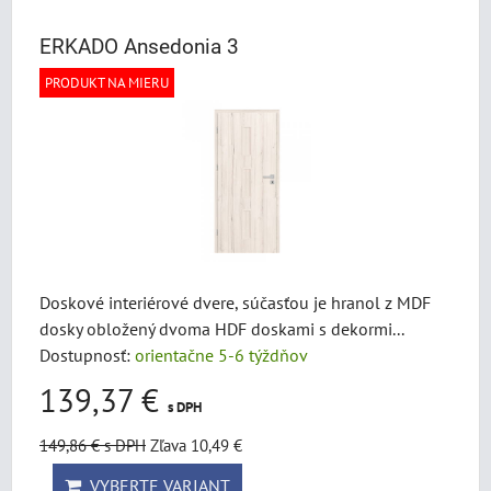
ERKADO Ansedonia 3
PRODUKT NA MIERU
Doskové interiérové dvere, súčasťou je hranol z MDF
dosky obložený dvoma HDF doskami s dekormi...
Dostupnosť:
orientačne 5-6 týždňov
139,37 €
s DPH
149,86 €
s DPH
Zľava 10,49 €
VYBERTE VARIANT