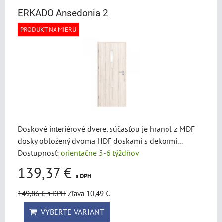
ERKADO Ansedonia 2
PRODUKT NA MIERU
Doskové interiérové dvere, súčasťou je hranol z MDF
dosky obložený dvoma HDF doskami s dekormi...
Dostupnosť:
orientačne 5-6 týždňov
139,37 €
s DPH
149,86 €
s DPH
Zľava 10,49 €
VYBERTE VARIANT