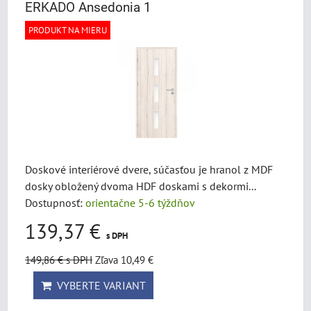
ERKADO Ansedonia 1
PRODUKT NA MIERU
Doskové interiérové dvere, súčasťou je hranol z MDF
dosky obložený dvoma HDF doskami s dekormi...
Dostupnosť:
orientačne 5-6 týždňov
139,37 €
s DPH
149,86 €
s DPH
Zľava 10,49 €
VYBERTE VARIANT