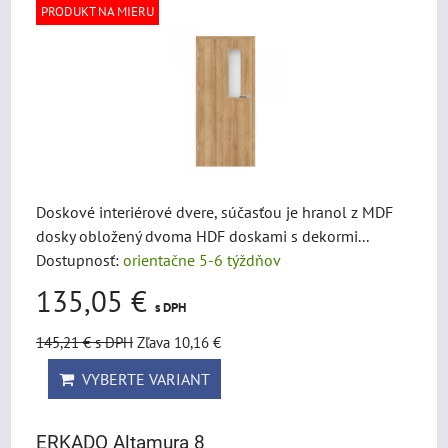
PRODUKT NA MIERU
Doskové interiérové dvere, súčasťou je hranol z MDF
dosky obložený dvoma HDF doskami s dekormi...
Dostupnosť:
orientačne 5-6 týždňov
135,05 €
s DPH
145,21 €
s DPH
Zľava 10,16 €
VYBERTE VARIANT
ERKADO Altamura 8