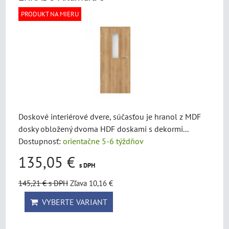
PRODUKT NA MIERU
Doskové interiérové dvere, súčasťou je hranol z MDF
dosky obložený dvoma HDF doskami s dekormi...
Dostupnosť:
orientačne 5-6 týždňov
135,05 €
s DPH
145,21 €
s DPH
Zľava 10,16 €
VYBERTE VARIANT