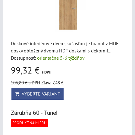
Doskové interiérové dvere, súčasťou je hranol z MDF
dosky obložený dvoma HDF doskami s dekormi...
Dostupnosť:
orientačne 5-6 týždňov
99,32 €
s DPH
106,80 €
s DPH
Zľava 7,48 €
VYBERTE VARIANT
Zárubňa 60 - Tunel
PRODUKT NA MIERU