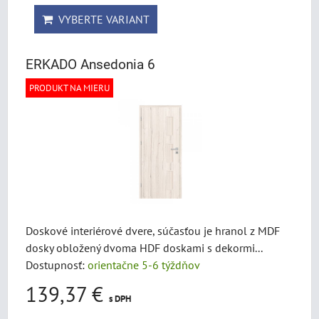
VYBERTE VARIANT
ERKADO Ansedonia 6
PRODUKT NA MIERU
Doskové interiérové dvere, súčasťou je hranol z MDF
dosky obložený dvoma HDF doskami s dekormi...
Dostupnosť:
orientačne 5-6 týždňov
139,37 €
s DPH