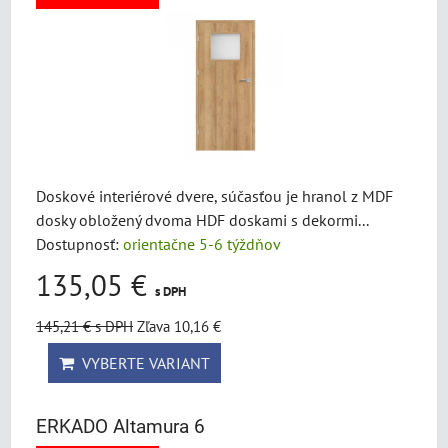
Doskové interiérové dvere, súčasťou je hranol z MDF
dosky obložený dvoma HDF doskami s dekormi...
Dostupnosť:
orientačne 5-6 týždňov
135,05 €
s DPH
145,21 €
s DPH
Zľava 10,16 €
VYBERTE VARIANT
ERKADO Altamura 6