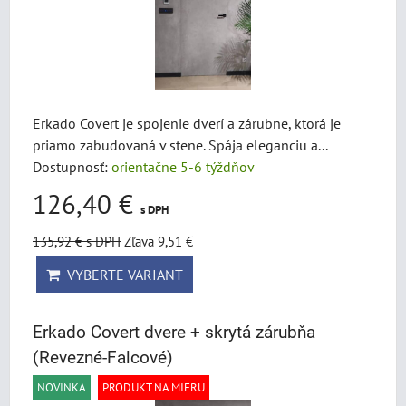
Erkado Covert je spojenie dverí a zárubne, ktorá je
priamo zabudovaná v stene. Spája eleganciu a...
Dostupnosť:
orientačne 5-6 týždňov
126,40 €
s DPH
135,92 €
s DPH
Zľava 9,51 €
VYBERTE VARIANT
Erkado Covert dvere + skrytá zárubňa
(Revezné-Falcové)
NOVINKA
PRODUKT NA MIERU