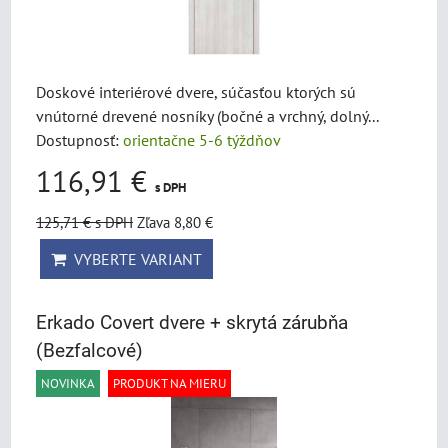
Doskové interiérové dvere, súčasťou ktorých sú
vnútorné drevené nosníky (bočné a vrchný, dolný...
Dostupnosť:
orientačne 5-6 týždňov
116,91 €
s DPH
125,71 €
s DPH
Zľava 8,80 €
VYBERTE VARIANT
Erkado Covert dvere + skrytá zárubňa
(Bezfalcové)
NOVINKA
PRODUKT NA MIERU