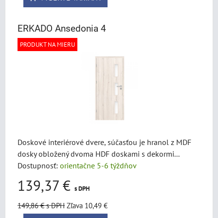
ERKADO Ansedonia 4
PRODUKT NA MIERU
Doskové interiérové dvere, súčasťou je hranol z MDF
dosky obložený dvoma HDF doskami s dekormi...
Dostupnosť:
orientačne 5-6 týždňov
139,37 €
s DPH
149,86 €
s DPH
Zľava 10,49 €