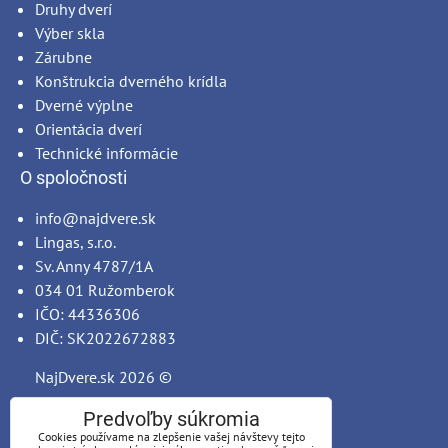
Druhy dverí
Výber skla
Zárubne
Konštrukcia dverného krídla
Dverné výplne
Orientácia dverí
Technické informácie
O spoločnosti
info@najdvere.sk
Lingas, s.r.o.
Sv. Anny 4787/1A
034 01 Ružomberok
IČO: 44336306
DIČ: SK2022672883
NajDvere.sk
2026 ©
Predvoľby súkromia
Cookies používame na zlepšenie vašej návštevy tejto