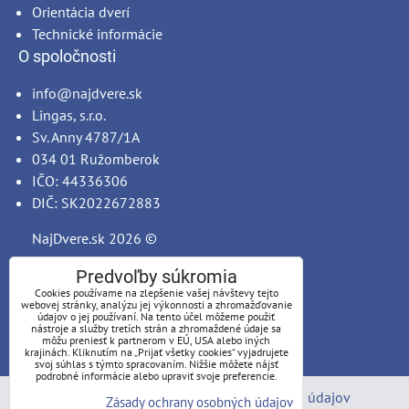
Orientácia dverí
Technické informácie
O spoločnosti
info@najdvere.sk
Lingas, s.r.o.
Sv. Anny 4787/1A
034 01 Ružomberok
IČO: 44336306
DIČ: SK2022672883
NajDvere.sk
2026 ©
Predvoľby súkromia
Cookies používame na zlepšenie vašej návštevy tejto
webovej stránky, analýzu jej výkonnosti a zhromažďovanie
údajov o jej používaní. Na tento účel môžeme použiť
nástroje a služby tretích strán a zhromaždené údaje sa
môžu preniesť k partnerom v EÚ, USA alebo iných
krajinách. Kliknutím na „Prijať všetky cookies“ vyjadrujete
svoj súhlas s týmto spracovaním. Nižšie môžete nájsť
podrobné informácie alebo upraviť svoje preferencie.
Predvoľby súkromia
Zásady ochrany osobných údajov
Zásady ochrany osobných údajov