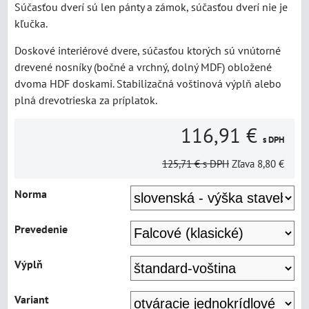
Súčasťou dverí sú len pánty a zámok, súčasťou dverí nie je
kľučka.
Doskové interiérové dvere, súčasťou ktorých sú vnútorné
drevené nosníky (bočné a vrchný, dolný MDF) obložené
dvoma HDF doskami. Stabilizačná voštinová výplň alebo
plná drevotrieska za príplatok.
116,91 €
s DPH
125,71 €
s DPH
Zľava
8,80 €
Norma
Prevedenie
Výplň
Variant