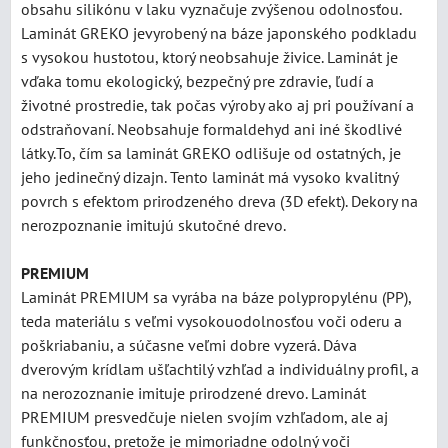
obsahu silikónu v laku vyznačuje zvýšenou odolnosťou.
Laminát GREKO jevyrobený na báze japonského podkladu
s vysokou hustotou, ktorý neobsahuje živice. Laminát je
vďaka tomu ekologický, bezpečný pre zdravie, ľudí a
životné prostredie, tak počas výroby ako aj pri používaní a
odstraňovaní. Neobsahuje formaldehyd ani iné škodlivé
látky.To, čím sa laminát GREKO odlišuje od ostatných, je
jeho jedinečný dizajn. Tento laminát má vysoko kvalitný
povrch s efektom prirodzeného dreva (3D efekt). Dekory na
nerozpoznanie imitujú skutočné drevo.
PREMIUM
Laminát PREMIUM sa vyrába na báze polypropylénu (PP),
teda materiálu s veľmi vysokouodolnosťou voči oderu a
poškriabaniu, a súčasne veľmi dobre vyzerá. Dáva
dverovým krídlam ušľachtilý vzhľad a individuálny profil, a
na nerozoznanie imituje prirodzené drevo. Laminát
PREMIUM presvedčuje nielen svojím vzhľadom, ale aj
funkčnosťou, pretože je mimoriadne odolný voči