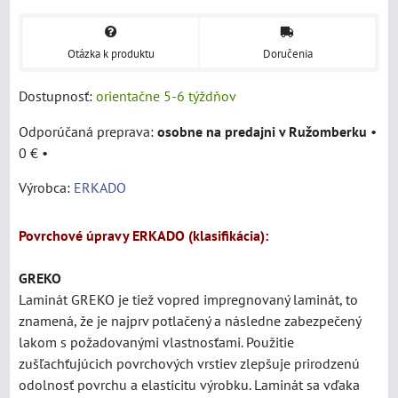
Otázka k produktu
Doručenia
Dostupnosť:
orientačne 5-6 týždňov
osobne na predajni v Ružomberku
•
0 €
•
Výrobca:
ERKADO
Povrchové úpravy ERKADO (klasifikácia):
GREKO
Laminát
GREKO je tiež vopred impregnovaný laminát, to
znamená, že je najprv potlačený a následne zabezpečený
lakom s požadovanými vlastnosťami. Použitie
zušľachťujúcich povrchových vrstiev zlepšuje prirodzenú
odolnosť povrchu a elasticitu výrobku. Laminát sa vďaka