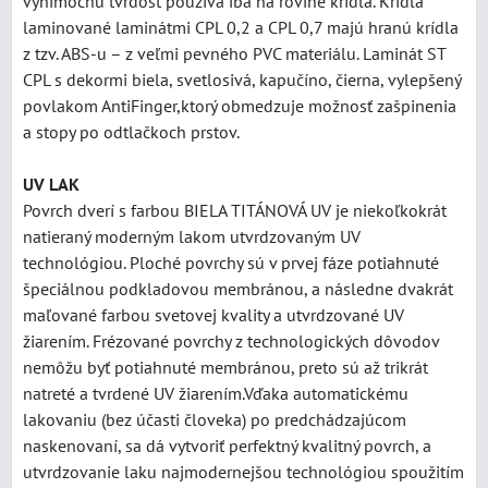
výnimočnú tvrdosť používa iba na rovine krídla. Krídla
laminované laminátmi CPL 0,2 a CPL 0,7 majú hranú krídla
z tzv. ABS-u – z veľmi pevného PVC materiálu. Laminát ST
CPL s dekormi biela, svetlosivá, kapučíno, čierna, vylepšený
povlakom AntiFinger,ktorý obmedzuje možnosť zašpinenia
a stopy po odtlačkoch prstov.
UV LAK
Povrch dverí s farbou BIELA TITÁNOVÁ UV je niekoľkokrát
natieraný moderným lakom utvrdzovaným UV
technológiou. Ploché povrchy sú v prvej fáze potiahnuté
špeciálnou podkladovou membránou, a následne dvakrát
maľované farbou svetovej kvality a utvrdzované UV
žiarením. Frézované povrchy z technologických dôvodov
nemôžu byť potiahnuté membránou, preto sú až trikrát
natreté a tvrdené UV žiarením.Vďaka automatickému
lakovaniu (bez účasti človeka) po predchádzajúcom
naskenovaní, sa dá vytvoriť perfektný kvalitný povrch, a
utvrdzovanie laku najmodernejšou technológiou spoužitím