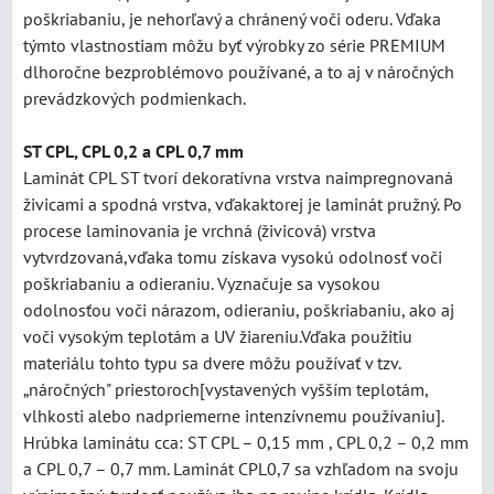
poškriabaniu, je nehorľavý a chránený voči oderu. Vďaka
týmto vlastnostiam môžu byť výrobky zo série PREMIUM
dlhoročne bezproblémovo používané, a to aj v náročných
prevádzkových podmienkach.
ST CPL, CPL 0,2 a CPL 0,7 mm
Laminát CPL ST tvorí dekoratívna vrstva naimpregnovaná
živicami a spodná vrstva, vďakaktorej je laminát pružný. Po
procese laminovania je vrchná (živicová) vrstva
vytvrdzovaná,vďaka tomu získava vysokú odolnosť voči
poškriabaniu a odieraniu. Vyznačuje sa vysokou
odolnosťou voči nárazom, odieraniu, poškriabaniu, ako aj
voči vysokým teplotám a UV žiareniu.Vďaka použitiu
materiálu tohto typu sa dvere môžu používať v tzv.
„náročných" priestoroch[vystavených vyšším teplotám,
vlhkosti alebo nadpriemerne intenzívnemu používaniu].
Hrúbka laminátu cca: ST CPL – 0,15 mm , CPL 0,2 – 0,2 mm
a CPL 0,7 – 0,7 mm. Laminát CPL0,7 sa vzhľadom na svoju