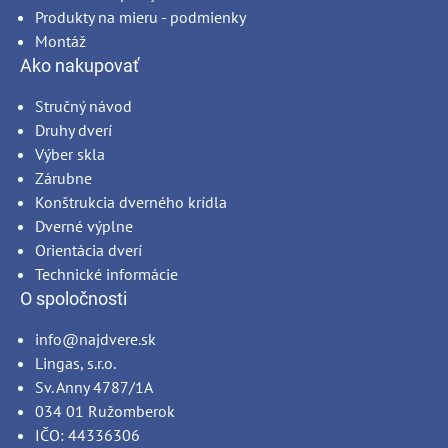
Produkty na mieru - podmienky
Montáž
Ako nakupovať
Stručný návod
Druhy dverí
Výber skla
Zárubne
Konštrukcia dverného krídla
Dverné výplne
Orientácia dverí
Technické informácie
O spoločnosti
info@najdvere.sk
Lingas, s.r.o.
Sv. Anny 4787/1A
034 01 Ružomberok
IČO: 44336306