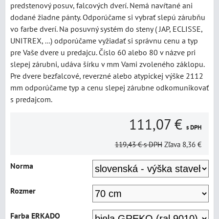
predstenový posuv, falcových dverí. Nemá navŕtané ani
dodané žiadne pánty. Odporúčame si vybrať slepú zárubňu
vo farbe dverí. Na posuvný systém do steny ( JAP, ECLISSE,
UNITREX, ...) odporúčame vyžiadať si správnu cenu a typ
pre Vaše dvere u predajcu. Číslo 60 alebo 80 v názve pri
slepej zárubni, udáva šírku v mm Vami zvoleného záklopu.
Pre dvere bezfalcové, reverzné alebo atypickej výške 2112
mm odporúčame typ a cenu slepej zárubne odkomunikovať
s predajcom.
111,07 €
s DPH
119,43 €
s DPH
Zľava
8,36 €
Norma
Rozmer
Farba ERKADO