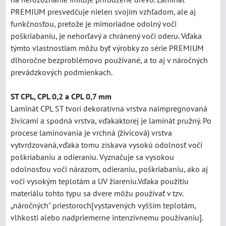
PREMIUM presvedčuje nielen svojím vzhľadom, ale aj
funkčnosťou, pretože je mimoriadne odolný voči
poškriabaniu, je nehorľavý a chránený voči oderu. Vďaka
týmto vlastnostiam môžu byť výrobky zo série PREMIUM
dlhoročne bezproblémovo používané, a to aj v náročných
prevádzkových podmienkach.
ST CPL, CPL 0,2 a CPL 0,7 mm
Laminát CPL ST tvorí dekoratívna vrstva naimpregnovaná
živicami a spodná vrstva, vďakaktorej je laminát pružný. Po
procese laminovania je vrchná (živicová) vrstva
vytvrdzovaná,vďaka tomu získava vysokú odolnosť voči
poškriabaniu a odieraniu. Vyznačuje sa vysokou
odolnosťou voči nárazom, odieraniu, poškriabaniu, ako aj
voči vysokým teplotám a UV žiareniu.Vďaka použitiu
materiálu tohto typu sa dvere môžu používať v tzv.
„náročných" priestoroch[vystavených vyšším teplotám,
vlhkosti alebo nadpriemerne intenzívnemu používaniu].