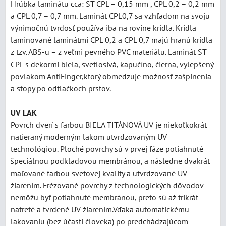
Hrúbka laminátu cca: ST CPL – 0,15 mm , CPL 0,2 – 0,2 mm
a CPL 0,7 – 0,7 mm. Laminát CPL0,7 sa vzhľadom na svoju
výnimočnú tvrdosť používa iba na rovine krídla. Krídla
laminované laminátmi CPL 0,2 a CPL 0,7 majú hranú krídla
z tzv. ABS-u – z veľmi pevného PVC materiálu. Laminát ST
CPL s dekormi biela, svetlosivá, kapučíno, čierna, vylepšený
povlakom AntiFinger,ktorý obmedzuje možnosť zašpinenia
a stopy po odtlačkoch prstov.
UV LAK
Povrch dverí s farbou BIELA TITÁNOVÁ UV je niekoľkokrát
natieraný moderným lakom utvrdzovaným UV
technológiou. Ploché povrchy sú v prvej fáze potiahnuté
špeciálnou podkladovou membránou, a následne dvakrát
maľované farbou svetovej kvality a utvrdzované UV
žiarením. Frézované povrchy z technologických dôvodov
nemôžu byť potiahnuté membránou, preto sú až trikrát
natreté a tvrdené UV žiarením.Vďaka automatickému
lakovaniu (bez účasti človeka) po predchádzajúcom