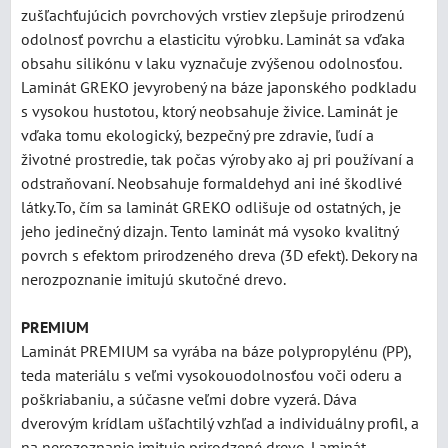
zušľachťujúcich povrchových vrstiev zlepšuje prirodzenú
odolnosť povrchu a elasticitu výrobku. Laminát sa vďaka
obsahu silikónu v laku vyznačuje zvýšenou odolnosťou.
Laminát GREKO jevyrobený na báze japonského podkladu
s vysokou hustotou, ktorý neobsahuje živice. Laminát je
vďaka tomu ekologický, bezpečný pre zdravie, ľudí a
životné prostredie, tak počas výroby ako aj pri používaní a
odstraňovaní. Neobsahuje formaldehyd ani iné škodlivé
látky.To, čím sa laminát GREKO odlišuje od ostatných, je
jeho jedinečný dizajn. Tento laminát má vysoko kvalitný
povrch s efektom prirodzeného dreva (3D efekt). Dekory na
nerozpoznanie imitujú skutočné drevo.
PREMIUM
Laminát PREMIUM sa vyrába na báze polypropylénu (PP),
teda materiálu s veľmi vysokouodolnosťou voči oderu a
poškriabaniu, a súčasne veľmi dobre vyzerá. Dáva
dverovým krídlam ušľachtilý vzhľad a individuálny profil, a
na nerozoznanie imituje prirodzené drevo. Laminát