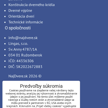
Konštrukcia dverného krídla
Dverné výplne
Orientácia dverí
Technické informácie
O spoločnosti
info@najdvere.sk
Lingas, s.r.o.
Sv. Anny 4787/1A
034 01 Ružomberok
IČO: 44336306
DIČ: SK2022672883
NajDvere.sk
2026 ©
Predvoľby súkromia
Cookies používame na zlepšenie vašej návštevy tejto
webovej stránky, analýzu jej výkonnosti a zhromažďovanie
údajov o jej používaní. Na tento účel môžeme použiť
nástroje a služby tretích strán a zhromaždené údaje sa
môžu preniesť k partnerom v EÚ, USA alebo iných
krajinách. Kliknutím na „Prijať všetky cookies“ vyjadrujete