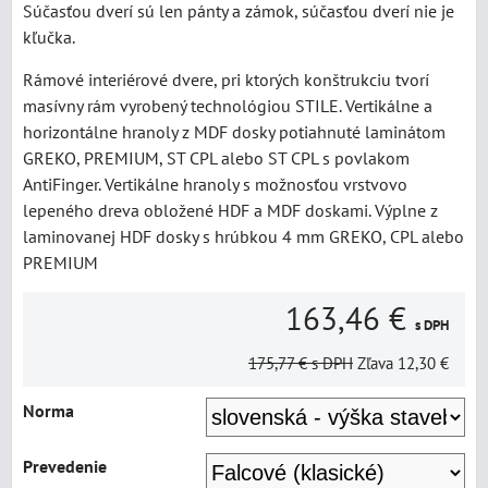
Súčasťou dverí sú len pánty a zámok, súčasťou dverí nie je
kľučka.
Rámové interiérové dvere, pri ktorých konštrukciu tvorí
masívny rám vyrobený technológiou STILE. Vertikálne a
horizontálne hranoly z MDF dosky potiahnuté laminátom
GREKO, PREMIUM, ST CPL alebo ST CPL s povlakom
AntiFinger. Vertikálne hranoly s možnosťou vrstvovo
lepeného dreva obložené HDF a MDF doskami. Výplne z
laminovanej HDF dosky s hrúbkou 4 mm GREKO, CPL alebo
PREMIUM
163,46 €
s DPH
175,77 €
s DPH
Zľava
12,30 €
Norma
Prevedenie