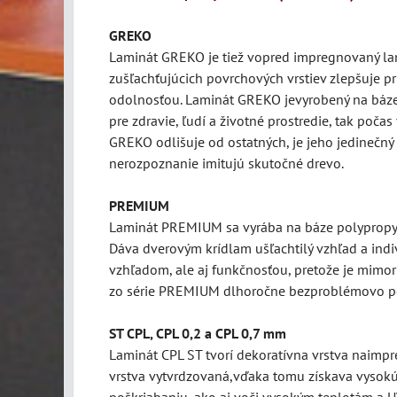
GREKO
Laminát
GREKO je tiež vopred impregnovaný lam
zušľachťujúcich povrchových vrstiev zlepšuje p
odolnosťou. Laminát GREKO jevyrobený na báze 
pre zdravie, ľudí a životné prostredie, tak poča
GREKO odlišuje od ostatných, je jeho jedinečný 
nerozpoznanie imitujú skutočné drevo.
PREMIUM
Laminát PREMIUM sa vyrába na báze polypropylé
Dáva dverovým krídlam ušľachtilý vzhľad a indi
vzhľadom, ale aj funkčnosťou, pretože je mimor
zo série PREMIUM dlhoročne bezproblémovo po
ST CPL, CPL 0,2 a CPL 0,7 mm
Laminát CPL ST tvorí dekoratívna vrstva naimpre
vrstva vytvrdzovaná,vďaka tomu získava vysokú
poškriabaniu, ako aj voči vysokým teplotám a UV