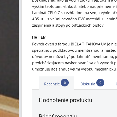
vyšším teplotám, vlhkosti alebo nadpriemerne 
Laminát CPL0,7 sa vzhľadom na svoju výnimočnú 
ABS-u – z veľmi pevného PVC materiálu. Laminát
zašpinenia a stopy po odtlačkoch prstov.
UV LAK
Povrch dverí s farbou BIELA TITÁNOVÁ UV je ni
špeciálnou podkladovou membránou, a následne
dôvodov nemôžu byť potiahnuté membránou, pret
predchádzajúcom naskenovaní, sa dá vytvoriť pe
umožňuje dosiahnuť veľmi vysokú mechanickú 
0
0
Recenzie
Diskusia
Hodnotenie produktu
Pridať recenziu