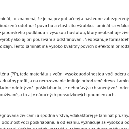
inát, to znamená, že je najprv potlačený a následne zabezpečený
rirodzenú odolnosť povrchu a elasticitu výrobku. Laminát sa vďak
japonského podkladu s vysokou hustotou, ktorý neobsahuje živic
s výroby ako aj pri používaní a odstraňovaní. Neobsahuje formaldeh
dizajn. Tento laminát má vysoko kvalitný povrch s efektom prirod
nu (PP), teda materiálu s veľmi vysokouodolnosťou voči oderu a 
viduálny profil, a na nerozoznanie imituje prirodzené drevo. Lam
iadne odolný voči poškriabaniu, je nehorľavý a chránený voči ode
užívané, a to aj v náročných prevádzkových podmienkach.
gnovaná živicami a spodná vrstva, vďakaktorej je laminát pružný.
 odolnosť voči poškriabaniu a odieraniu. Vyznačuje sa vysokou od
 žiareniu.Vďaka použitiu materiálu tohto typu sa dvere môžu použ