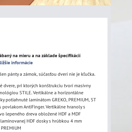
ábaný na mieru a na základe špecifikácií
ližšie informácie
len pánty a zámok, súčasťou dverí nie je kľučka.
 dvere, pri ktorých konštrukciu tvorí masívny
nológiou STILE. Vertikálne a horizontálne
sky potiahnuté laminátom GREKO, PREMIUM, ST
 povlakom AntiFinger. Vertikálne hranoly s
vo lepeného dreva obložené HDF a MDF
z laminovanej HDF dosky s hrúbkou 4 mm
o PREMIUM