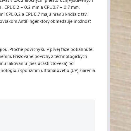
 , CPL 0,2 – 0,2 mm a CPL 0,7 – 0,7 mm.
 CPL 0,2 a CPL 0,7 majú hranú krídla z tzv.
ý povlakom AntiFinger,ktorý obmedzuje možnosť
ou. Ploché povrchy sú v prvej fáze potiahnuté
rením. Frézované povrchy z technologických
mu lakovaniu (bez účasti človeka) po
nológiou spoužitím ultrafialového (UV) žiarenia