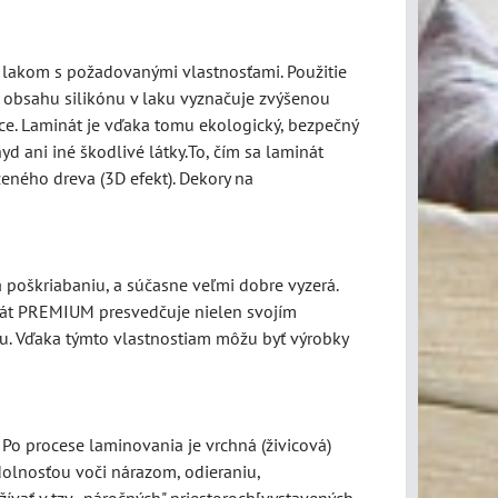
 lakom s požadovanými vlastnosťami. Použitie
a obsahu silikónu v laku vyznačuje zvýšenou
e. Laminát je vďaka tomu ekologický, bezpečný
yd ani iné škodlivé látky.To, čím sa laminát
zeného dreva (3D efekt). Dekory na
poškriabaniu, a súčasne veľmi dobre vyzerá.
inát PREMIUM presvedčuje nielen svojím
ru. Vďaka týmto vlastnostiam môžu byť výrobky
 Po procese laminovania je vrchná (živicová)
olnosťou voči nárazom, odieraniu,
ívať v tzv. „náročných" priestoroch[vystavených