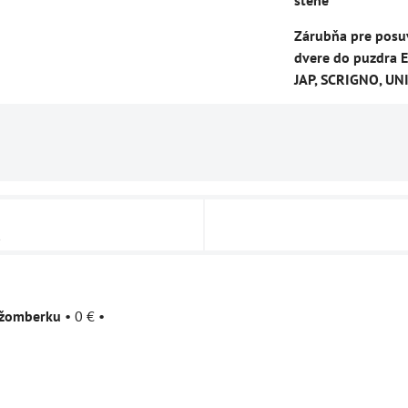
stene
Zárubňa pre posu
dvere do puzdra E
JAP, SCRIGNO, UN
u
užomberku
•
0 €
•