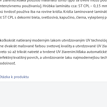
intenzívnemu používaniu]. Hrúbka laminátu cca: ST CPL – 0,15 mm
tvrdosť používa iba na rovine krídla. Krídla laminované laminátmi
 ST CPL s dekormi biela, svetlosivá, kapučíno, čierna, vylepšen
ekoľkokrát natieraný moderným lakom utvrdzovaným UV technológi
 dvakrát maľované farbou svetovej kvality a utvrdzované UV žia
o sú až trikrát natreté a tvrdené UV žiarením.Vďaka automatické
rfektný kvalitný povrch, a utvrdzovanie laku najmodernejšou tech
odolnosť.
Otázka k produktu