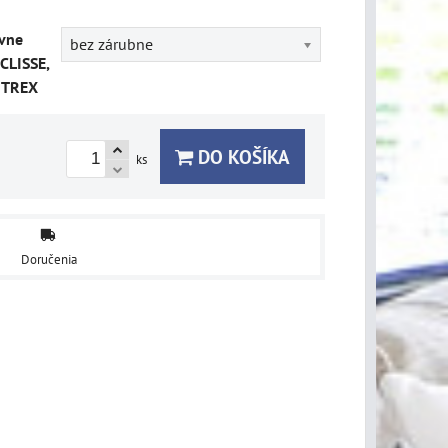
vne
bez zárubne
CLISSE,
ITREX
DO KOŠÍKA
ks
Doručenia