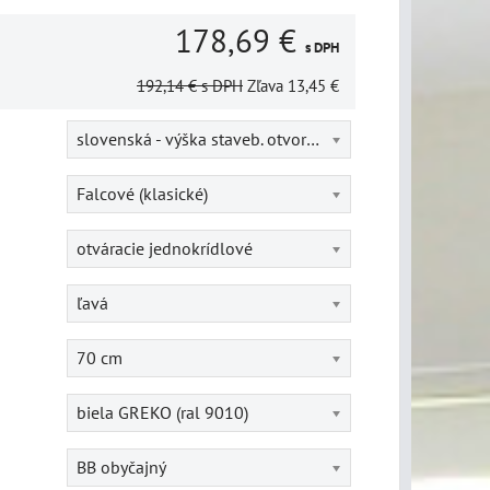
178,69 €
s DPH
192,14 €
s DPH
Zľava
13,45 €
slovenská - výška staveb. otvoru = 202 cm
Falcové (klasické)
otváracie jednokrídlové
ľavá
70 cm
biela GREKO (ral 9010)
BB obyčajný