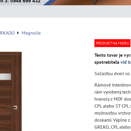
ERKADO
Magnolia
PRODUKT NA MIERU
Tento tovar je vyr
spotrebiteľa
viď b
Súčasťou dverí sú 
Rámové interiérové
rám vyrobený tech
hranoly z MDF do
CPL alebo ST CPL s
možnosťou vrstvo
doskami. Výplne 
GREKO, CPL aleb