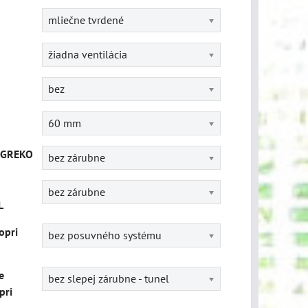
mliečne tvrdené
žiadna ventilácia
bez
60 mm
 GREKO
bez zárubne
bez zárubne
L
opri
bez posuvného systému
e
bez slepej zárubne - tunel
pri