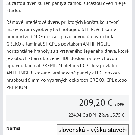
Súčasťou dverí sú len pánty a zámok, súčasťou dverí nie je
kľučka.
Rámové interiérové dvere, pri ktorých konštrukciu tvorí
masívny rám vyrobený technológiou STILE. Vertikálne
hranoly tvorí MDF doska s povrchovou úpravou fólia
GREKO a laminát ST CPL s povlakom ANTIFINGER,
horizontálne hranoly sú z vrstveného lepeného dreva, ktoré
je z oboch strán obložené HDF doskami s povrchovou
úpravou laminát PREMIUM alebo ST CPL bez povlaku
ANTIFINGER. zrezané laminované panely z HDF dosky s
hrúbkou 16 mm vo vybraných dekoroch GREKO, CPL alebo
PREMIUM
209,20 €
s DPH
224,94 €
s DPH
Zľava
15,75 €
Norma