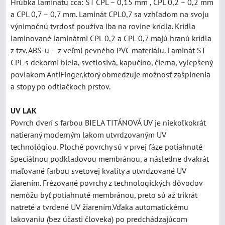
Hrúbka laminátu cca: ST CPL – 0,15 mm , CPL 0,2 – 0,2 mm
a CPL 0,7 – 0,7 mm. Laminát CPL0,7 sa vzhľadom na svoju
výnimočnú tvrdosť používa iba na rovine krídla. Krídla
laminované laminátmi CPL 0,2 a CPL 0,7 majú hranú krídla
z tzv. ABS-u – z veľmi pevného PVC materiálu. Laminát ST
CPL s dekormi biela, svetlosivá, kapučíno, čierna, vylepšený
povlakom AntiFinger,ktorý obmedzuje možnosť zašpinenia
a stopy po odtlačkoch prstov.
UV LAK
Povrch dverí s farbou BIELA TITÁNOVÁ UV je niekoľkokrát
natieraný moderným lakom utvrdzovaným UV
technológiou. Ploché povrchy sú v prvej fáze potiahnuté
špeciálnou podkladovou membránou, a následne dvakrát
maľované farbou svetovej kvality a utvrdzované UV
žiarením. Frézované povrchy z technologických dôvodov
nemôžu byť potiahnuté membránou, preto sú až trikrát
natreté a tvrdené UV žiarením.Vďaka automatickému
lakovaniu (bez účasti človeka) po predchádzajúcom