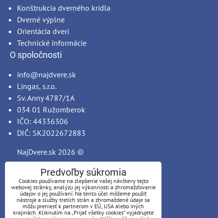
Konštrukcia dverného krídla
Dverné výplne
Orientácia dverí
Technické informácie
O spoločnosti
info@najdvere.sk
Lingas, s.r.o.
Sv. Anny 4787/1A
034 01 Ružomberok
IČO: 44336306
DIČ: SK2022672883
NajDvere.sk
2026 ©
Predvoľby súkromia
Cookies používame na zlepšenie vašej návštevy tejto
webovej stránky, analýzu jej výkonnosti a zhromažďovanie
údajov o jej používaní. Na tento účel môžeme použiť
nástroje a služby tretích strán a zhromaždené údaje sa
môžu preniesť k partnerom v EÚ, USA alebo iných
krajinách. Kliknutím na „Prijať všetky cookies“ vyjadrujete