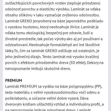
zušľachťujúcich povrchových vrstiev zlepšuje prirodzenú
odolnosť povrchu a elasticitu výrobku. Laminát sa vďaka
obsahu silikónu v laku vyznačuje zvýšenou odolnosťou.
Laminát GREKO jevyrobený na báze japonského podkladu
s vysokou hustotou, ktorý neobsahuje živice. Laminát je
vďaka tomu ekologický, bezpečný pre zdravie, ľudí a
životné prostredie, tak počas výroby ako aj pri používaní a
odstraňovaní. Neobsahuje formaldehyd ani iné škodlivé
látky.To, čím sa laminát GREKO odlišuje od ostatných, je
jeho jedinečný dizajn. Tento laminát má vysoko kvalitný
povrch s efektom prirodzeného dreva (3D efekt). Dekory na
nerozpoznanie imitujú skutočné drevo.
PREMIUM
Laminát PREMIUM sa vyrába na báze polypropylénu (PP),
teda materiálu s veľmi vysokouodolnosťou voči oderu a
poškriabaniu, a súčasne veľmi dobre vyzerá. Dáva
dverovým krídlam ušľachtilý vzhľad a individuálny profil, a
na nerozoznanie imituje prirodzené drevo. Laminát