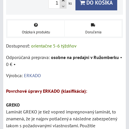
DO KOŠÍKA
ks
Otázka k produktu
Doručenia
Dostupnosť:
orientačne 5-6 týždňov
osobne na predajni v Ružomberku
•
0 €
•
Výrobca:
ERKADO
Povrchové úpravy ERKADO (klasifikácia):
GREKO
Laminát
GREKO je tiež vopred impregnovaný laminát, to
znamená, že je najprv potlačený a následne zabezpečený
lakom s požadovanými vlastnosťami. Použitie