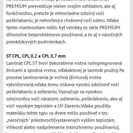
PREMIUM presvedčuje nielen svojím vzhľadom, ale aj
funkčnosťou, pretože je mimoriadne odolný voči
poškriabaniu, je nehorľavý a chránený voči oderu. Vďaka
týmto vlastnostiam môžu byť výrobky zo série PREMIUM
dlhoročne bezproblémovo používané, a to aj v náročných
prevádzkových podmienkach.
ST CPL, CPL 0,2 a CPL 0,7 mm
Laminát CPL ST tvorí dekoratívna vrstva naimpregnovaná
živicami a spodná vrstva, vďakaktorej je laminát pružný. Po
procese laminovania je vrchná (živicová) vrstva
vytvrdzovaná,vďaka tomu získava vysokú odolnosť voči
poškriabaniu a odieraniu. Vyznačuje sa vysokou
odolnosťou voči nárazom, odieraniu, poškriabaniu, ako aj
voči vysokým teplotám a UV žiareniu.Vďaka použitiu
materiálu tohto typu sa dvere môžu používať v tzv.
„náročných" priestoroch[vystavených vyšším teplotám,
vlhkosti alebo nadpriemerne intenzívnemu používaniu].