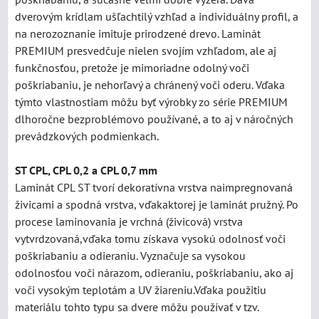
dverovým krídlam ušľachtilý vzhľad a individuálny profil, a
na nerozoznanie imituje prirodzené drevo. Laminát
PREMIUM presvedčuje nielen svojím vzhľadom, ale aj
funkčnosťou, pretože je mimoriadne odolný voči
poškriabaniu, je nehorľavý a chránený voči oderu. Vďaka
týmto vlastnostiam môžu byť výrobky zo série PREMIUM
dlhoročne bezproblémovo používané, a to aj v náročných
prevádzkových podmienkach.
ST CPL, CPL 0,2 a CPL 0,7 mm
Laminát CPL ST tvorí dekoratívna vrstva naimpregnovaná
živicami a spodná vrstva, vďakaktorej je laminát pružný. Po
procese laminovania je vrchná (živicová) vrstva
vytvrdzovaná,vďaka tomu získava vysokú odolnosť voči
poškriabaniu a odieraniu. Vyznačuje sa vysokou
odolnosťou voči nárazom, odieraniu, poškriabaniu, ako aj
voči vysokým teplotám a UV žiareniu.Vďaka použitiu
materiálu tohto typu sa dvere môžu používať v tzv.