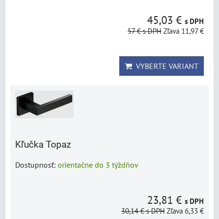
45,03 €
s DPH
57 €
s DPH
Zľava 11,97 €
VYBERTE VARIANT
Kľučka Topaz
Dostupnosť:
orientačne do 3 týždňov
23,81 €
s DPH
30,14 €
s DPH
Zľava 6,33 €