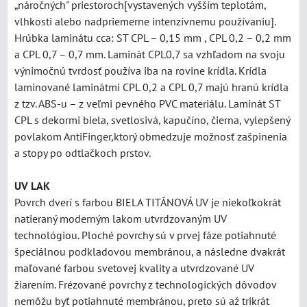
„náročných" priestoroch[vystavených vyšším teplotám,
vlhkosti alebo nadpriemerne intenzívnemu používaniu].
Hrúbka laminátu cca: ST CPL – 0,15 mm , CPL 0,2 – 0,2 mm
a CPL 0,7 – 0,7 mm. Laminát CPL0,7 sa vzhľadom na svoju
výnimočnú tvrdosť používa iba na rovine krídla. Krídla
laminované laminátmi CPL 0,2 a CPL 0,7 majú hranú krídla
z tzv. ABS-u – z veľmi pevného PVC materiálu. Laminát ST
CPL s dekormi biela, svetlosivá, kapučíno, čierna, vylepšený
povlakom AntiFinger,ktorý obmedzuje možnosť zašpinenia
a stopy po odtlačkoch prstov.
UV LAK
Povrch dverí s farbou BIELA TITÁNOVÁ UV je niekoľkokrát
natieraný moderným lakom utvrdzovaným UV
technológiou. Ploché povrchy sú v prvej fáze potiahnuté
špeciálnou podkladovou membránou, a následne dvakrát
maľované farbou svetovej kvality a utvrdzované UV
žiarením. Frézované povrchy z technologických dôvodov
nemôžu byť potiahnuté membránou, preto sú až trikrát