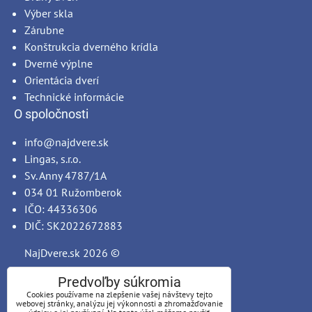
Výber skla
Zárubne
Konštrukcia dverného krídla
Dverné výplne
Orientácia dverí
Technické informácie
O spoločnosti
info@najdvere.sk
Lingas, s.r.o.
Sv. Anny 4787/1A
034 01 Ružomberok
IČO: 44336306
DIČ: SK2022672883
NajDvere.sk
2026 ©
Predvoľby súkromia
Cookies používame na zlepšenie vašej návštevy tejto
webovej stránky, analýzu jej výkonnosti a zhromažďovanie