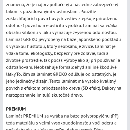
znamená, že je najprv potlačený a následne zabezpečený
lakom s požadovanými vlastnosťami. Použitie
zušľachťujúcich povrchových vrstiev zlepšuje prirodzenú
odolnosť povrchu a elasticitu výrobku. Laminát sa vďaka
obsahu silikónu v laku vyznačuje zvýšenou odolnosťou.
Laminát GREKO jevyrobený na báze japonského podkladu
s vysokou hustotou, ktorý neobsahuje živice. Laminát je
vďaka tomu ekologický, bezpečný pre zdravie, ľudí a
životné prostredie, tak počas výroby ako aj pri používaní a
odstraňovaní. Neobsahuje formaldehyd ani iné škodlivé
látky.To, čím sa laminát GREKO odlišuje od ostatných, je
jeho jedinečný dizajn. Tento laminát má vysoko kvalitný
povrch s efektom prirodzeného dreva (3D efekt). Dekory na
nerozpoznanie imitujú skutočné drevo.
PREMIUM
Laminát PREMIUM sa vyrába na báze polypropylénu (PP),
teda materiálu s veľmi vysokouodolnosťou voči oderu a
poškriabaniu, a súčasne veľmi dobre vyzerá. Dáva