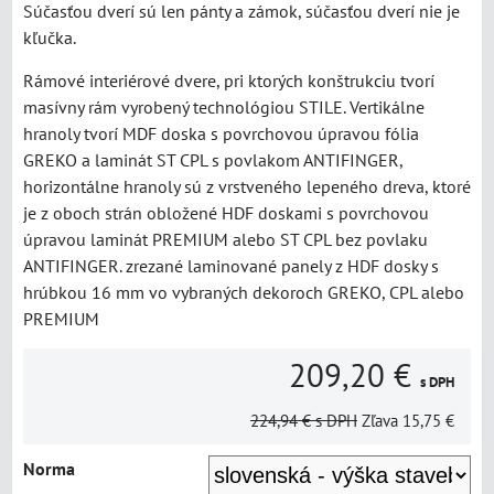
Súčasťou dverí sú len pánty a zámok, súčasťou dverí nie je
kľučka.
Rámové interiérové dvere, pri ktorých konštrukciu tvorí
masívny rám vyrobený technológiou STILE. Vertikálne
hranoly tvorí MDF doska s povrchovou úpravou fólia
GREKO a laminát ST CPL s povlakom ANTIFINGER,
horizontálne hranoly sú z vrstveného lepeného dreva, ktoré
je z oboch strán obložené HDF doskami s povrchovou
úpravou laminát PREMIUM alebo ST CPL bez povlaku
ANTIFINGER. zrezané laminované panely z HDF dosky s
hrúbkou 16 mm vo vybraných dekoroch GREKO, CPL alebo
PREMIUM
209,20 €
s DPH
224,94 €
s DPH
Zľava
15,75 €
Norma