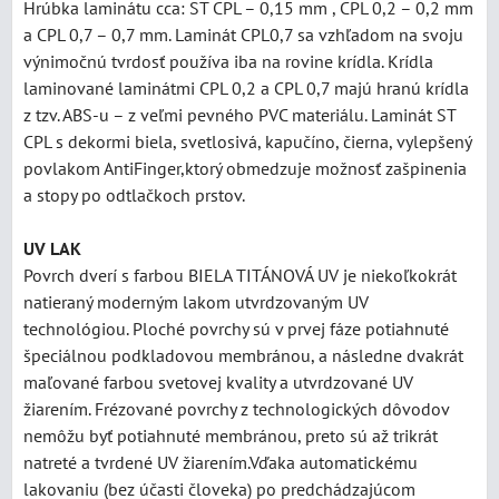
Hrúbka laminátu cca: ST CPL – 0,15 mm , CPL 0,2 – 0,2 mm
a CPL 0,7 – 0,7 mm. Laminát CPL0,7 sa vzhľadom na svoju
výnimočnú tvrdosť používa iba na rovine krídla. Krídla
laminované laminátmi CPL 0,2 a CPL 0,7 majú hranú krídla
z tzv. ABS-u – z veľmi pevného PVC materiálu. Laminát ST
CPL s dekormi biela, svetlosivá, kapučíno, čierna, vylepšený
povlakom AntiFinger,ktorý obmedzuje možnosť zašpinenia
a stopy po odtlačkoch prstov.
UV LAK
Povrch dverí s farbou BIELA TITÁNOVÁ UV je niekoľkokrát
natieraný moderným lakom utvrdzovaným UV
technológiou. Ploché povrchy sú v prvej fáze potiahnuté
špeciálnou podkladovou membránou, a následne dvakrát
maľované farbou svetovej kvality a utvrdzované UV
žiarením. Frézované povrchy z technologických dôvodov
nemôžu byť potiahnuté membránou, preto sú až trikrát
natreté a tvrdené UV žiarením.Vďaka automatickému
lakovaniu (bez účasti človeka) po predchádzajúcom