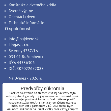
Konštrukcia dverného krídla
Dverné výplne
Orientácia dverí
Technické informácie
O spoločnosti
info@najdvere.sk
Lingas, s.r.o.
Sv. Anny 4787/1A
034 01 Ružomberok
IČO: 44336306
DIČ: SK2022672883
NajDvere.sk
2026 ©
Predvoľby súkromia
Cookies používame na zlepšenie vašej návštevy tejto
webovej stránky, analýzu jej výkonnosti a zhromažďovanie
údajov o jej používaní. Na tento účel môžeme použiť
nástroje a služby tretích strán a zhromaždené údaje sa
môžu preniesť k partnerom v EÚ, USA alebo iných
krajinách. Kliknutím na „Prijať všetky cookies“ vyjadrujete