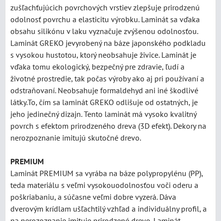
zušľachťujúcich povrchových vrstiev zlepšuje prirodzenú
odolnosť povrchu a elasticitu výrobku. Laminát sa vďaka
obsahu silikónu v laku vyznačuje zvýšenou odolnosťou.
Laminát GREKO jevyrobený na báze japonského podkladu
s vysokou hustotou, ktorý neobsahuje živice. Laminát je
vďaka tomu ekologický, bezpečný pre zdravie, ľudí a
životné prostredie, tak počas výroby ako aj pri používaní a
odstraňovaní. Neobsahuje formaldehyd ani iné škodlivé
látky.To, čím sa laminát GREKO odlišuje od ostatných, je
jeho jedinečný dizajn. Tento laminát má vysoko kvalitný
povrch s efektom prirodzeného dreva (3D efekt). Dekory na
nerozpoznanie imitujú skutočné drevo.
PREMIUM
Laminát PREMIUM sa vyrába na báze polypropylénu (PP),
teda materiálu s veľmi vysokouodolnosťou voči oderu a
poškriabaniu, a súčasne veľmi dobre vyzerá. Dáva
dverovým krídlam ušľachtilý vzhľad a individuálny profil, a
na nerozoznanie imituje prirodzené drevo. Laminát