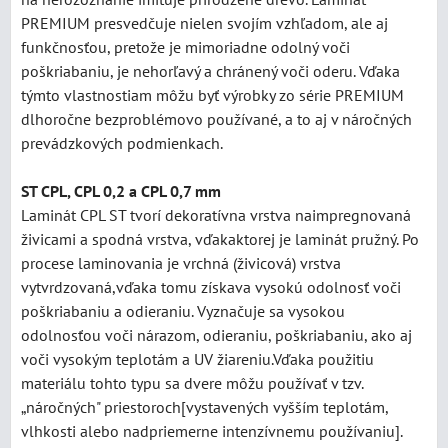
PREMIUM presvedčuje nielen svojím vzhľadom, ale aj
funkčnosťou, pretože je mimoriadne odolný voči
poškriabaniu, je nehorľavý a chránený voči oderu. Vďaka
týmto vlastnostiam môžu byť výrobky zo série PREMIUM
dlhoročne bezproblémovo používané, a to aj v náročných
prevádzkových podmienkach.
ST CPL, CPL 0,2 a CPL 0,7 mm
Laminát CPL ST tvorí dekoratívna vrstva naimpregnovaná
živicami a spodná vrstva, vďakaktorej je laminát pružný. Po
procese laminovania je vrchná (živicová) vrstva
vytvrdzovaná,vďaka tomu získava vysokú odolnosť voči
poškriabaniu a odieraniu. Vyznačuje sa vysokou
odolnosťou voči nárazom, odieraniu, poškriabaniu, ako aj
voči vysokým teplotám a UV žiareniu.Vďaka použitiu
materiálu tohto typu sa dvere môžu používať v tzv.
„náročných" priestoroch[vystavených vyšším teplotám,
vlhkosti alebo nadpriemerne intenzívnemu používaniu].