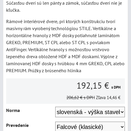
Súčasťou dverí sú len pánty a zámok, súčasťou dverí nie je
kľučka.
Rámové interiérové dvere, pri ktorých konštrukciu tvorí
masívny rám vyrobený technológiou STILE. Vertikálne a
horizontálne hranoly z MDF dosky potiahnuté laminátom
GREKO, PREMIUM, ST CPL alebo ST CPL s povlakom
AntiFinger. Vertikálne hranoly s možnosťou vrstvovo
lepeného dreva obložené HDF a MDF doskami. Výplne z
laminovanej HDF dosky s hrúbkou 4 mm GREKO, CPL alebo
PREMIUM. Prúžky z brúseného hliníka
192,15 €
s DPH
206,62 €
s DPH
Zľava
14,46 €
Norma
Prevedenie