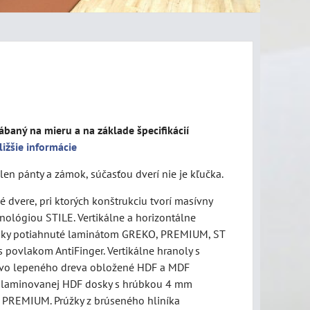
ábaný na mieru a na základe špecifikácií
ližšie informácie
len pánty a zámok, súčasťou dverí nie je kľučka.
 dvere, pri ktorých konštrukciu tvorí masívny
nológiou STILE. Vertikálne a horizontálne
sky potiahnuté laminátom GREKO, PREMIUM, ST
 povlakom AntiFinger. Vertikálne hranoly s
vo lepeného dreva obložené HDF a MDF
z laminovanej HDF dosky s hrúbkou 4 mm
 PREMIUM. Prúžky z brúseného hliníka