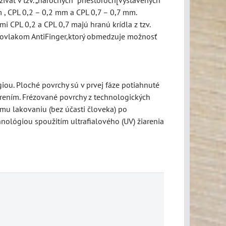
 , CPL 0,2 – 0,2 mm a CPL 0,7 – 0,7 mm.
 CPL 0,2 a CPL 0,7 majú hranú krídla z tzv.
ý povlakom AntiFinger,ktorý obmedzuje možnosť
ou. Ploché povrchy sú v prvej fáze potiahnuté
rením. Frézované povrchy z technologických
mu lakovaniu (bez účasti človeka) po
nológiou spoužitím ultrafialového (UV) žiarenia