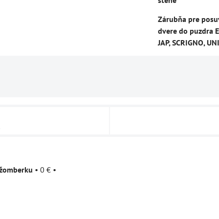
stene
Zárubňa pre posu
dvere do puzdra E
JAP, SCRIGNO, UN
u
užomberku
•
0 €
•