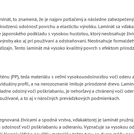
inát, to znamená, že je najprv potlačený a následne zabezpečený
rirodzenú odolnosť povrchu a elasticitu výrobku. Laminát sa vďak
japonského podkladu s vysokou hustotou, ktorý neobsahuje živic
s výroby ako aj pri používaní a odstraňovaní. Neobsahuje formaldeh
dizajn. Tento laminát má vysoko kvalitný povrch s efektom prirod
nu (PP), teda materiálu s veľmi vysokouodolnosťou voči oderu a 
viduálny profil, a na nerozoznanie imituje prirodzené drevo. Lam
iadne odolný voči poškriabaniu, je nehorľavý a chránený voči ode
užívané, a to aj v náročných prevádzkových podmienkach.
gnovaná živicami a spodná vrstva, vďakaktorej je laminát pružný.
 odolnosť voči poškriabaniu a odieraniu. Vyznačuje sa vysokou od
 žiareniu.Vďaka použitiu materiálu tohto typu sa dvere môžu použ