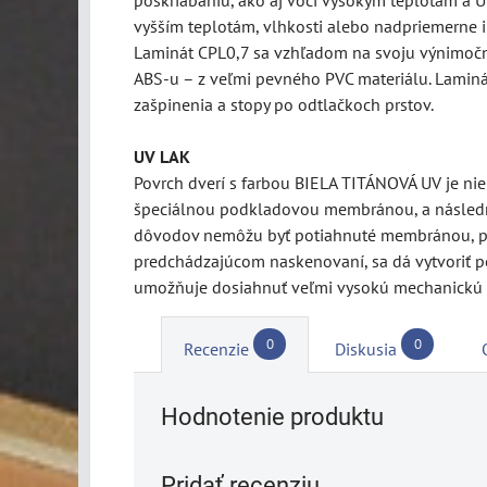
vyšším teplotám, vlhkosti alebo nadpriemerne 
Laminát CPL0,7 sa vzhľadom na svoju výnimočnú 
ABS-u – z veľmi pevného PVC materiálu. Laminát
zašpinenia a stopy po odtlačkoch prstov.
UV LAK
Povrch dverí s farbou BIELA TITÁNOVÁ UV je ni
špeciálnou podkladovou membránou, a následne
dôvodov nemôžu byť potiahnuté membránou, pret
predchádzajúcom naskenovaní, sa dá vytvoriť pe
umožňuje dosiahnuť veľmi vysokú mechanickú 
0
0
Recenzie
Diskusia
Hodnotenie produktu
Pridať recenziu