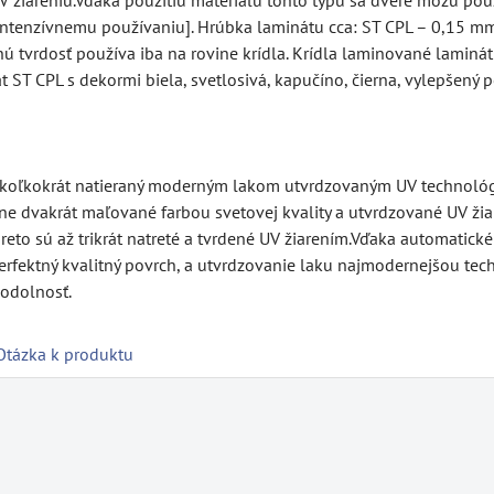
intenzívnemu používaniu]. Hrúbka laminátu cca: ST CPL – 0,15 mm
tvrdosť používa iba na rovine krídla. Krídla laminované laminátmi
 ST CPL s dekormi biela, svetlosivá, kapučíno, čierna, vylepšen
ekoľkokrát natieraný moderným lakom utvrdzovaným UV technológi
 dvakrát maľované farbou svetovej kvality a utvrdzované UV žia
o sú až trikrát natreté a tvrdené UV žiarením.Vďaka automatické
rfektný kvalitný povrch, a utvrdzovanie laku najmodernejšou tech
odolnosť.
Otázka k produktu