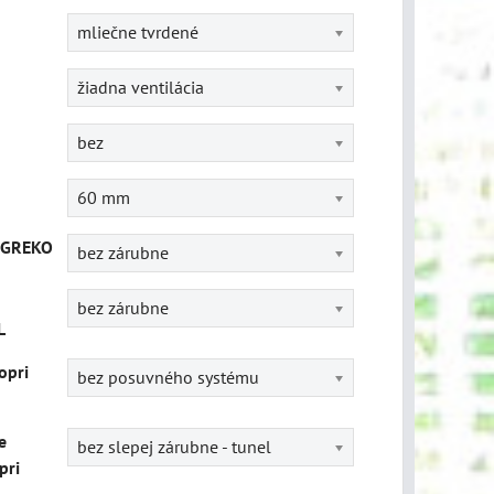
mliečne tvrdené
žiadna ventilácia
bez
60 mm
 GREKO
bez zárubne
bez zárubne
L
opri
bez posuvného systému
e
bez slepej zárubne - tunel
pri