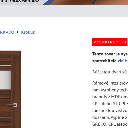
ERKADO
Krokus
PRODUKT NA MIERU
Tento tovar je vyr
spotrebiteľa
viď b
Súčasťou dverí sú 
Rámové interiérové
rám vyrobený tech
hranoly z MDF do
CPL alebo ST CPL s
možnosťou vrstvo
doskami. Výplne 
GREKO, CPL alebo