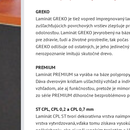
GREKO
Laminát
GREKO je tiež vopred impregnovaný lam
zušľachťujúcich povrchových vrstiev zlepšuje p
odolnosťou. Laminát GREKO jevyrobený na báze 
pre zdravie, ľudí a životné prostredie, tak poča
GREKO odlišuje od ostatných, je jeho jedinečný 
nerozpoznanie imitujú skutočné drevo.
PREMIUM
Laminát PREMIUM sa vyrába na báze polypropylé
Dáva dverovým krídlam ušľachtilý vzhľad a indi
vzhľadom, ale aj funkčnosťou, pretože je mimor
zo série PREMIUM dlhoročne bezproblémovo po
ST CPL, CPL 0,2 a CPL 0,7 mm
Laminát CPL ST tvorí dekoratívna vrstva naimpre
vrstva vytvrdzovaná,vďaka tomu získava vysokú
poškriabaniu, ako aj voči vysokým teplotám a UV