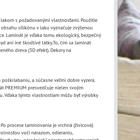
 lakom s požadovanými vlastnosťami. Použitie
a obsahu silikónu v laku vyznačuje zvýšenou
e. Laminát je vďaka tomu ekologický, bezpečný
yd ani iné škodlivé látky.To, čím sa laminát
zeného dreva (3D efekt). Dekory na
poškriabaniu, a súčasne veľmi dobre vyzerá.
inát PREMIUM presvedčuje nielen svojím
ru. Vďaka týmto vlastnostiam môžu byť výrobky
 Po procese laminovania je vrchná (živicová)
olnosťou voči nárazom, odieraniu,
ívať v tzv. „náročných" priestoroch[vystavených