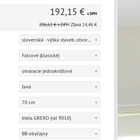
192,15 €
s DPH
206,62 €
s DPH
Zľava
14,46 €
slovenská - výška staveb. otvoru = 202 cm
Falcové (klasické)
otváracie jednokrídlové
ľavá
70 cm
biela GREKO (ral 9010)
BB obyčajný