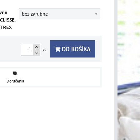
vne
bez zárubne
CLISSE,
ITREX
DO KOŠÍKA
ks
Doručenia