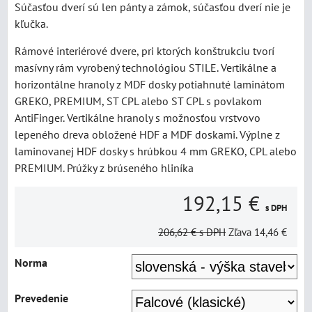
Súčasťou dverí sú len pánty a zámok, súčasťou dverí nie je
kľučka.
Rámové interiérové dvere, pri ktorých konštrukciu tvorí
masívny rám vyrobený technológiou STILE. Vertikálne a
horizontálne hranoly z MDF dosky potiahnuté laminátom
GREKO, PREMIUM, ST CPL alebo ST CPL s povlakom
AntiFinger. Vertikálne hranoly s možnosťou vrstvovo
lepeného dreva obložené HDF a MDF doskami. Výplne z
laminovanej HDF dosky s hrúbkou 4 mm GREKO, CPL alebo
PREMIUM. Prúžky z brúseného hliníka
192,15 €
s DPH
206,62 €
s DPH
Zľava
14,46 €
Norma
Prevedenie