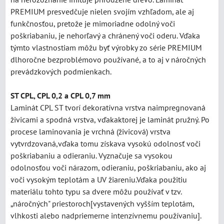
PREMIUM presvedčuje nielen svojím vzhľadom, ale aj
funkčnosťou, pretože je mimoriadne odolný voči
poškriabaniu, je nehorľavý a chránený voči oderu. Vďaka
týmto vlastnostiam môžu byť výrobky zo série PREMIUM
dlhoročne bezproblémovo používané, a to aj v náročných
prevádzkových podmienkach.
ST CPL, CPL 0,2 a CPL 0,7 mm
Laminát CPL ST tvorí dekoratívna vrstva naimpregnovaná
živicami a spodná vrstva, vďakaktorej je laminát pružný. Po
procese laminovania je vrchná (živicová) vrstva
vytvrdzovaná,vďaka tomu získava vysokú odolnosť voči
poškriabaniu a odieraniu. Vyznačuje sa vysokou
odolnosťou voči nárazom, odieraniu, poškriabaniu, ako aj
voči vysokým teplotám a UV žiareniu.Vďaka použitiu
materiálu tohto typu sa dvere môžu používať v tzv.
„náročných" priestoroch[vystavených vyšším teplotám,
vlhkosti alebo nadpriemerne intenzívnemu používaniu].