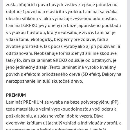
zušľachťujúcich povrchových vrstiev zlepšuje prirodzenú
odolnosť povrchu a elasticitu výrobku. Laminát sa vďaka
obsahu silikónu v laku vyznačuje zvýšenou odolnosťou.
Laminát GREKO jevyrobený na báze japonského podkladu
s vysokou hustotou, ktorý neobsahuje živice. Laminát je
vďaka tomu ekologický, bezpečný pre zdravie, ľudí a
životné prostredie, tak počas výroby ako aj pri používaní a
odstraňovaní. Neobsahuje formaldehyd ani iné škodlivé
látky.To, čím sa laminát GREKO odlišuje od ostatných, je
jeho jedinečný dizajn. Tento laminát má vysoko kvalitný
povrch s efektom prirodzeného dreva (3D efekt). Dekory na
nerozpoznanie imitujú skutočné drevo.
PREMIUM
Laminát PREMIUM sa vyrába na báze polypropylénu (PP),
teda materiálu s veľmi vysokouodolnosťou voči oderu a
poškriabaniu, a súčasne veľmi dobre vyzerá. Dáva
dverovým krídlam ušľachtilý vzhľad a individuálny profil, a
na nerozoznanie imituje prirodzené drevo. Laminát