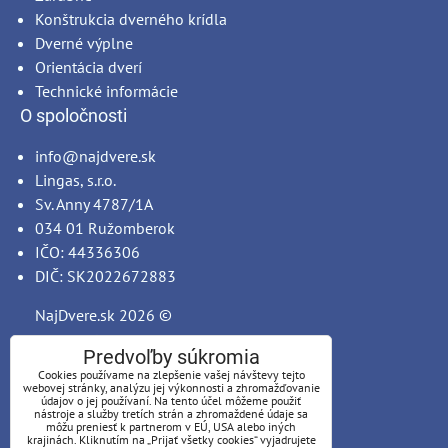
Konštrukcia dverného krídla
Dverné výplne
Orientácia dverí
Technické informácie
O spoločnosti
info@najdvere.sk
Lingas, s.r.o.
Sv. Anny 4787/1A
034 01 Ružomberok
IČO: 44336306
DIČ: SK2022672883
NajDvere.sk
2026 ©
Predvoľby súkromia
Cookies používame na zlepšenie vašej návštevy tejto
webovej stránky, analýzu jej výkonnosti a zhromažďovanie
údajov o jej používaní. Na tento účel môžeme použiť
nástroje a služby tretích strán a zhromaždené údaje sa
môžu preniesť k partnerom v EÚ, USA alebo iných
krajinách. Kliknutím na „Prijať všetky cookies“ vyjadrujete