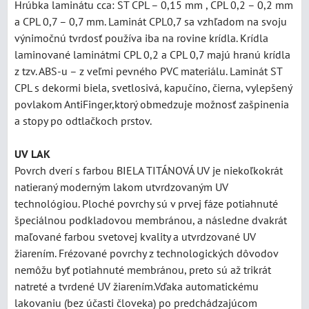
Hrúbka laminátu cca: ST CPL – 0,15 mm , CPL 0,2 – 0,2 mm
a CPL 0,7 – 0,7 mm. Laminát CPL0,7 sa vzhľadom na svoju
výnimočnú tvrdosť používa iba na rovine krídla. Krídla
laminované laminátmi CPL 0,2 a CPL 0,7 majú hranú krídla
z tzv. ABS-u – z veľmi pevného PVC materiálu. Laminát ST
CPL s dekormi biela, svetlosivá, kapučíno, čierna, vylepšený
povlakom AntiFinger,ktorý obmedzuje možnosť zašpinenia
a stopy po odtlačkoch prstov.
UV LAK
Povrch dverí s farbou BIELA TITÁNOVÁ UV je niekoľkokrát
natieraný moderným lakom utvrdzovaným UV
technológiou. Ploché povrchy sú v prvej fáze potiahnuté
špeciálnou podkladovou membránou, a následne dvakrát
maľované farbou svetovej kvality a utvrdzované UV
žiarením. Frézované povrchy z technologických dôvodov
nemôžu byť potiahnuté membránou, preto sú až trikrát
natreté a tvrdené UV žiarením.Vďaka automatickému
lakovaniu (bez účasti človeka) po predchádzajúcom