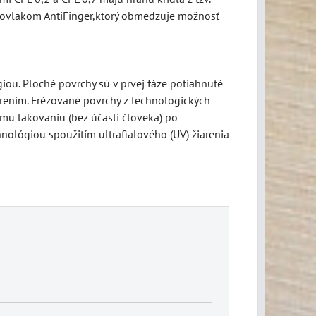
ý povlakom AntiFinger,ktorý obmedzuje možnosť
ou. Ploché povrchy sú v prvej fáze potiahnuté
rením. Frézované povrchy z technologických
mu lakovaniu (bez účasti človeka) po
nológiou spoužitím ultrafialového (UV) žiarenia