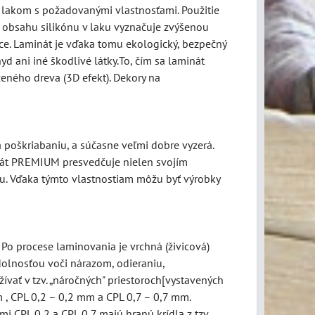
 lakom s požadovanými vlastnosťami. Použitie
a obsahu silikónu v laku vyznačuje zvýšenou
e. Laminát je vďaka tomu ekologický, bezpečný
yd ani iné škodlivé látky.To, čím sa laminát
zeného dreva (3D efekt). Dekory na
poškriabaniu, a súčasne veľmi dobre vyzerá.
inát PREMIUM presvedčuje nielen svojím
ru. Vďaka týmto vlastnostiam môžu byť výrobky
 Po procese laminovania je vrchná (živicová)
olnosťou voči nárazom, odieraniu,
ívať v tzv. „náročných" priestoroch[vystavených
 , CPL 0,2 – 0,2 mm a CPL 0,7 – 0,7 mm.
 CPL 0,2 a CPL 0,7 majú hranú krídla z tzv.