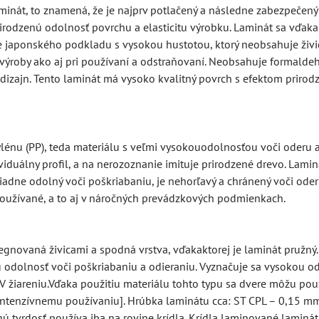
inát, to znamená, že je najprv potlačený a následne zabezpečený
rirodzenú odolnosť povrchu a elasticitu výrobku. Laminát sa vďak
japonského podkladu s vysokou hustotou, ktorý neobsahuje živic
s výroby ako aj pri používaní a odstraňovaní. Neobsahuje formaldeh
dizajn. Tento laminát má vysoko kvalitný povrch s efektom prirod
nu (PP), teda materiálu s veľmi vysokouodolnosťou voči oderu a 
viduálny profil, a na nerozoznanie imituje prirodzené drevo. Lam
iadne odolný voči poškriabaniu, je nehorľavý a chránený voči ode
užívané, a to aj v náročných prevádzkových podmienkach.
gnovaná živicami a spodná vrstva, vďakaktorej je laminát pružný.
 odolnosť voči poškriabaniu a odieraniu. Vyznačuje sa vysokou od
 žiareniu.Vďaka použitiu materiálu tohto typu sa dvere môžu použ
intenzívnemu používaniu]. Hrúbka laminátu cca: ST CPL – 0,15 mm
tvrdosť používa iba na rovine krídla. Krídla laminované laminátmi