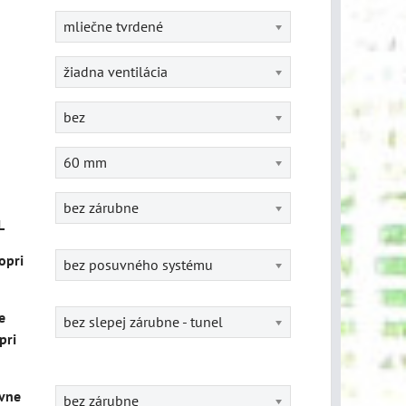
mliečne tvrdené
žiadna ventilácia
bez
60 mm
bez zárubne
L
opri
bez posuvného systému
e
bez slepej zárubne - tunel
pri
vne
bez zárubne