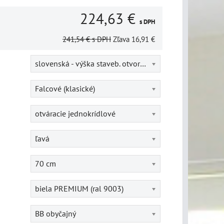
224,63 €
s DPH
241,54 €
s DPH
Zľava
16,91 €
slovenská - výška staveb. otvoru = 202 cm
Falcové (klasické)
otváracie jednokrídlové
ľavá
70 cm
biela PREMIUM (ral 9003)
BB obyčajný