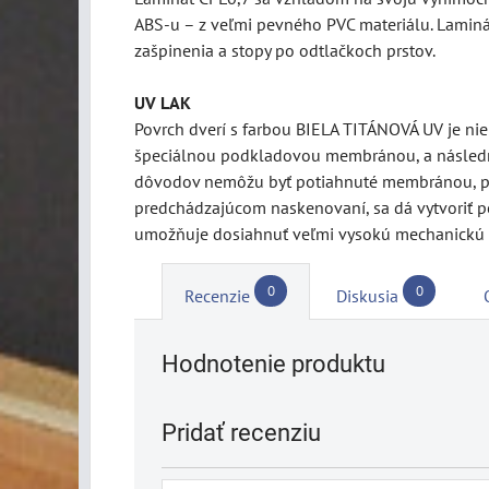
ABS-u – z veľmi pevného PVC materiálu. Laminát
zašpinenia a stopy po odtlačkoch prstov.
UV LAK
Povrch dverí s farbou BIELA TITÁNOVÁ UV je ni
špeciálnou podkladovou membránou, a následne
dôvodov nemôžu byť potiahnuté membránou, pret
predchádzajúcom naskenovaní, sa dá vytvoriť pe
umožňuje dosiahnuť veľmi vysokú mechanickú 
0
0
Recenzie
Diskusia
Hodnotenie produktu
Pridať recenziu