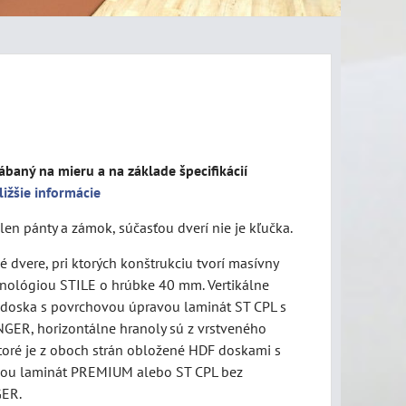
ábaný na mieru a na základe špecifikácií
ližšie informácie
len pánty a zámok, súčasťou dverí nie je kľučka.
 dvere, pri ktorých konštrukciu tvorí masívny
nológiou STILE o hrúbke 40 mm. Vertikálne
 doska s povrchovou úpravou laminát ST CPL s
ER, horizontálne hranoly sú z vrstveného
toré je z oboch strán obložené HDF doskami s
ou laminát PREMIUM alebo ST CPL bez
GER.