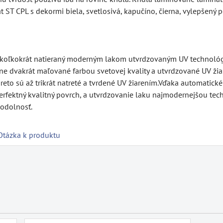
 ST CPL s dekormi biela, svetlosivá, kapučíno, čierna, vylepšen
ekoľkokrát natieraný moderným lakom utvrdzovaným UV technológi
 dvakrát maľované farbou svetovej kvality a utvrdzované UV žia
o sú až trikrát natreté a tvrdené UV žiarením.Vďaka automatické
rfektný kvalitný povrch, a utvrdzovanie laku najmodernejšou tech
odolnosť.
Otázka k produktu