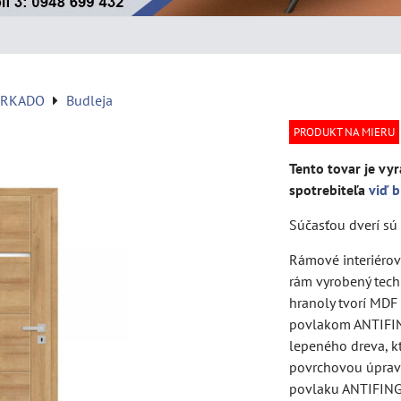
ERKADO
Budleja
PRODUKT NA MIERU
Tento tovar je vyr
spotrebiteľa
viď b
Súčasťou dverí sú 
Rámové interiérové
rám vyrobený tech
hranoly tvorí MDF
povlakom ANTIFING
lepeného dreva, k
povrchovou úprav
povlaku ANTIFIN