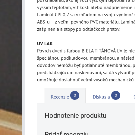
vyšším teplotám, vlhkosti alebo nadpriemerne 
Laminát CPL0,7 sa vzhľadom na svoju výnimočnú 
ABS-u – z veľmi pevného PVC materiálu. Laminát
zašpinenia a stopy po odtlačkoch prstov.
UV LAK
Povrch dverí s farbou BIELA TITÁNOVÁ UV je ni
špeciálnou podkladovou membránou, a následne
dôvodov nemôžu byť potiahnuté membránou, pret
predchádzajúcom naskenovaní, sa dá vytvoriť pe
umožňuje dosiahnuť veľmi vysokú mechanickú 
0
0
Recenzie
Diskusia
Hodnotenie produktu
Pridať recenziu