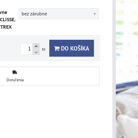
vne
bez zárubne
CLISSE,
ITREX
DO KOŠÍKA
ks
Doručenia