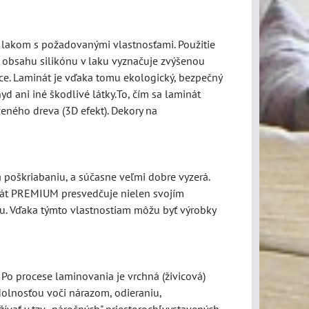
 lakom s požadovanými vlastnosťami. Použitie
a obsahu silikónu v laku vyznačuje zvýšenou
e. Laminát je vďaka tomu ekologický, bezpečný
yd ani iné škodlivé látky.To, čím sa laminát
zeného dreva (3D efekt). Dekory na
poškriabaniu, a súčasne veľmi dobre vyzerá.
inát PREMIUM presvedčuje nielen svojím
ru. Vďaka týmto vlastnostiam môžu byť výrobky
 Po procese laminovania je vrchná (živicová)
olnosťou voči nárazom, odieraniu,
ívať v tzv. „náročných" priestoroch[vystavených