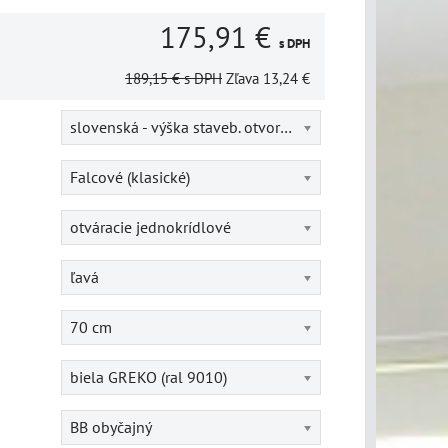
175,91 €
s DPH
189,15 €
s DPH
Zľava
13,24 €
slovenská - výška staveb. otvoru = 202 cm
Falcové (klasické)
otváracie jednokrídlové
ľavá
70 cm
biela GREKO (ral 9010)
BB obyčajný