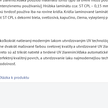
intenzívnemu používaniu]. Hrúbka laminátu cca: ST CPL – 0,15 mm
tvrdosť používa iba na rovine krídla. Krídla laminované laminátmi
 ST CPL s dekormi biela, svetlosivá, kapučíno, čierna, vylepšen
ekoľkokrát natieraný moderným lakom utvrdzovaným UV technológi
 dvakrát maľované farbou svetovej kvality a utvrdzované UV žia
o sú až trikrát natreté a tvrdené UV žiarením.Vďaka automatické
rfektný kvalitný povrch, a utvrdzovanie laku najmodernejšou tech
odolnosť.
Otázka k produktu