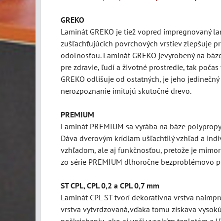
GREKO
Laminát
GREKO je tiež vopred impregnovaný lam
zušľachťujúcich povrchových vrstiev zlepšuje p
odolnosťou. Laminát GREKO jevyrobený na báze 
pre zdravie, ľudí a životné prostredie, tak poča
GREKO odlišuje od ostatných, je jeho jedinečný 
nerozpoznanie imitujú skutočné drevo.
PREMIUM
Laminát PREMIUM sa vyrába na báze polypropylé
Dáva dverovým krídlam ušľachtilý vzhľad a indi
vzhľadom, ale aj funkčnosťou, pretože je mimor
zo série PREMIUM dlhoročne bezproblémovo po
ST CPL, CPL 0,2 a CPL 0,7 mm
Laminát CPL ST tvorí dekoratívna vrstva naimpre
vrstva vytvrdzovaná,vďaka tomu získava vysokú
poškriabaniu, ako aj voči vysokým teplotám a UV