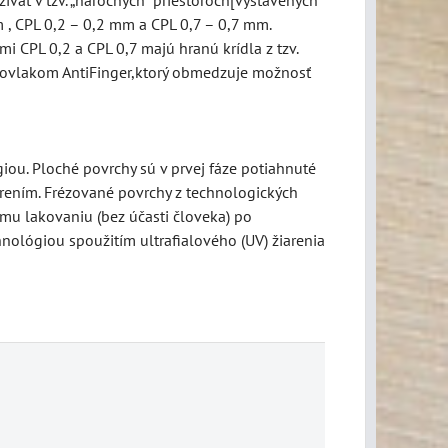
 , CPL 0,2 – 0,2 mm a CPL 0,7 – 0,7 mm.
 CPL 0,2 a CPL 0,7 majú hranú krídla z tzv.
ý povlakom AntiFinger,ktorý obmedzuje možnosť
ou. Ploché povrchy sú v prvej fáze potiahnuté
rením. Frézované povrchy z technologických
mu lakovaniu (bez účasti človeka) po
nológiou spoužitím ultrafialového (UV) žiarenia