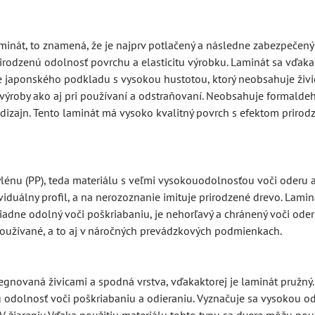
inát, to znamená, že je najprv potlačený a následne zabezpečený
rirodzenú odolnosť povrchu a elasticitu výrobku. Laminát sa vďak
japonského podkladu s vysokou hustotou, ktorý neobsahuje živic
s výroby ako aj pri používaní a odstraňovaní. Neobsahuje formaldeh
dizajn. Tento laminát má vysoko kvalitný povrch s efektom prirod
nu (PP), teda materiálu s veľmi vysokouodolnosťou voči oderu a 
viduálny profil, a na nerozoznanie imituje prirodzené drevo. Lam
iadne odolný voči poškriabaniu, je nehorľavý a chránený voči ode
užívané, a to aj v náročných prevádzkových podmienkach.
gnovaná živicami a spodná vrstva, vďakaktorej je laminát pružný.
 odolnosť voči poškriabaniu a odieraniu. Vyznačuje sa vysokou od
 žiareniu.Vďaka použitiu materiálu tohto typu sa dvere môžu použ