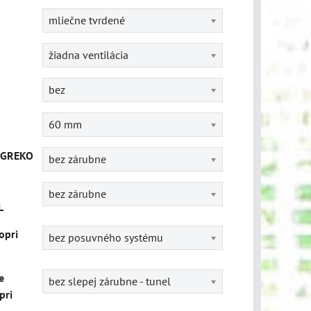
mliečne tvrdené
žiadna ventilácia
bez
60 mm
 GREKO
bez zárubne
bez zárubne
L
opri
bez posuvného systému
e
bez slepej zárubne - tunel
pri