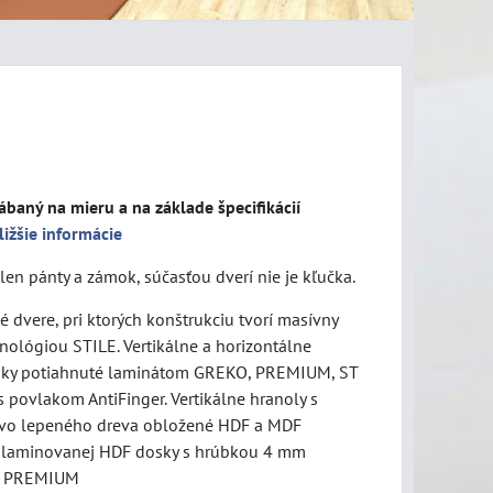
ábaný na mieru a na základe špecifikácií
ližšie informácie
len pánty a zámok, súčasťou dverí nie je kľučka.
 dvere, pri ktorých konštrukciu tvorí masívny
nológiou STILE. Vertikálne a horizontálne
sky potiahnuté laminátom GREKO, PREMIUM, ST
 povlakom AntiFinger. Vertikálne hranoly s
vo lepeného dreva obložené HDF a MDF
z laminovanej HDF dosky s hrúbkou 4 mm
o PREMIUM