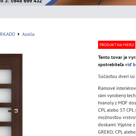
ERKADO
Azalia
PRODUKT NA MIERU
Tento tovar je vyr
spotrebiteľa
viď b
Súčasťou dverí sú 
Rámové interiérové
rám vyrobený tech
hranoly z MDF do
CPL alebo ST CPL s
možnosťou vrstvo
doskami. Výplne 
GREKO, CPL aleb