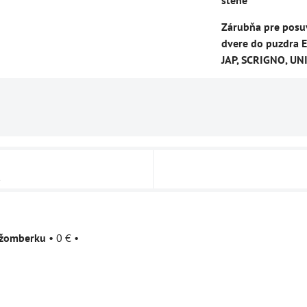
stene
Zárubňa pre posu
dvere do puzdra E
JAP, SCRIGNO, UN
u
užomberku
•
0 €
•