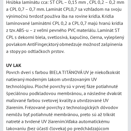
Hrúbka laminátu cca: ST CPL – 0,15 mm , CPL 0,2 – 0,2 mm
a CPL 0,7 – 0,7 mm. Laminát CPL0,7 sa vzhľadom na svoju
výnimočnú tvrdosť používa iba na rovine krídla. Krídla
laminované laminátmi CPL 0,2 a CPL 0,7 majú hranú krídla
z tzv. ABS-u – z veľmi pevného PVC materiálu. Laminát ST
CPL s dekormi biela, svetlosivá, kapučíno, čierna, vylepšený
povlakom AntiFinger,ktorý obmedzuje možnosť zašpinenia
a stopy po odtlačkoch prstov.
UV LAK
Povrch dverí s farbou BIELA TITÁNOVÁ UV je niekoľkokrát
natieraný moderným lakom utvrdzovaným UV
technológiou. Ploché povrchy sú v prvej fáze potiahnuté
špeciálnou podkladovou membránou, a následne dvakrát
maľované farbou svetovej kvality a utvrdzované UV
žiarením. Frézované povrchy z technologických dôvodov
nemôžu byť potiahnuté membránou, preto sú až trikrát
natreté a tvrdené UV žiarením.Vďaka automatickému
lakovaniu (bez účasti človeka) po predchádzajúcom