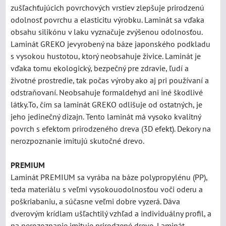
zušľachťujúcich povrchových vrstiev zlepšuje prirodzenú
odolnosť povrchu a elasticitu výrobku. Laminát sa vďaka
obsahu silikónu v laku vyznačuje zvýšenou odolnosťou.
Laminát GREKO jevyrobený na báze japonského podkladu
s vysokou hustotou, ktorý neobsahuje živice. Laminát je
vďaka tomu ekologický, bezpečný pre zdravie, ľudí a
životné prostredie, tak počas výroby ako aj pri používaní a
odstraňovaní. Neobsahuje formaldehyd ani iné škodlivé
látky.To, čím sa laminát GREKO odlišuje od ostatných, je
jeho jedinečný dizajn. Tento laminát má vysoko kvalitný
povrch s efektom prirodzeného dreva (3D efekt). Dekory na
nerozpoznanie imitujú skutočné drevo.
PREMIUM
Laminát PREMIUM sa vyrába na báze polypropylénu (PP),
teda materiálu s veľmi vysokouodolnosťou voči oderu a
poškriabaniu, a súčasne veľmi dobre vyzerá. Dáva
dverovým krídlam ušľachtilý vzhľad a individuálny profil, a
na nerozoznanie imituje prirodzené drevo. Laminát