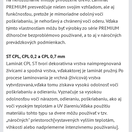
PREMIUM presvedčuje nielen svojím vzhľadom, ale aj
funkčnosťou, pretože je mimoriadne odolný voči
poškriabaniu, je nehorľavý a chránený voči oderu. Vďaka
týmto vlastnostiam môžu byť výrobky zo série PREMIUM
dlhoročne bezproblémovo používané, a to aj v náročných
prevádzkových podmienkach.
ST CPL, CPL 0,2 a CPL 0,7 mm
Laminát CPL ST tvorí dekoratívna vrstva naimpregnovaná
živicami a spodná vrstva, vďakaktorej je laminát pružný. Po
procese laminovania je vrchná (živicová) vrstva
vytvrdzovaná,vďaka tomu získava vysokú odolnosť voči
poškriabaniu a odieraniu. Vyznačuje sa vysokou
odolnosťou voči nárazom, odieraniu, poškriabaniu, ako aj
voči vysokým teplotám a UV žiareniu.Vďaka použitiu
materiálu tohto typu sa dvere môžu používať v tzv.
„náročných" priestoroch[vystavených vyšším teplotám,
vlhkosti alebo nadpriemerne intenzívnemu používaniu].