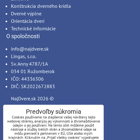
Konštrukcia dverného krídla
Dverné výplne
Orientácia dverí
Technické informácie
O spoločnosti
info@najdvere.sk
Lingas, s.r.o.
Sv. Anny 4787/1A
034 01 Ružomberok
IČO: 44336306
DIČ: SK2022672883
NajDvere.sk
2026 ©
Predvoľby súkromia
Cookies používame na zlepšenie vašej návštevy tejto
webovej stránky, analýzu jej výkonnosti a zhromažďovanie
údajov o jej používaní. Na tento účel môžeme použiť
nástroje a služby tretích strán a zhromaždené údaje sa
môžu preniesť k partnerom v EÚ, USA alebo iných
krajinách. Kliknutím na „Prijať všetky cookies“ vyjadrujete