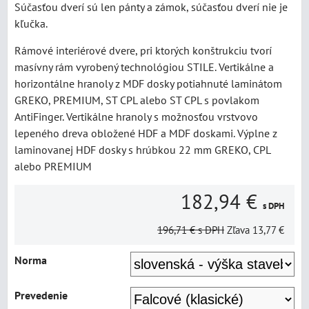
Súčasťou dverí sú len pánty a zámok, súčasťou dverí nie je
kľučka.
Rámové interiérové dvere, pri ktorých konštrukciu tvorí
masívny rám vyrobený technológiou STILE. Vertikálne a
horizontálne hranoly z MDF dosky potiahnuté laminátom
GREKO, PREMIUM, ST CPL alebo ST CPL s povlakom
AntiFinger. Vertikálne hranoly s možnosťou vrstvovo
lepeného dreva obložené HDF a MDF doskami. Výplne z
laminovanej HDF dosky s hrúbkou 22 mm GREKO, CPL
alebo PREMIUM
182,94 €
s DPH
196,71 €
s DPH
Zľava
13,77 €
Norma
Prevedenie