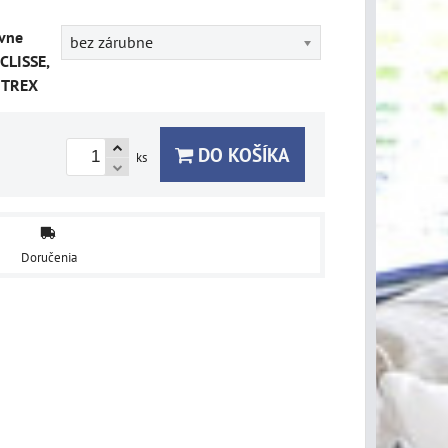
vne
bez zárubne
CLISSE,
ITREX
DO KOŠÍKA
ks
Doručenia