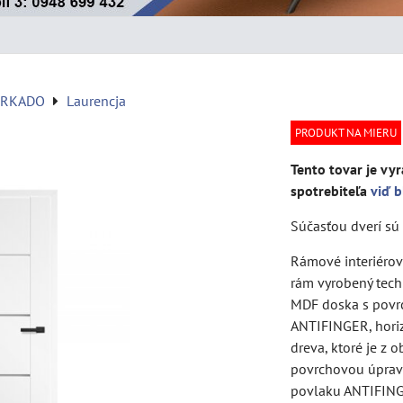
ERKADO
Laurencja
PRODUKT NA MIERU
Tento tovar je vyr
spotrebiteľa
viď b
Súčasťou dverí sú 
Rámové interiérové
rám vyrobený techn
MDF doska s povr
ANTIFINGER, horiz
dreva, ktoré je z
povrchovou úprav
povlaku ANTIFING