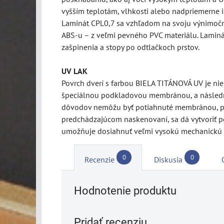
vyšším teplotám, vlhkosti alebo nadpriemerne 
Laminát CPL0,7 sa vzhľadom na svoju výnimočnú 
ABS-u – z veľmi pevného PVC materiálu. Laminát
zašpinenia a stopy po odtlačkoch prstov.
UV LAK
Povrch dverí s farbou BIELA TITÁNOVÁ UV je ni
špeciálnou podkladovou membránou, a následne
dôvodov nemôžu byť potiahnuté membránou, pret
predchádzajúcom naskenovaní, sa dá vytvoriť pe
umožňuje dosiahnuť veľmi vysokú mechanickú 
0
0
Recenzie
Diskusia
Hodnotenie produktu
Pridať recenziu