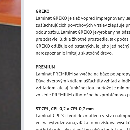
GREKO
Laminát
GREKO je tiež vopred impregnovaný lam
zušľachťujúcich povrchových vrstiev zlepšuje p
odolnosťou. Laminát GREKO jevyrobený na báze 
pre zdravie, ľudí a životné prostredie, tak poča
GREKO odlišuje od ostatných, je jeho jedinečný 
nerozpoznanie imitujú skutočné drevo.
PREMIUM
Laminát PREMIUM sa vyrába na báze polypropylé
Dáva dverovým krídlam ušľachtilý vzhľad a indi
vzhľadom, ale aj funkčnosťou, pretože je mimor
zo série PREMIUM dlhoročne bezproblémovo po
ST CPL, CPL 0,2 a CPL 0,7 mm
Laminát CPL ST tvorí dekoratívna vrstva naimpre
vrstva vytvrdzovaná,vďaka tomu získava vysokú
poškriabaniu, ako aj voči vysokým teplotám a UV