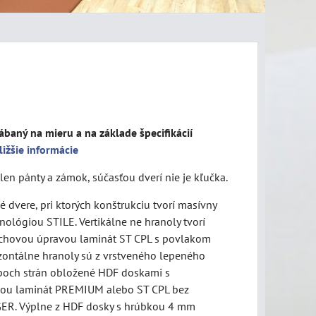
ábaný na mieru a na základe špecifikácií
ližšie informácie
len pánty a zámok, súčasťou dverí nie je kľučka.
 dvere, pri ktorých konštrukciu tvorí masívny
ológiou STILE. Vertikálne ne hranoly tvorí
chovou úpravou laminát ST CPL s povlakom
ontálne hranoly sú z vrstveného lepeného
 oboch strán obložené HDF doskami s
ou laminát PREMIUM alebo ST CPL bez
ER. Výplne z HDF dosky s hrúbkou 4 mm