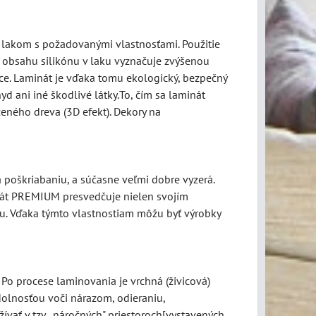
 lakom s požadovanými vlastnosťami. Použitie
a obsahu silikónu v laku vyznačuje zvýšenou
e. Laminát je vďaka tomu ekologický, bezpečný
yd ani iné škodlivé látky.To, čím sa laminát
zeného dreva (3D efekt). Dekory na
poškriabaniu, a súčasne veľmi dobre vyzerá.
inát PREMIUM presvedčuje nielen svojím
ru. Vďaka týmto vlastnostiam môžu byť výrobky
 Po procese laminovania je vrchná (živicová)
olnosťou voči nárazom, odieraniu,
ívať v tzv. „náročných" priestoroch[vystavených