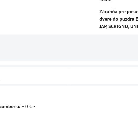
Zárubňa pre posu
dvere do puzdra E
JAP, SCRIGNO, UN
u
užomberku
•
0 €
•