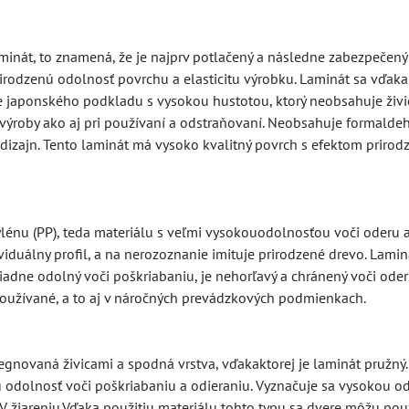
inát, to znamená, že je najprv potlačený a následne zabezpečený
rirodzenú odolnosť povrchu a elasticitu výrobku. Laminát sa vďak
japonského podkladu s vysokou hustotou, ktorý neobsahuje živic
s výroby ako aj pri používaní a odstraňovaní. Neobsahuje formaldeh
dizajn. Tento laminát má vysoko kvalitný povrch s efektom prirod
nu (PP), teda materiálu s veľmi vysokouodolnosťou voči oderu a 
viduálny profil, a na nerozoznanie imituje prirodzené drevo. Lam
iadne odolný voči poškriabaniu, je nehorľavý a chránený voči ode
užívané, a to aj v náročných prevádzkových podmienkach.
gnovaná živicami a spodná vrstva, vďakaktorej je laminát pružný.
 odolnosť voči poškriabaniu a odieraniu. Vyznačuje sa vysokou od
 žiareniu.Vďaka použitiu materiálu tohto typu sa dvere môžu použ