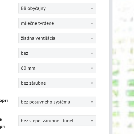
BB obyčajný
mliečne tvrdené
žiadna ventilácia
bez
60 mm
bez zárubne
L
opri
bez posuvného systému
e
bez slepej zárubne - tunel
pri