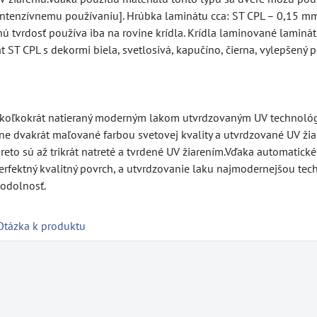
intenzívnemu používaniu]. Hrúbka laminátu cca: ST CPL – 0,15 mm
tvrdosť používa iba na rovine krídla. Krídla laminované laminátmi
 ST CPL s dekormi biela, svetlosivá, kapučíno, čierna, vylepšen
ekoľkokrát natieraný moderným lakom utvrdzovaným UV technológi
 dvakrát maľované farbou svetovej kvality a utvrdzované UV žia
o sú až trikrát natreté a tvrdené UV žiarením.Vďaka automatické
rfektný kvalitný povrch, a utvrdzovanie laku najmodernejšou tech
odolnosť.
Otázka k produktu