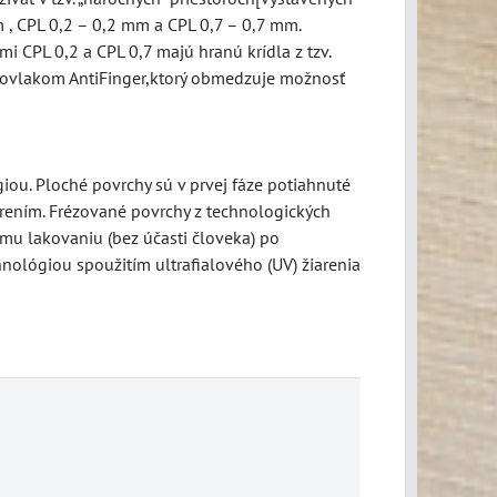
 , CPL 0,2 – 0,2 mm a CPL 0,7 – 0,7 mm.
 CPL 0,2 a CPL 0,7 majú hranú krídla z tzv.
ý povlakom AntiFinger,ktorý obmedzuje možnosť
ou. Ploché povrchy sú v prvej fáze potiahnuté
rením. Frézované povrchy z technologických
mu lakovaniu (bez účasti človeka) po
nológiou spoužitím ultrafialového (UV) žiarenia