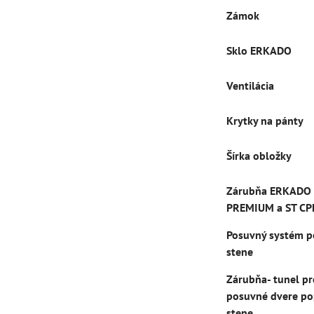
Zámok
Sklo ERKADO
Ventilácia
Krytky na pánty
Šírka obložky
Zárubňa ERKADO
PREMIUM a ST CP
Posuvný systém p
stene
Zárubňa- tunel pr
posuvné dvere po
stene