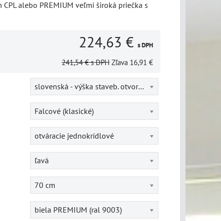
 CPL alebo PREMIUM veľmi široká priečka s
224,63 €
s DPH
241,54 €
s DPH
Zľava
16,91 €
slovenská - výška staveb. otvoru = 202 cm
Falcové (klasické)
otváracie jednokrídlové
ľavá
70 cm
biela PREMIUM (ral 9003)