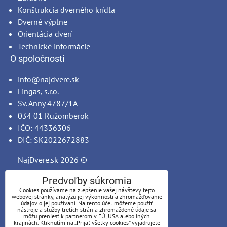
Konštrukcia dverného krídla
Dverné výplne
Orientácia dverí
Technické informácie
O spoločnosti
info@najdvere.sk
Lingas, s.r.o.
Sv. Anny 4787/1A
034 01 Ružomberok
IČO: 44336306
DIČ: SK2022672883
NajDvere.sk
2026 ©
Predvoľby súkromia
Cookies používame na zlepšenie vašej návštevy tejto
webovej stránky, analýzu jej výkonnosti a zhromažďovanie
údajov o jej používaní. Na tento účel môžeme použiť
nástroje a služby tretích strán a zhromaždené údaje sa
môžu preniesť k partnerom v EÚ, USA alebo iných
krajinách. Kliknutím na „Prijať všetky cookies“ vyjadrujete