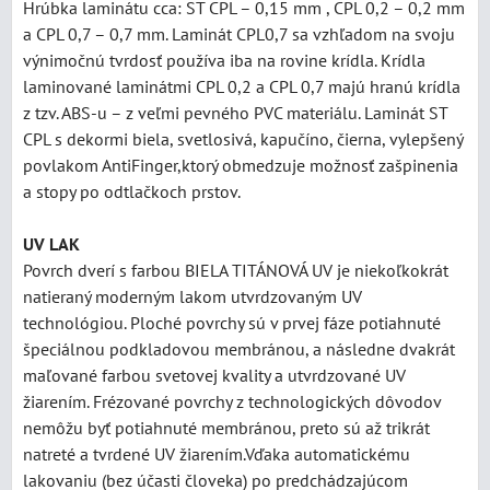
Hrúbka laminátu cca: ST CPL – 0,15 mm , CPL 0,2 – 0,2 mm
a CPL 0,7 – 0,7 mm. Laminát CPL0,7 sa vzhľadom na svoju
výnimočnú tvrdosť používa iba na rovine krídla. Krídla
laminované laminátmi CPL 0,2 a CPL 0,7 majú hranú krídla
z tzv. ABS-u – z veľmi pevného PVC materiálu. Laminát ST
CPL s dekormi biela, svetlosivá, kapučíno, čierna, vylepšený
povlakom AntiFinger,ktorý obmedzuje možnosť zašpinenia
a stopy po odtlačkoch prstov.
UV LAK
Povrch dverí s farbou BIELA TITÁNOVÁ UV je niekoľkokrát
natieraný moderným lakom utvrdzovaným UV
technológiou. Ploché povrchy sú v prvej fáze potiahnuté
špeciálnou podkladovou membránou, a následne dvakrát
maľované farbou svetovej kvality a utvrdzované UV
žiarením. Frézované povrchy z technologických dôvodov
nemôžu byť potiahnuté membránou, preto sú až trikrát
natreté a tvrdené UV žiarením.Vďaka automatickému
lakovaniu (bez účasti človeka) po predchádzajúcom