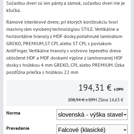
Súčasťou dverí sú len pánty a zámok, súčasťou dverí nie je
kľučka.
Rámové interiérové dvere, pri ktorých konštrukciu tvorí
masívny rám vyrobený technológiou STILE. Vertikálne a
horizontálne hranoly z MDF dosky potiahnuté laminátom
GREKO, PREMIUM,ST CPL alebo ST CPL s povlakom
AntiFinger. Vertikálne hranoly s vrstvovo lepeného dreva
obložené HDF a MDF doskami výplne z laminovanej HDF
dosky s hrúbkou 4 mm GREKO, CPL alebo PREMIUM. Úzka
pozdĺžna priečka s hrúbkou 22 mm
194,31 €
s DPH
208,94 €
s DPH
Zľava
14,63 €
Norma
Prevedenie