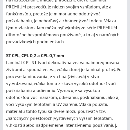
PREMIUM presvedčuje nielen svojím vzhľadom, ale aj
funkčnosťou, pretože je mimoriadne odolný voči
poškriabaniu, je nehorľavý a chránený voči oderu. Vďaka
týmto vlastnostiam môžu byť výrobky zo série PREMIUM
dlhoročne bezproblémovo používané, a to aj v náročných
prevádzkových podmienkach.
ST CPL, CPL 0,2 a CPL 0,7 mm
Laminát CPL ST tvorí dekoratívna vrstva naimpregnovaná
živicami a spodná vrstva, vďakaktorej je laminát pružný. Po
procese laminovania je vrchná (živicová) vrstva
vytvrdzovaná,vďaka tomu získava vysokú odolnosť voči
poškriabaniu a odieraniu. Vyznačuje sa vysokou
odolnosťou voči nárazom, odieraniu, poškriabaniu, ako aj
voči vysokým teplotám a UV žiareniu.Vďaka použitiu
materiálu tohto typu sa dvere môžu používať v tzv.
„náročných" priestoroch[vystavených vyšším teplotám,
vlhkosti alebo nadpriemerne intenzívnemu používaniu].