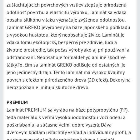
zušľachťujúcich povrchových vrstiev zlepšuje prirodzenú
odolnosť povrchu a elasticitu výrobku. Laminát sa vďaka
obsahu silikónu v laku vyznačuje zvýšenou odolnosťou.
Laminát GREKO jevyrobený na báze japonského podkladu
s vysokou hustotou, ktorý neobsahuje živice. Laminát je
vďaka tomu ekologický, bezpečný pre zdravie, ľudí a
životné prostredie, tak počas výroby ako aj pri používaní a
odstraňovaní. Neobsahuje formaldehyd ani iné škodlivé
látky.To, čím sa laminát GREKO odlišuje od ostatných, je
jeho jedinečný dizajn. Tento laminát má vysoko kvalitný
povrch s efektom prirodzeného dreva (3D efekt). Dekory na
nerozpoznanie imitujú skutočné drevo.
PREMIUM
Laminát PREMIUM sa vyrába na báze polypropylénu (PP),
teda materiálu s veľmi vysokouodolnosťou voči oderu a
poškriabaniu, a súčasne veľmi dobre vyzerá. Dáva
dverovým krídlam ušľachtilý vzhľad a individuálny profil, a
na nerozoznanie imituje prirodzené drevo. Laminát