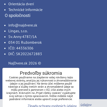
Orientácia dverí
Technické informácie
O spoločnosti
info@najdvere.sk
Lingas, s.r.o.
Sv. Anny 4787/1A
034 01 Ružomberok
IČO: 44336306
DIČ: SK2022672883
NajDvere.sk
2026 ©
Predvoľby súkromia
Cookies používame na zlepšenie vašej návštevy tejto
webovej stránky, analýzu jej výkonnosti a zhromažďovanie
údajov o jej používaní. Na tento účel môžeme použiť
nástroje a služby tretích strán a zhromaždené údaje sa
môžu preniesť k partnerom v EÚ, USA alebo iných
krajinách. Kliknutím na „Prijať všetky cookies“ vyjadrujete
svoj súhlas s týmto spracovaním. Nižšie môžete nájsť
podrobné informácie alebo upraviť svoje preferencie.
Predvoľby súkromia
Zásady ochrany osobných údajov
Zásady ochrany osobných údajov