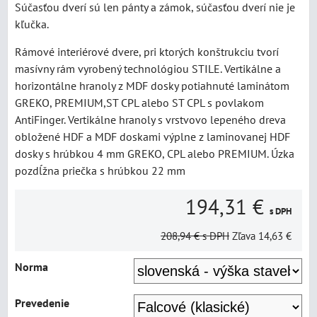
Súčasťou dverí sú len pánty a zámok, súčasťou dverí nie je
kľučka.
Rámové interiérové dvere, pri ktorých konštrukciu tvorí
masívny rám vyrobený technológiou STILE. Vertikálne a
horizontálne hranoly z MDF dosky potiahnuté laminátom
GREKO, PREMIUM,ST CPL alebo ST CPL s povlakom
AntiFinger. Vertikálne hranoly s vrstvovo lepeného dreva
obložené HDF a MDF doskami výplne z laminovanej HDF
dosky s hrúbkou 4 mm GREKO, CPL alebo PREMIUM. Úzka
pozdĺžna priečka s hrúbkou 22 mm
194,31 €
s DPH
208,94 €
s DPH
Zľava
14,63 €
Norma
Prevedenie