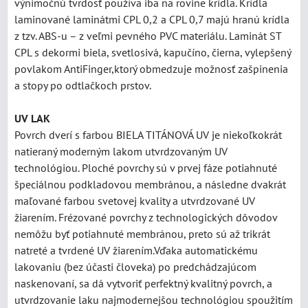
výnimočnú tvrdosť používa iba na rovine krídla. Krídla
laminované laminátmi CPL 0,2 a CPL 0,7 majú hranú krídla
z tzv. ABS-u – z veľmi pevného PVC materiálu. Laminát ST
CPL s dekormi biela, svetlosivá, kapučíno, čierna, vylepšený
povlakom AntiFinger,ktorý obmedzuje možnosť zašpinenia
a stopy po odtlačkoch prstov.
UV LAK
Povrch dverí s farbou BIELA TITÁNOVÁ UV je niekoľkokrát
natieraný moderným lakom utvrdzovaným UV
technológiou. Ploché povrchy sú v prvej fáze potiahnuté
špeciálnou podkladovou membránou, a následne dvakrát
maľované farbou svetovej kvality a utvrdzované UV
žiarením. Frézované povrchy z technologických dôvodov
nemôžu byť potiahnuté membránou, preto sú až trikrát
natreté a tvrdené UV žiarením.Vďaka automatickému
lakovaniu (bez účasti človeka) po predchádzajúcom
naskenovaní, sa dá vytvoriť perfektný kvalitný povrch, a
utvrdzovanie laku najmodernejšou technológiou spoužitím