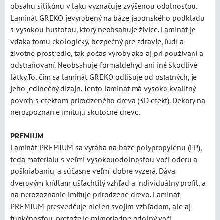
obsahu silikónu v laku vyznačuje zvýšenou odolnosťou.
Laminát GREKO jevyrobený na báze japonského podkladu
s vysokou hustotou, ktorý neobsahuje živice. Laminát je
vďaka tomu ekologický, bezpečný pre zdravie, ľudí a
životné prostredie, tak počas výroby ako aj pri používaní a
odstraňovaní. Neobsahuje formaldehyd ani iné škodlivé
látky.To, čím sa laminát GREKO odlišuje od ostatných, je
jeho jedinečný dizajn. Tento laminát má vysoko kvalitný
povrch s efektom prirodzeného dreva (3D efekt). Dekory na
nerozpoznanie imitujú skutočné drevo.
PREMIUM
Laminát PREMIUM sa vyrába na báze polypropylénu (PP),
teda materiálu s veľmi vysokouodolnosťou voči oderu a
poškriabaniu, a súčasne veľmi dobre vyzerá. Dáva
dverovým krídlam ušľachtilý vzhľad a individuálny profil, a
na nerozoznanie imituje prirodzené drevo. Laminát
PREMIUM presvedčuje nielen svojím vzhľadom, ale aj
funkčnosťou, pretože je mimoriadne odolný voči