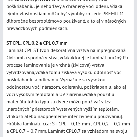
poškriabaniu, je nehorľavý a chránený voči oderu. Vďaka
týmto vlastnostiam môžu byť výrobky zo série PREMIUM
dlhoročne bezproblémovo používané, a to aj v náročných
prevádzkových podmienkach.
ST CPL, CPL 0,2 a CPL 0,7 mm
Laminát CPL ST tvorí dekoratívna vrstva naimpregnovaná
živicami a spodná vrstva, vďakaktorej je laminát pružný. Po
procese laminovania je vrchná (živicová) vrstva
vytvrdzovaná,vďaka tomu získava vysokú odolnosť voči
poškriabaniu a odieraniu. Vyznačuje sa vysokou
odolnosťou voči nárazom, odieraniu, poškriabaniu, ako aj
voči vysokým teplotám a UV žiareniu.Vďaka použitiu
materiálu tohto typu sa dvere môžu používať v tzv.
„náročných" priestoroch[vystavených vyšším teplotám,
vlhkosti alebo nadpriemerne intenzívnemu používaniu].
Hrúbka laminátu cca: ST CPL – 0,15 mm , CPL 0,2 – 0,2 mm
a CPL 0,7 – 0,7 mm. Laminát CPL0,7 sa vzhľadom na svoju