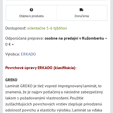
Otázka k produktu
Doručenia
Dostupnosť:
orientačne 5-6 týždňov
osobne na predajni v Ružomberku
•
0 €
•
Výrobca:
ERKADO
Povrchové úpravy ERKADO (klasifikácia):
GREKO
Laminát
GREKO je tiež vopred impregnovaný laminát, to
znamená, že je najprv potlačený a následne zabezpečený
lakom s požadovanými vlastnosťami. Použitie
zušľachťujúcich povrchových vrstiev zlepšuje prirodzenú
odolnosť povrchu a elasticitu výrobku. Laminát sa vďaka