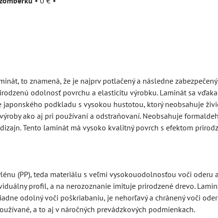
užomberku
•
0 €
•
inát, to znamená, že je najprv potlačený a následne zabezpečený
rirodzenú odolnosť povrchu a elasticitu výrobku. Laminát sa vďak
japonského podkladu s vysokou hustotou, ktorý neobsahuje živic
s výroby ako aj pri používaní a odstraňovaní. Neobsahuje formaldeh
dizajn. Tento laminát má vysoko kvalitný povrch s efektom prirod
nu (PP), teda materiálu s veľmi vysokouodolnosťou voči oderu a 
viduálny profil, a na nerozoznanie imituje prirodzené drevo. Lam
iadne odolný voči poškriabaniu, je nehorľavý a chránený voči ode
užívané, a to aj v náročných prevádzkových podmienkach.