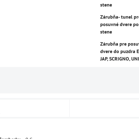
stene
Zárubňa- tunel pr
posuvné dvere po
stene
Zárubňa pre posu
dvere do puzdra E
JAP, SCRIGNO, UN
u