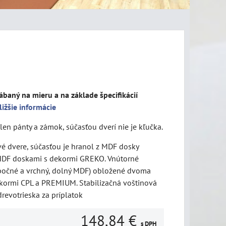
ábaný na mieru a na základe špecifikácií
ližšie informácie
len pánty a zámok, súčasťou dverí nie je kľučka.
vé dvere, súčasťou je hranol z MDF dosky
DF doskami s dekormi GREKO. Vnútorné
bočné a vrchný, dolný MDF) obložené dvoma
kormi CPL a PREMIUM. Stabilizačná voštinová
revotrieska za príplatok
148,84 €
s DPH