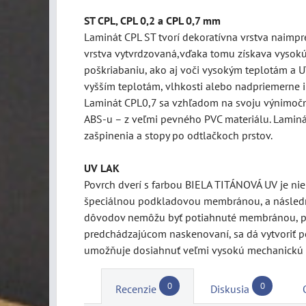
ST CPL, CPL 0,2 a CPL 0,7 mm
Laminát CPL ST tvorí dekoratívna vrstva naimpre
vrstva vytvrdzovaná,vďaka tomu získava vysokú
poškriabaniu, ako aj voči vysokým teplotám a UV
vyšším teplotám, vlhkosti alebo nadpriemerne 
Laminát CPL0,7 sa vzhľadom na svoju výnimočnú 
ABS-u – z veľmi pevného PVC materiálu. Laminát
zašpinenia a stopy po odtlačkoch prstov.
UV LAK
Povrch dverí s farbou BIELA TITÁNOVÁ UV je ni
špeciálnou podkladovou membránou, a následne
dôvodov nemôžu byť potiahnuté membránou, pret
predchádzajúcom naskenovaní, sa dá vytvoriť pe
umožňuje dosiahnuť veľmi vysokú mechanickú 
0
0
Recenzie
Diskusia