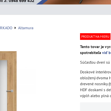
ERKADO
Altamura
PRODUKT NA MIERU
Tento tovar je vyr
spotrebiteľa
viď b
Súčasťou dverí sú 
Doskové interiéro
obložený dvoma H
drevené nosníky (
HDF doskami s de
výplň alebo plná d