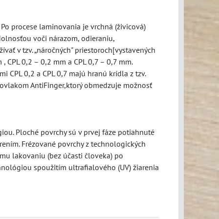
 Po procese laminovania je vrchná (živicová)
olnosťou voči nárazom, odieraniu,
ívať v tzv. „náročných" priestoroch[vystavených
 , CPL 0,2 – 0,2 mm a CPL 0,7 – 0,7 mm.
 CPL 0,2 a CPL 0,7 majú hranú krídla z tzv.
ý povlakom AntiFinger,ktorý obmedzuje možnosť
ou. Ploché povrchy sú v prvej fáze potiahnuté
rením. Frézované povrchy z technologických
mu lakovaniu (bez účasti človeka) po
nológiou spoužitím ultrafialového (UV) žiarenia