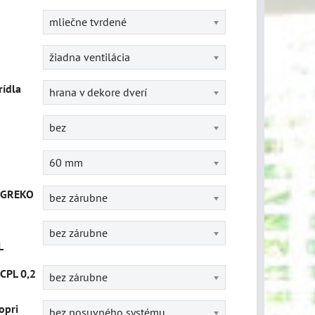
mliečne tvrdené
žiadna ventilácia
rídla
hrana v dekore dverí
bez
60 mm
 GREKO
bez zárubne
bez zárubne
L
CPL 0,2
bez zárubne
opri
bez posuvného systému