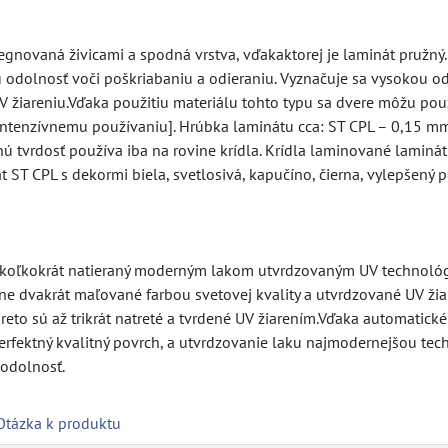
gnovaná živicami a spodná vrstva, vďakaktorej je laminát pružný.
 odolnosť voči poškriabaniu a odieraniu. Vyznačuje sa vysokou od
 žiareniu.Vďaka použitiu materiálu tohto typu sa dvere môžu použ
intenzívnemu používaniu]. Hrúbka laminátu cca: ST CPL – 0,15 mm
tvrdosť používa iba na rovine krídla. Krídla laminované laminátmi
 ST CPL s dekormi biela, svetlosivá, kapučíno, čierna, vylepšen
ekoľkokrát natieraný moderným lakom utvrdzovaným UV technológi
 dvakrát maľované farbou svetovej kvality a utvrdzované UV žia
o sú až trikrát natreté a tvrdené UV žiarením.Vďaka automatické
rfektný kvalitný povrch, a utvrdzovanie laku najmodernejšou tech
odolnosť.
Otázka k produktu