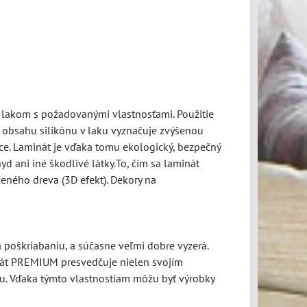
 lakom s požadovanými vlastnosťami. Použitie
a obsahu silikónu v laku vyznačuje zvýšenou
e. Laminát je vďaka tomu ekologický, bezpečný
yd ani iné škodlivé látky.To, čím sa laminát
zeného dreva (3D efekt). Dekory na
poškriabaniu, a súčasne veľmi dobre vyzerá.
inát PREMIUM presvedčuje nielen svojím
ru. Vďaka týmto vlastnostiam môžu byť výrobky