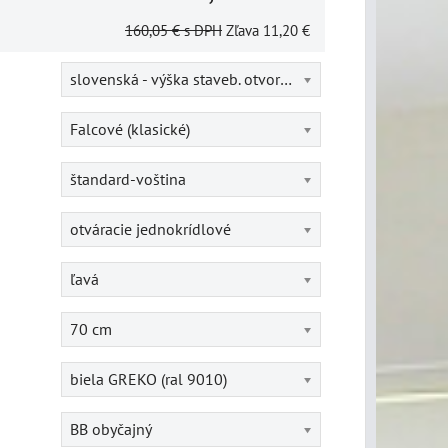
160,05 €
s DPH
Zľava
11,20 €
slovenská - výška staveb. otvoru = 202 cm
Falcové (klasické)
štandard-voština
otváracie jednokrídlové
ľavá
70 cm
biela GREKO (ral 9010)
BB obyčajný