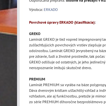
osobne na predajni v R
Výrobca:
ERKADO
Povrchové úpravy ERKADO (klasifikácia):
GREKO
Laminát
GREKO je tiež vopred impregnovaný lam
zušľachťujúcich povrchových vrstiev zlepšuje p
odolnosťou. Laminát GREKO jevyrobený na báze 
pre zdravie, ľudí a životné prostredie, tak poča
GREKO odlišuje od ostatných, je jeho jedinečný 
nerozpoznanie imitujú skutočné drevo.
PREMIUM
Laminát PREMIUM sa vyrába na báze polypropylé
Dáva dverovým krídlam ušľachtilý vzhľad a indi
vzhľadom, ale aj funkčnosťou, pretože je mimor
zo série PREMIUM dlhoročne bezproblémovo po