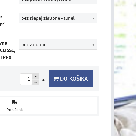
e
bez slepej zárubne - tunel
pri
vne
bez zárubne
CLISSE,
ITREX
DO KOŠÍKA
ks
Doručenia