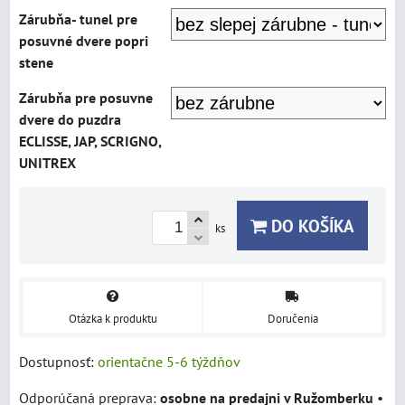
Zárubňa- tunel pre
posuvné dvere popri
stene
Zárubňa pre posuvne
dvere do puzdra
ECLISSE, JAP, SCRIGNO,
UNITREX
DO KOŠÍKA
ks
Otázka k produktu
Doručenia
Dostupnosť:
orientačne 5-6 týždňov
osobne na predajni v Ružomberku
•