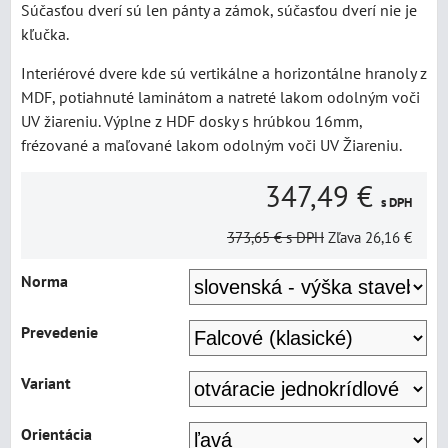
Súčasťou dverí sú len pánty a zámok, súčasťou dverí nie je
kľučka.
Interiérové dvere kde sú vertikálne a horizontálne hranoly z
MDF, potiahnuté laminátom a natreté lakom odolným voči
UV žiareniu. Výplne z HDF dosky s hrúbkou 16mm,
frézované a maľované lakom odolným voči UV Žiareniu.
347,49 €
s DPH
373,65 €
s DPH
Zľava
26,16 €
Norma
Prevedenie
Variant
Orientácia