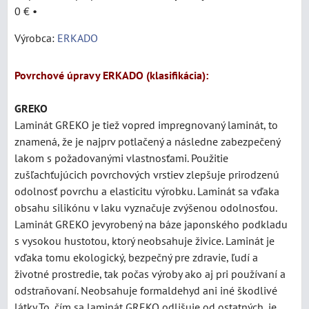
0 €
•
Výrobca:
ERKADO
Povrchové úpravy ERKADO (klasifikácia):
GREKO
Laminát
GREKO je tiež vopred impregnovaný laminát, to
znamená, že je najprv potlačený a následne zabezpečený
lakom s požadovanými vlastnosťami. Použitie
zušľachťujúcich povrchových vrstiev zlepšuje prirodzenú
odolnosť povrchu a elasticitu výrobku. Laminát sa vďaka
obsahu silikónu v laku vyznačuje zvýšenou odolnosťou.
Laminát GREKO jevyrobený na báze japonského podkladu
s vysokou hustotou, ktorý neobsahuje živice. Laminát je
vďaka tomu ekologický, bezpečný pre zdravie, ľudí a
životné prostredie, tak počas výroby ako aj pri používaní a
odstraňovaní. Neobsahuje formaldehyd ani iné škodlivé
látky.To, čím sa laminát GREKO odlišuje od ostatných, je