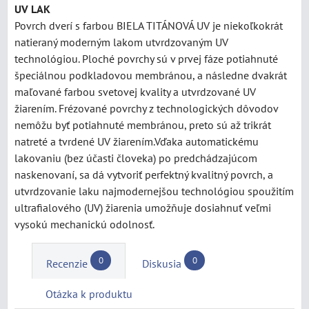
UV LAK
Povrch dverí s farbou BIELA TITÁNOVÁ UV je niekoľkokrát
natieraný moderným lakom utvrdzovaným UV
technológiou. Ploché povrchy sú v prvej fáze potiahnuté
špeciálnou podkladovou membránou, a následne dvakrát
maľované farbou svetovej kvality a utvrdzované UV
žiarením. Frézované povrchy z technologických dôvodov
nemôžu byť potiahnuté membránou, preto sú až trikrát
natreté a tvrdené UV žiarením.Vďaka automatickému
lakovaniu (bez účasti človeka) po predchádzajúcom
naskenovaní, sa dá vytvoriť perfektný kvalitný povrch, a
utvrdzovanie laku najmodernejšou technológiou spoužitím
ultrafialového (UV) žiarenia umožňuje dosiahnuť veľmi
vysokú mechanickú odolnosť.
0
0
Recenzie
Diskusia
Otázka k produktu