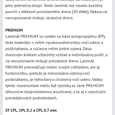
jeho jedinečný dizajn. Tento laminát má vysoko kvalitný
povrch s efektom prirodzeného dreva (3D efekt). Dekory na
nerozpoznanie imitujú skutočné drevo.
PREMIUM
Laminát PREMIUM sa vyrába na báze polypropylénu (PP),
teda materiálu s veľmi vysokouodolnosťou voči oderu a
poškriabaniu, a súčasne veľmi dobre vyzerá. Dáva
dverovým krídlam ušľachtilý vzhľad a individuálny profil, a
na nerozoznanie imituje prirodzené drevo. Laminát
PREMIUM presvedčuje nielen svojím vzhľadom, ale aj
funkčnosťou, pretože je mimoriadne odolný voči
poškriabaniu, je nehorľavý a chránený voči oderu. Vďaka
týmto vlastnostiam môžu byť výrobky zo série PREMIUM
dlhoročne bezproblémovo používané, a to aj v náročných
prevádzkových podmienkach.
ST CPL, CPL 0,2 a CPL 0,7 mm