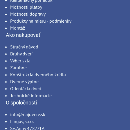
Reklamačný poriadok
Možnosti platby
Možnosti dopravy
Produkty na mieru - podmienky
Montáž
Ako nakupovať
Stručný návod
Druhy dverí
Výber skla
Zárubne
Konštrukcia dverného krídla
Dverné výplne
Orientácia dverí
Technické informácie
O spoločnosti
info@najdvere.sk
Lingas, s.r.o.
Sv. Anny 4787/1A