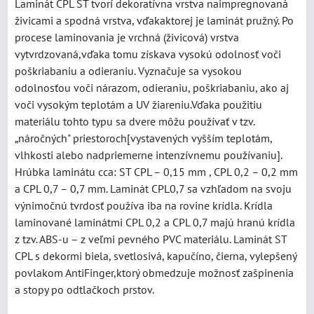
Laminát CPL ST tvorí dekoratívna vrstva naimpregnovaná
živicami a spodná vrstva, vďakaktorej je laminát pružný. Po
procese laminovania je vrchná (živicová) vrstva
vytvrdzovaná,vďaka tomu získava vysokú odolnosť voči
poškriabaniu a odieraniu. Vyznačuje sa vysokou
odolnosťou voči nárazom, odieraniu, poškriabaniu, ako aj
voči vysokým teplotám a UV žiareniu.Vďaka použitiu
materiálu tohto typu sa dvere môžu používať v tzv.
„náročných" priestoroch[vystavených vyšším teplotám,
vlhkosti alebo nadpriemerne intenzívnemu používaniu].
Hrúbka laminátu cca: ST CPL – 0,15 mm , CPL 0,2 – 0,2 mm
a CPL 0,7 – 0,7 mm. Laminát CPL0,7 sa vzhľadom na svoju
výnimočnú tvrdosť používa iba na rovine krídla. Krídla
laminované laminátmi CPL 0,2 a CPL 0,7 majú hranú krídla
z tzv. ABS-u – z veľmi pevného PVC materiálu. Laminát ST
CPL s dekormi biela, svetlosivá, kapučíno, čierna, vylepšený
povlakom AntiFinger,ktorý obmedzuje možnosť zašpinenia
a stopy po odtlačkoch prstov.