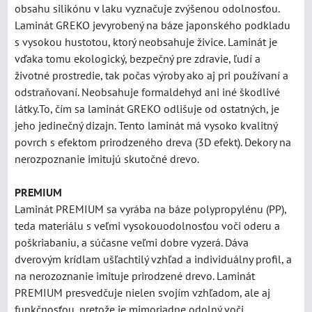
obsahu silikónu v laku vyznačuje zvýšenou odolnosťou.
Laminát GREKO jevyrobený na báze japonského podkladu
s vysokou hustotou, ktorý neobsahuje živice. Laminát je
vďaka tomu ekologický, bezpečný pre zdravie, ľudí a
životné prostredie, tak počas výroby ako aj pri používaní a
odstraňovaní. Neobsahuje formaldehyd ani iné škodlivé
látky.To, čím sa laminát GREKO odlišuje od ostatných, je
jeho jedinečný dizajn. Tento laminát má vysoko kvalitný
povrch s efektom prirodzeného dreva (3D efekt). Dekory na
nerozpoznanie imitujú skutočné drevo.
PREMIUM
Laminát PREMIUM sa vyrába na báze polypropylénu (PP),
teda materiálu s veľmi vysokouodolnosťou voči oderu a
poškriabaniu, a súčasne veľmi dobre vyzerá. Dáva
dverovým krídlam ušľachtilý vzhľad a individuálny profil, a
na nerozoznanie imituje prirodzené drevo. Laminát
PREMIUM presvedčuje nielen svojím vzhľadom, ale aj
funkčnosťou, pretože je mimoriadne odolný voči